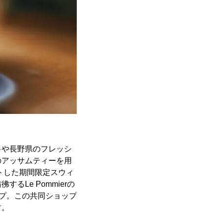
キや長野県のフレッシ
のアッサムティーを用
トした期間限定スウィ
Le Pommierの
ップ。この共同ショップ
す。