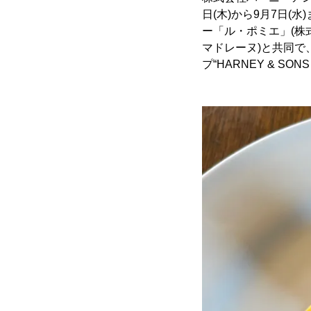
日(木)から9月7日
ー「ル・ポミエ」(
マドレーヌ)と共同
プ“HARNEY & SON