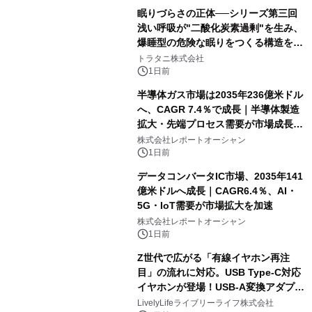
眠りづらさの正体──シリーズ第三回
浅い呼吸が"二酸化炭素過剰"を生み、
爆睡型の危険な眠りをつくる構造を解
説
トラタニ株式会社
1日前
半導体ガス市場は2035年236億米ドル
へ、CAGR 7.4％で成長｜半導体製造
拡大・先端プロセス需要が市場成長を
加速
株式会社レポートオーシャン
1日前
データコンバータIC市場、2035年141
億米ドルへ成長｜CAGR6.4％、AI・
5G・IoT需要が市場拡大を加速
株式会社レポートオーシャン
1日前
Z世代で広がる「有線イヤホン再注
目」の流れに対応。USB Type-C対応
イヤホンが登場！USB-A変換アダプタ
ー付きでスマホからパソコンまで幅広
LivelyLifeライブリーライフ株式会社