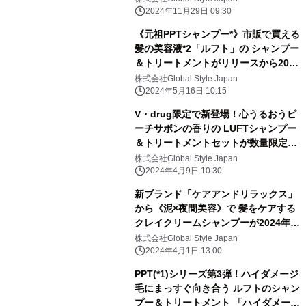
2024年11月29日 09:30
《元祖PPTシャンプー*》市販で買える
髪の美容液*2「ルフト」の シャンプー
＆トリートメントがリリースから2024
年7月で3周年！
株式会社Global Style Japan
2024年5月16日 10:15
V・drug限定で新登場！心うるおうピ
ーチサボンの香りの LUFTシャンプー
＆トリートメントセットが数量限定リ
リース
株式会社Global Style Japan
2024年4月9日 10:30
新ブランド「ケアアンドリラックス」
から《泥×夜間美容》で 髪をケアする
クレイクリームシャンプーが2024年4
月1日誕生！
株式会社Global Style Japan
2024年4月1日 13:00
PPT(*1)シリーズ第3弾！ハイダメージ
毛にまっすぐ向き合う ルフトのシャン
プー＆トリートメント 「ハイダメージ