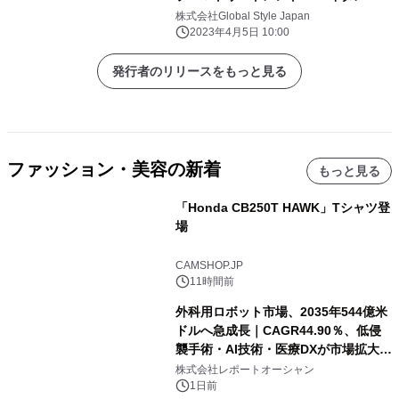
リペアタイプ」が4月4日に発売
株式会社Global Style Japan
2023年4月5日 10:00
発行者のリリースをもっと見る
ファッション・美容の新着
もっと見る
「Honda CB250T HAWK」Tシャツ登
場
CAMSHOP.JP
11時間前
外科用ロボット市場、2035年544億米
ドルへ急成長｜CAGR44.90％、低侵
襲手術・AI技術・医療DXが市場拡大を
牽引
株式会社レポートオーシャン
1日前