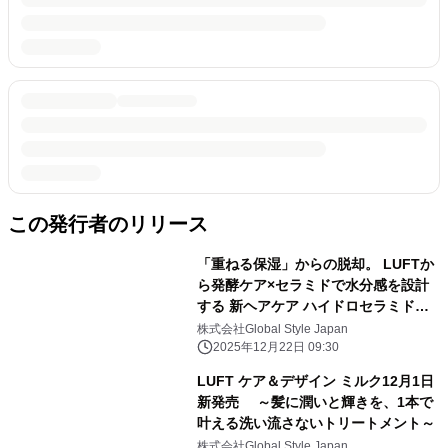
この発行者のリリース
「重ねる保湿」からの脱却。 LUFTか
ら発酵ケア×セラミドで水分感を設計
する 新ヘアケア ハイドロセラミドシ
ャンプー／トリートメント登場。
株式会社Global Style Japan
12/22より各ECモールより発売
2025年12月22日 09:30
LUFT ケア＆デザイン ミルク12月1日
新発売 ～髪に潤いと輝きを、1本で
叶える洗い流さないトリートメント～
株式会社Global Style Japan