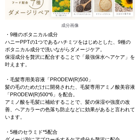
成分画像
・9種のボタニカル成分
ハニーPPTの1つであるハチミツをはじめとした、9種の
ボタニカル成分で洗いながらダメージケア。
保湿成分を贅沢に配合することで「最強保水ヘアケア」を
叶えます。
・毛髪専用美容液「PRODEW(R)500」
髪の毛のためだけに開発された、毛髪専用アミノ酸美容液
「PRODEW(R)500*6」を配合。
アミノ酸を毛髪に補給することで、髪の保湿や強度の改
善、ヘアカラーの色落ち防止などに効果があると言われて
います。
・5種のセラミド*5配合
ダメージ別にアプローチするケア成分を贅沢に配合。