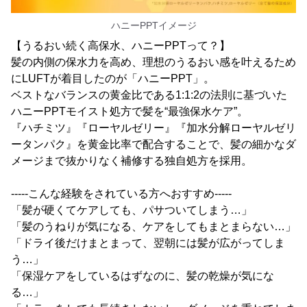
ハニーPPTイメージ
【うるおい続く高保水、ハニーPPTって？】
髪の内側の保水力を高め、理想のうるおい感を叶えるため
にLUFTが着目したのが「ハニーPPT」。
ベストなバランスの黄金比である1:1:2の法則に基づいた
ハニーPPTモイスト処方で髪を“最強保水ケア”。
『ハチミツ』『ローヤルゼリー』『加水分解ローヤルゼリ
ータンパク』を黄金比率で配合することで、髪の細かなダ
メージまで抜かりなく補修する独自処方を採用。
-----こんな経験をされている方へおすすめ-----
「髪が硬くてケアしても、パサついてしまう…」
「髪のうねりが気になる、ケアをしてもまとまらない…」
「ドライ後だけまとまって、翌朝には髪が広がってしま
う…」
「保湿ケアをしているはずなのに、髪の乾燥が気にな
る…」