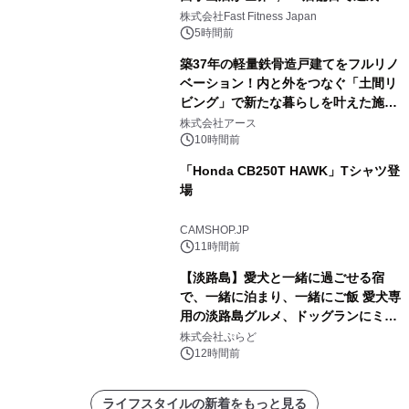
株式会社Fast Fitness Japan
5時間前
築37年の軽量鉄骨造戸建てをフルリノ
ベーション！内と外をつなぐ「土間リ
ビング」で新たな暮らしを叶えた施工
事例を株式会社アースが公開
株式会社アース
10時間前
「Honda CB250T HAWK」Tシャツ登
場
CAMSHOP.JP
11時間前
【淡路島】愛犬と一緒に過ごせる宿
で、一緒に泊まり、一緒にご飯 愛犬専
用の淡路島グルメ、ドッグランにミニ
プール グランピングとトレーラーハウ
株式会社ぷらど
スの2施設で
12時間前
ライフスタイルの新着をもっと見る