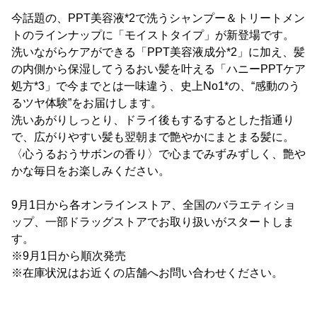
今話題の、PPT美容液*2で洗うシャンプー＆トリートメン
トのラインナップに「モイストタイプ」が新登場です。
洗いながらケアができる「PPT美容液成分*2」に加え、髪
の内側から保湿してうるおい髪を叶える「ハニーPPTケア
処方*3」で今までとは一味違う、史上No1*の、“感動のう
るツヤ体験”をお届けします。
洗いあがりしっとり、ドライ後もするするとした指通り
で、広がりやすい髪も翌朝まで艶やかにまとまる髪に。
〈心うるおうサボンの香り〉で心までみずみずしく、艶や
かな毎日をお楽しみください。
9月1日から各オンラインストア、全国のバラエティショ
ップ、一部ドラッグストアでお取り扱いがスタートしま
す。
※9月1日から順次発売
※在庫状況はお近くの店舗へお問い合わせください。