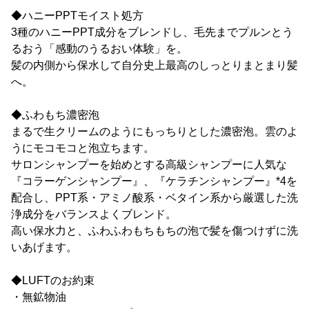
◆ハニーPPTモイスト処方
3種のハニーPPT成分をブレンドし、毛先までプルンとう
るおう「感動のうるおい体験」を。
髪の内側から保水して自分史上最高のしっとりまとまり髪
へ。
◆ふわもち濃密泡
まるで生クリームのようにもっちりとした濃密泡。雲のよ
うにモコモコと泡立ちます。
サロンシャンプーを始めとする高級シャンプーに人気な
『コラーゲンシャンプー』、『ケラチンシャンプー』*4を
配合し、PPT系・アミノ酸系・ベタイン系から厳選した洗
浄成分をバランスよくブレンド。
高い保水力と、ふわふわもちもちの泡で髪を傷つけずに洗
いあげます。
◆LUFTのお約束
・無鉱物油