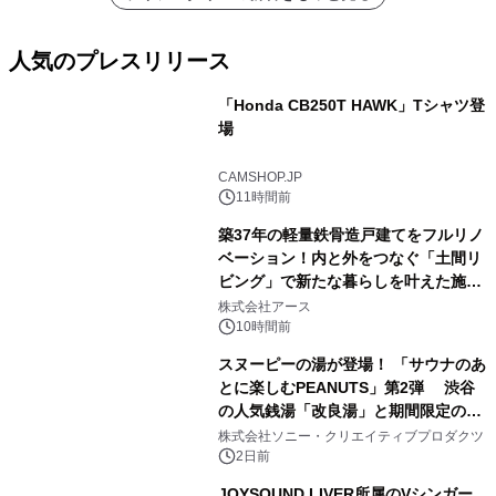
人気のプレスリリース
「Honda CB250T HAWK」Tシャツ登
場
1
CAMSHOP.JP
11時間前
築37年の軽量鉄骨造戸建てをフルリノ
ベーション！内と外をつなぐ「土間リ
ビング」で新たな暮らしを叶えた施工
2
事例を株式会社アースが公開
株式会社アース
10時間前
スヌーピーの湯が登場！ 「サウナのあ
とに楽しむPEANUTS」第2弾 渋谷
の人気銭湯「改良湯」と期間限定のコ
3
ラボレーション サウナイキタイコラ
株式会社ソニー・クリエイティブプロダクツ
ボグッズも発売決定！
2日前
JOYSOUND LIVER所属のVシンガー