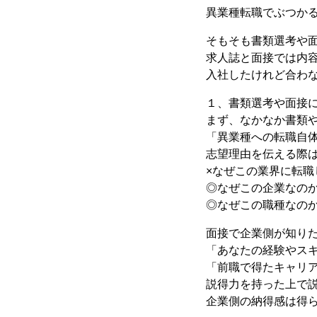
異業種転職でぶつか
そもそも書類選考や
求人誌と面接では内
入社したけれど合わ
１、書類選考や面接
まず、なかなか書類
「異業種への転職自
志望理由を伝える際
×なぜこの業界に転職
◎なぜこの企業なの
◎なぜこの職種なの
面接で企業側が知り
「あなたの経験やス
「前職で得たキャリ
説得力を持った上で
企業側の納得感は得