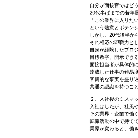
自分が面接官ではど
20代半ばまでの若年
「この業界に入りた
という熱意とポテン
しかし、20代後半か
それ相応の即戦力と
自身が経験したプロ
目標数字、開示でき
面接担当者が具体的
達成した仕事の難易
客観的な事実を盛り
共通の認識を持つこ
２、入社後のミスマ
入社はしたが、社風
その業界・企業で働
転職活動の中で持て
業界が変わると、働