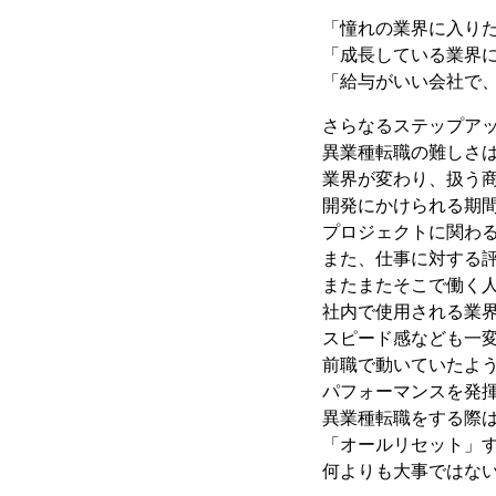
「憧れの業界に入り
「成長している業界
「給与がいい会社で
さらなるステップア
異業種転職の難しさ
業界が変わり、扱う
開発にかけられる期
プロジェクトに関わ
また、仕事に対する
またまたそこで働く
社内で使用される業
スピード感なども一
前職で動いていたよ
パフォーマンスを発
異業種転職をする際
「オールリセット」
何よりも大事ではな