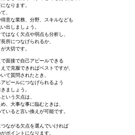
要になります。
いて、
や得意な業務、分野、スキルなども
洗い出しましょう。
けではなく欠点や弱点も分析し、
ば長所につなげられるか、
とが大切です。
えで面接で自己アピールできる
うえで克服できればベストですが、
ついて質問されたとき、
己アピールにつなげられるよう
おきましょう。
ちという欠点は、
ため、大事な事に臨むときは、
めていると言い換えが可能です。
につながる欠点を選んでいければ
のがポイントになります。