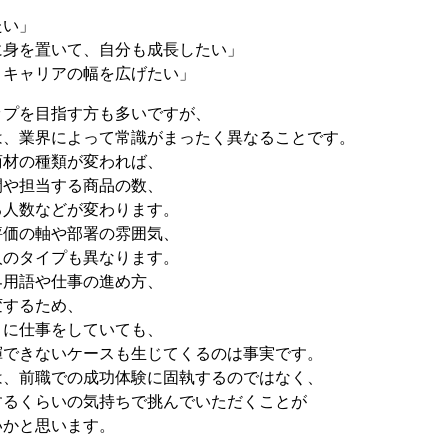
たい」
に身を置いて、自分も成長したい」
、キャリアの幅を広げたい」
ップを目指す方も多いですが、
は、業界によって常識がまったく異なることです。
商材の種類が変われば、
間や担当する商品の数、
る人数などが変わります。
評価の軸や部署の雰囲気、
人のタイプも異なります。
界用語や仕事の進め方、
変するため、
うに仕事をしていても、
揮できないケースも生じてくるのは事実です。
は、前職での成功体験に固執するのではなく、
するくらいの気持ちで挑んでいただくことが
いかと思います。