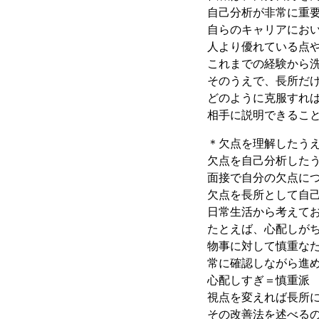
自己分析が非常に重
自らのキャリアにお
人より優れている点
これまでの経験から
そのうえで、長所だ
どのように克服すれ
相手に説明できるこ
＊欠点を理解したう
欠点を自己分析した
面接で自分の欠点に
欠点を長所として自
日常生活から考えて
たとえば、心配しが
物事に対して慎重な
常に確認しながら進
心配しすぎ＝慎重派
視点を変えれば長所
その改善法を述べる