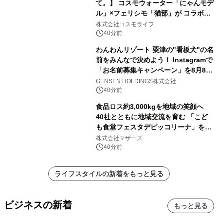
て。】 コスモウォーター「にゃんモデ
ル」×フェリシモ「猫部」が コラボキ
ャンペーンを実施
株式会社コスモライフ
40分前
わんわんリゾート 粟津の"看板犬"の名
前をみんなで決めよう！ Instagramで
「お名前募集キャンペーン」を8月8日
(土)より開催
GENSEN HOLDINGS株式会社
40分前
食品ロス約3,000kgを地域の笑顔へ
40社とともに地域交流を育む 「こど
も食堂フェスタデピッコリーナ」を9
月5日(土)開催
株式会社マザーズ
40分前
ライフスタイルの新着をもっと見る
ビジネスの新着
もっと見る