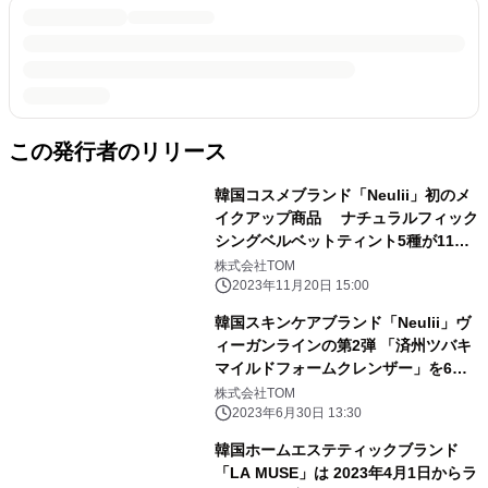
この発行者のリリース
韓国コスメブランド「Neulii」初のメ
イクアップ商品 ナチュラルフィック
シングベルベットティント5種が11月
17日発売 Qoo10メガ割で35％オフ
株式会社TOM
で販売
2023年11月20日 15:00
韓国スキンケアブランド「Neulii」ヴ
ィーガンラインの第2弾 「済州ツバキ
マイルドフォームクレンザー」を6月
30日発売！
株式会社TOM
2023年6月30日 13:30
韓国ホームエステティックブランド
「LA MUSE」は 2023年4月1日からラ