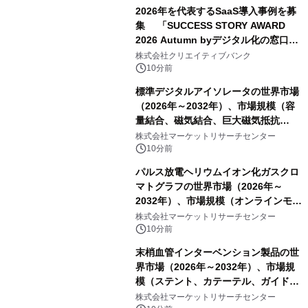
2026年を代表するSaaS導入事例を募
集 「SUCCESS STORY AWARD
2026 Autumn byデジタル化の窓口」
開催
株式会社クリエイティブバンク
10分前
標準デジタルアイソレータの世界市場
（2026年～2032年）、市場規模（容
量結合、磁気結合、巨大磁気抵抗
（GMR））・分析レポートを発表
株式会社マーケットリサーチセンター
10分前
パルス放電ヘリウムイオン化ガスクロ
マトグラフの世界市場（2026年～
2032年）、市場規模（オンラインモニ
タリング型、ラボラトリー型）・分析
株式会社マーケットリサーチセンター
レポートを発表
10分前
末梢血管インターベンション製品の世
界市場（2026年～2032年）、市場規
模（ステント、カテーテル、ガイドワ
イヤー、シース、下大静脈フィルタ
株式会社マーケットリサーチセンター