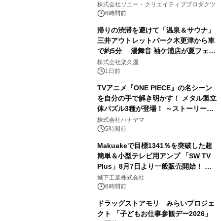
ラボレーション サウナイキタイコラ
株式会社ソニー・クリエイティブプロダクツ
ボグッズも発売決定！
6時間前
帰りの渋滞を避けて「温泉＆サウナ」
三井アウトレットパーク木更津から車
で約5分 湯舞音 袖ケ浦店が夏フェア
2
メニューを提供
株式会社楽久屋
1日前
TVアニメ『ONE PIECE』の名シーン
を自分の手で解き明かす！ メタル製立
体パズル3種が登場！ ～ストーリーと
3
ギミックが融合した 大人の体験型パズ
株式会社ハナヤマ
ルが8月7日(金)12時より先行予約受付
5時間前
開始～
Makuakeで目標1341％を突破した超
簡単＆小型テレビ用アンプ 「SW TV
Plus」8月7日より一般販売開始！ ケ
4
ーブル1本つなぐだけ、テレビの音が
城下工業株式会社
ぐっと豊かに
6時間前
ドラッグストアモリ みらいプロジェ
クト 「子どもお仕事参観デー2026」