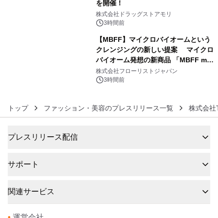
を開催！
5
株式会社ドラッグストアモリ
3時間前
【MBFF】マイクロバイオームという
クレンジングの新しい提案 マイクロ
バイオーム発想の新商品 「MBFF mb
6
クレンジングPRO」を2026年8月6日
株式会社フローリストジャパン
発売
3時間前
トップ
ファッション・美容のプレスリリース一覧
株式会社
プレスリリース配信
サポート
関連サービス
•
運営会社