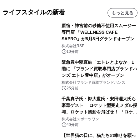
ライフスタイルの新着
もっと見る
原宿・神宮前の砂糖不使用スムージー
専門店 「WELLNESS CAFE
SAPRO」が8月8日グランドオープン
株式会社RSF
10分前
阪急豊中駅直結「エトレとよなか」1
階に 「ブランド買取専門店ブランドハ
ンズ エトレ豊中店」がオープン
株式会社ブランド買取ブランドハンズ
25分前
千葉真子氏・鄭大世氏・安田理大氏ら
豪華ゲスト ロケット型完走メダル授
与、ロケット風船を飛ばせ！ 「ロケッ
トマラソン2026」開催
株式会社スポーツワン
40分前
【世界猫の日に、猫たちの幸せを願っ