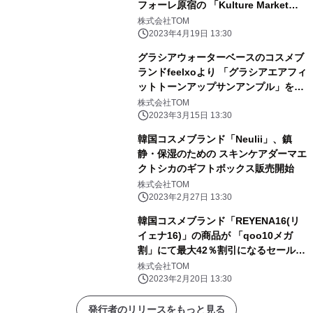
フォーレ原宿の 「Kulture Market
Supported by Rakuten」にて オフラ
株式会社TOM
イン販売開始！
2023年4月19日 13:30
グラシアウォーターベースのコスメブ
ランドfeelxoより 「グラシアエアフィ
ットトーンアップサンアンプル」を
2023年3月15日販売開始
株式会社TOM
2023年3月15日 13:30
韓国コスメブランド「Neulii」、鎮
静・保湿のための スキンケアダーマエ
クトシカのギフトボックス販売開始
株式会社TOM
2023年2月27日 13:30
韓国コスメブランド「REYENA16(リ
イェナ16)」の商品が 「qoo10メガ
割」にて最大42％割引になるセール販
売を開催
株式会社TOM
2023年2月20日 13:30
発行者のリリースをもっと見る