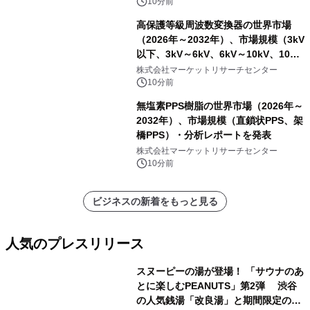
ー、その他）・分析レポートを発表
10分前
高保護等級周波数変換器の世界市場
（2026年～2032年）、市場規模（3kV
以下、3kV～6kV、6kV～10kV、10kV
超）・分析レポートを発表
株式会社マーケットリサーチセンター
10分前
無塩素PPS樹脂の世界市場（2026年～
2032年）、市場規模（直鎖状PPS、架
橋PPS）・分析レポートを発表
株式会社マーケットリサーチセンター
10分前
ビジネスの新着をもっと見る
人気のプレスリリース
スヌーピーの湯が登場！ 「サウナのあ
とに楽しむPEANUTS」第2弾 渋谷
の人気銭湯「改良湯」と期間限定のコ
1