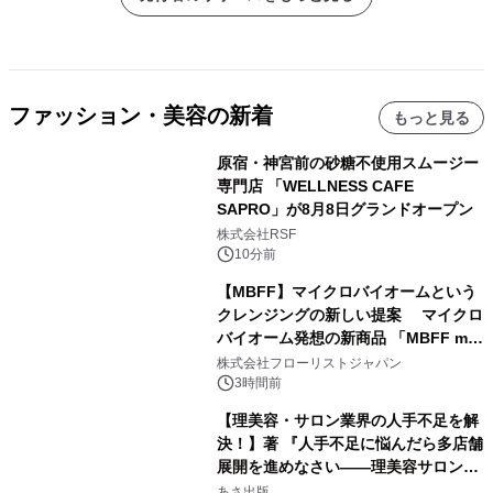
ファッション・美容の新着
もっと見る
原宿・神宮前の砂糖不使用スムージー
専門店 「WELLNESS CAFE
SAPRO」が8月8日グランドオープン
株式会社RSF
10分前
【MBFF】マイクロバイオームという
クレンジングの新しい提案 マイクロ
バイオーム発想の新商品 「MBFF mb
クレンジングPRO」を2026年8月6日
株式会社フローリストジャパン
発売
3時間前
【理美容・サロン業界の人手不足を解
決！】著 『人手不足に悩んだら多店舗
展開を進めなさい――理美容サロン
「多店舗展開」の教科書』2026年8月
あさ出版