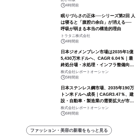
24日（月）発売
4時間前
眠りづらさの正体──シリーズ第2回 人
は寝ると「腹腔の余白」が消える──
呼吸が弱まる本当の構造的理由
トラタニ株式会社
4時間前
日本ジオメンブレン市場は2035年1億
5,430万米ドルへ、CAGR 6.04％｜最
終処分場・水処理・インフラ整備向け
需要拡大
株式会社レポートオーシャン
5時間前
日本ステンレス鋼市場、2035年190万
トン米ドルへ成長｜CAGR3.47％、建
設・自動車・製造業の需要拡大が市場
を牽引
株式会社レポートオーシャン
6時間前
ファッション・美容の新着をもっと見る