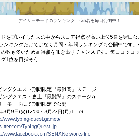
デイリーモードのランキング上位5名を毎日公開中！
ードをプレイした人の中からスコア得点が高い上位5名を翌日公
のランキングだけではなく月間・年間ランキングも公開中です。
クの数も多いため高得点を叩き出すチャンスです。毎日コツコ
グ1位を目指そう！
ピングクエスト期間限定『最難関』ステージ
グクエスト史上『最難関』のステージが
ドにて期間限定で公開
日(火)12:00～8月22日(月)11:59
s://www.typing-quest.games/
/twitter.com/TypingQuest_jp
s://www.facebook.com/SENANetworks.Inc