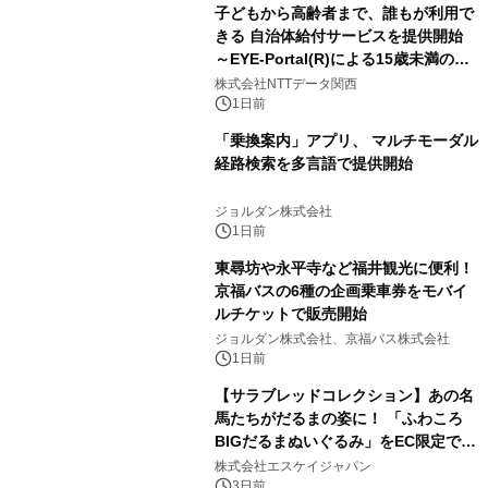
子どもから高齢者まで、誰もが利用で
きる 自治体給付サービスを提供開始
～EYE-Portal(R)による15歳未満の本
人認証と デジタルデバイド対策で実現
株式会社NTTデータ関西
～
1日前
「乗換案内」アプリ、 マルチモーダル
経路検索を多言語で提供開始
ジョルダン株式会社
1日前
東尋坊や永平寺など福井観光に便利！
京福バスの6種の企画乗車券をモバイ
ルチケットで販売開始
ジョルダン株式会社、京福バス株式会社
1日前
【サラブレッドコレクション】あの名
馬たちがだるまの姿に！ 「ふわころ
BIGだるまぬいぐるみ」をEC限定で受
注販売開始
株式会社エスケイジャパン
3日前