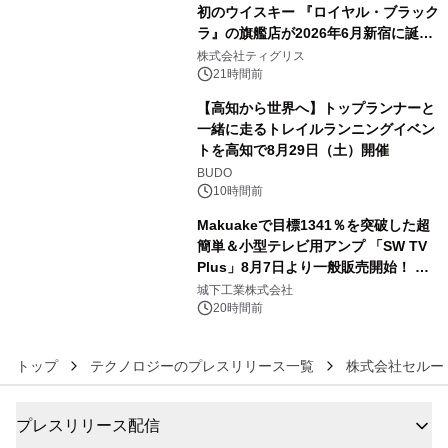
初のウイスキー 『ロイヤル・ブラック
ラ』の旗艦店が2026年6月新宿に誕
4
生 バカルディ ジャパンと連携した
株式会社ティグリス
没入型バー「BAR Arca」
21時間前
【高知から世界へ】トップランナーと
一緒に走るトレイルランニングイベン
トを高知で8月29日（土）開催
5
BUDO
10時間前
Makuakeで目標1341％を突破した超
簡単＆小型テレビ用アンプ 「SW TV
Plus」8月7日より一般販売開始！ ケ
6
ーブル1本つなぐだけ、テレビの音が
城下工業株式会社
ぐっと豊かに
20時間前
トップ
テクノロジーのプレスリリース一覧
株式会社セルー
プレスリリース配信