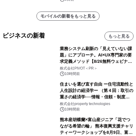
モバイルの新着をもっと見る
ビジネスの新着
もっと見る
業務システム刷新の「見えていない課
題」にアプローチ。AI×UX専門家の要
求定義メソッド【8/26無料ウェビナ
ー】株式会社PIVOT
株式会社PIVOT＜PR＞
10時間前
住まいを選び直す自由 ー住宅流動性と
人生設計の経済学ー （第４回：取引の
重さの経済学──情報・信頼・制度を
PropTechはどう組み替えるか）｜
株式会社property technologies
PropTech-Lab
10時間前
熊本産胡蝶蘭×富山産ジニア「花でつ
ながる希望の輪」 熊本復興支援チャリ
ティーワークショップを8月9日、富