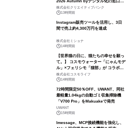
2026 Autumn byデジタル化の窓口」
開催
株式会社クリエイティブバンク
13時間前
Instagram販売ツールを活用し、3日
間で売上約4,300万円を達成
株式会社ミショナ
14時間前
【世界猫の日に、猫たちの幸せを願っ
て。】 コスモウォーター「にゃんモデ
ル」×フェリシモ「猫部」が コラボキ
ャンペーンを実施
株式会社コスモライフ
14時間前
72時間限定50％OFF、UWANT、同社
最軽量1.04kgの自動ゴミ収集掃除機
「V700 Pro」をMakuakeで発売
UWANT
15時間前
lmessage、MCP接続機能を強化し、