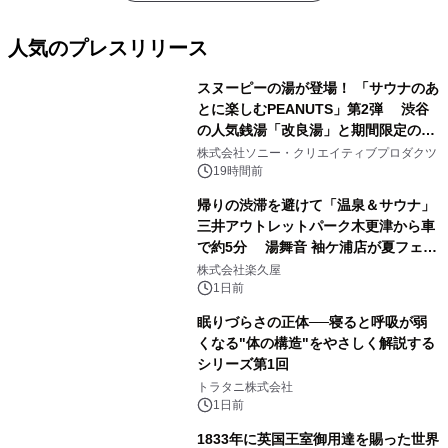
人気のプレスリリース
スヌーピーの湯が登場！ 「サウナのあ
とに楽しむPEANUTS」第2弾 渋谷
の人気銭湯「改良湯」と期間限定のコ
1
ラボレーション サウナイキタイコラ
株式会社ソニー・クリエイティブプロダクツ
ボグッズも発売決定！
19時間前
帰りの渋滞を避けて「温泉＆サウナ」
三井アウトレットパーク木更津から車
で約5分 湯舞音 袖ケ浦店が夏フェア
2
メニューを提供
株式会社楽久屋
1日前
眠りづらさの正体──寝ると呼吸が弱
くなる"体の構造"をやさしく解説する
シリーズ第1回
3
トラタニ株式会社
1日前
1833年に英国王室御用達を賜った世界