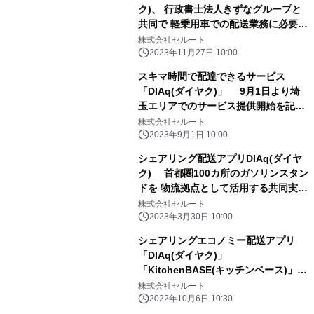
ク)、 行政書士法人きずなグループと
共同で 軽乗用車での配送業務に必要な
「黒ナンバー」取得代行サービスを開
株式会社セルート
始
2023年11月27日 10:00
スキマ時間で配達できるサービス
「DIAq(ダイヤク)」 9月1日より埼
玉エリアでのサービス提供開始を記念
し、 アンカー(配送員)を対象にした報
株式会社セルート
酬アップ企画を実施
2023年9月1日 10:00
シェアリング配送アプリDIAq(ダイヤ
ク) 首都圏100カ所のガソリンスタン
ドを 物流拠点として活用する共同実証
実験に合意
株式会社セルート
2023年3月30日 10:00
シェアリングエコノミー配送アプリ
「DIAq(ダイヤク)」
「KitchenBASE(キッチンベース)」と
連携したフードデリバリーを本格的に
株式会社セルート
開始
2022年10月6日 10:30