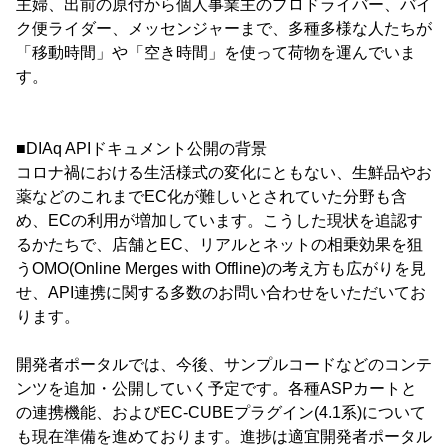
主婦、出前の原付から個人事業主のプロドライバー、バイ
ク便ライダー、メッセンジャーまで、多種多様な人たちが
「移動時間」や「空き時間」を使って荷物を運んでいま
す。
■DIAq APIドキュメント公開の背景
コロナ禍における生活様式の変化にともない、生鮮品やお
薬などのこれまでEC化が難しいとされていた分野も含
め、ECの利用が増加しています。こうした現状を追認す
るかたちで、店舗とEC、リアルとネットの相乗効果を狙
うOMO(Online Merges with Offline)の考え方も広がりを見
せ、API連携に関する多数のお問い合わせをいただいてお
ります。
開発者ポータルでは、今後、サンプルコードなどのコンテ
ンツを追加・公開していく予定です。各種ASPカートと
の連携機能、およびEC-CUBEプラグイン(4.1系)について
も現在準備を進めております。進捗は適宜開発者ポータル