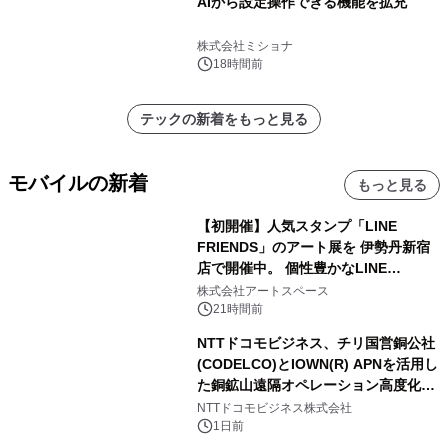
AIから設定操作できる機能を拡充
株式会社ミショナ
18時間前
テックの新着をもっと見る
モバイルの新着
もっと見る
【初開催】人気スタンプ「LINE
FRIENDS」のアート展を 伊勢丹新宿
店で開催中。 個性豊かなLINE
FRIENDSの仲間たちが インテリアア
株式会社アートスペース
ートとして新たな魅力を発信。
21時間前
NTTドコモビジネス、チリ国営銅公社
(CODELCO)とIOWN(R) APNを活用し
た銅鉱山遠隔オペレーション高度化に
向けた調査・実証を開始
NTTドコモビジネス株式会社
1日前