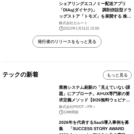
シェアリングエコノミー配送アプリ
「DIAq(ダイヤク)」 調剤併設型ドラ
ッグストア「トモズ」を展開する 株式
会社トモズと連携 2022年2月1日に
株式会社セルート
開始する同社の処方薬配送の実証実験
2022年1月31日 15:00
で 当日配送サービスを提供
発行者のリリースをもっと見る
テックの新着
もっと見る
業務システム刷新の「見えていない課
題」にアプローチ。AI×UX専門家の要
求定義メソッド【8/26無料ウェビナ
ー】株式会社PIVOT
株式会社PIVOT＜PR＞
10時間前
2026年を代表するSaaS導入事例を募
集 「SUCCESS STORY AWARD