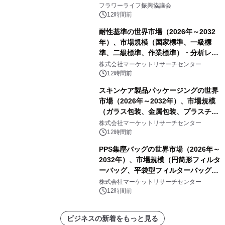
山・射水で開催
フラワーライフ振興協議会
12時間前
耐性基準の世界市場（2026年～2032
年）、市場規模（国家標準、一級標
準、二級標準、作業標準）・分析レポ
ートを発表
株式会社マーケットリサーチセンター
12時間前
スキンケア製品パッケージングの世界
市場（2026年～2032年）、市場規模
（ガラス包装、金属包装、プラスチッ
ク包装、その他）・分析レポートを発
株式会社マーケットリサーチセンター
表
12時間前
PPS集塵バッグの世界市場（2026年～
2032年）、市場規模（円筒形フィルタ
ーバッグ、平袋型フィルターバッグ、
プリーツフィルターバッグ、その
株式会社マーケットリサーチセンター
他）・分析レポートを発表
12時間前
ビジネスの新着をもっと見る