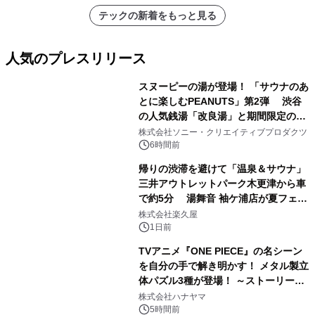
テックの新着をもっと見る
人気のプレスリリース
スヌーピーの湯が登場！ 「サウナのあ
とに楽しむPEANUTS」第2弾 渋谷
の人気銭湯「改良湯」と期間限定のコ
1
ラボレーション サウナイキタイコラ
株式会社ソニー・クリエイティブプロダクツ
ボグッズも発売決定！
6時間前
帰りの渋滞を避けて「温泉＆サウナ」
三井アウトレットパーク木更津から車
で約5分 湯舞音 袖ケ浦店が夏フェア
2
メニューを提供
株式会社楽久屋
1日前
TVアニメ『ONE PIECE』の名シーン
を自分の手で解き明かす！ メタル製立
体パズル3種が登場！ ～ストーリーと
3
ギミックが融合した 大人の体験型パズ
株式会社ハナヤマ
ルが8月7日(金)12時より先行予約受付
5時間前