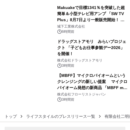
開始～
Makuakeで目標1341％を突破した超
簡単＆小型テレビ用アンプ 「SW TV
Plus」8月7日より一般販売開始！ ケ
4
ーブル1本つなぐだけ、テレビの音が
城下工業株式会社
ぐっと豊かに
6時間前
ドラッグストアモリ みらいプロジェ
クト 「子どもお仕事参観デー2026」
を開催！
5
株式会社ドラッグストアモリ
3時間前
【MBFF】マイクロバイオームという
クレンジングの新しい提案 マイクロ
バイオーム発想の新商品 「MBFF mb
6
クレンジングPRO」を2026年8月6日
株式会社フローリストジャパン
発売
3時間前
トップ
ライフスタイルのプレスリリース一覧
有限会社二明