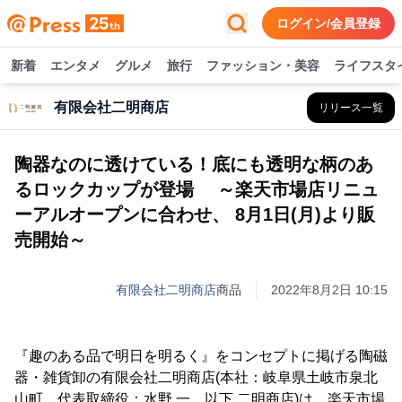
ログイン/会員登録
新着
エンタメ
グルメ
旅行
ファッション・美容
ライフスタ
有限会社二明商店
リリース一覧
陶器なのに透けている！底にも透明な柄のあ
るロックカップが登場 ～楽天市場店リニュ
ーアルオープンに合わせ、 8月1日(月)より販
売開始～
有限会社二明商店
商品
2022年8月2日 10:15
『趣のある品で明日を明るく』をコンセプトに掲げる陶磁
器・雑貨卸の有限会社二明商店(本社：岐阜県土岐市泉北
山町、代表取締役：水野 一、以下 二明商店)は、楽天市場