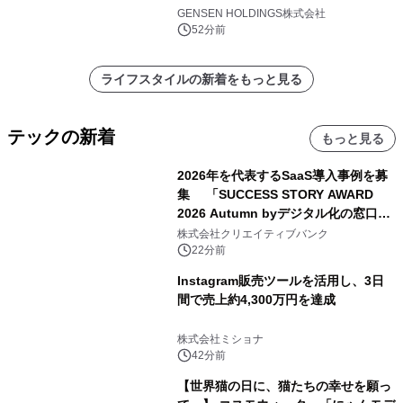
(土)より開催
GENSEN HOLDINGS株式会社
52分前
ライフスタイルの新着をもっと見る
テックの新着
もっと見る
2026年を代表するSaaS導入事例を募
集 「SUCCESS STORY AWARD
2026 Autumn byデジタル化の窓口」
開催
株式会社クリエイティブバンク
22分前
Instagram販売ツールを活用し、3日
間で売上約4,300万円を達成
株式会社ミショナ
42分前
【世界猫の日に、猫たちの幸せを願っ