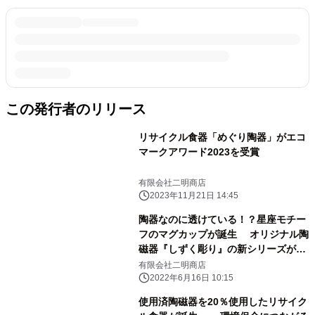
この発行者のリリース
リサイクル食器「めぐり陶器」がエコ
マークアワード2023を受賞
有限会社二明商店
2023年11月21日 14:45
陶器なのに透けている！？星座モチー
フのマグカップが誕生 オリジナル陶
磁器『しずく彫り』の新シリーズが
6/23(木)販売開始
有限会社二明商店
2022年6月16日 10:15
使用済陶磁器を20％使用したリサイク