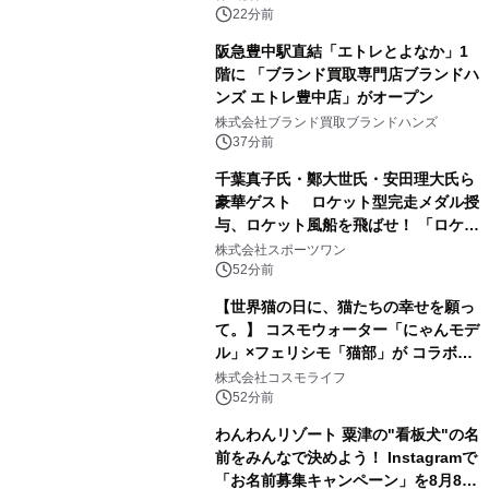
22分前
阪急豊中駅直結「エトレとよなか」1
階に 「ブランド買取専門店ブランドハ
ンズ エトレ豊中店」がオープン
株式会社ブランド買取ブランドハンズ
37分前
千葉真子氏・鄭大世氏・安田理大氏ら
豪華ゲスト ロケット型完走メダル授
与、ロケット風船を飛ばせ！ 「ロケッ
トマラソン2026」開催
株式会社スポーツワン
52分前
【世界猫の日に、猫たちの幸せを願っ
て。】 コスモウォーター「にゃんモデ
ル」×フェリシモ「猫部」が コラボキ
ャンペーンを実施
株式会社コスモライフ
52分前
わんわんリゾート 粟津の"看板犬"の名
前をみんなで決めよう！ Instagramで
「お名前募集キャンペーン」を8月8日