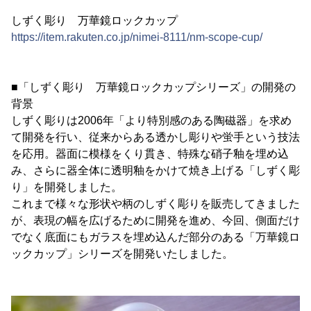
しずく彫り 万華鏡ロックカップ
https://item.rakuten.co.jp/nimei-8111/nm-scope-cup/
■「しずく彫り 万華鏡ロックカップシリーズ」の開発の
背景
しずく彫りは2006年「より特別感のある陶磁器」を求め
て開発を行い、従来からある透かし彫りや蛍手という技法
を応用。器面に模様をくり貫き、特殊な硝子釉を埋め込
み、さらに器全体に透明釉をかけて焼き上げる「しずく彫
り」を開発しました。
これまで様々な形状や柄のしずく彫りを販売してきました
が、表現の幅を広げるために開発を進め、今回、側面だけ
でなく底面にもガラスを埋め込んだ部分のある「万華鏡ロ
ックカップ」シリーズを開発いたしました。