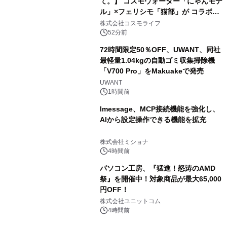
て。】 コスモウォーター「にゃんモデ
ル」×フェリシモ「猫部」が コラボキ
ャンペーンを実施
株式会社コスモライフ
52分前
72時間限定50％OFF、UWANT、同社
最軽量1.04kgの自動ゴミ収集掃除機
「V700 Pro」をMakuakeで発売
UWANT
1時間前
lmessage、MCP接続機能を強化し、
AIから設定操作できる機能を拡充
株式会社ミショナ
4時間前
パソコン工房、『猛進！怒涛のAMD
祭』を開催中！対象商品が最大65,000
円OFF！
株式会社ユニットコム
4時間前