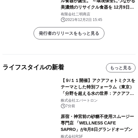
ル食器が誕生。 ～環境保全につながる
美濃焼のリサイクル食器を 12月9日
(木)より販売開始～
有限会社二明商店
2021年12月2日 15:45
発行者のリリースをもっと見る
ライフスタイルの新着
もっと見る
【９/１１開催】アクアフォトミクスを
テーマとした特別フォーラム（東京）
「分野を超える水の世界：アクアフォ
トミクスが切り拓く新しい科学の地
株式会社エバートロン
平」を開催
7分前
原宿・神宮前の砂糖不使用スムージー
専門店 「WELLNESS CAFE
SAPRO」が8月8日グランドオープン
株式会社RSF