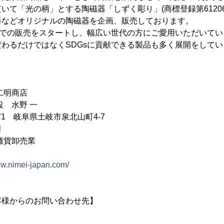
いて「光の柄」とする陶磁器「しずく彫り」(商標登録第61206
器などオリジナルの陶磁器を企画、販売しております。
イトでの販売をスタートし、幅広い世代の方にご愛用いただいて
わるだけではなくSDGsに貢献できる製品も多く展開をして
二明商店
役 水野 一
171 岐阜県土岐市泉北山町4-7
月
雑貨卸売業
ww.nimei-japan.com/
客様からのお問い合わせ先】