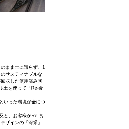
のまま土に還らず、1
今のサスティナブルな
が回収した使用済み陶
土を使って「Re-食
約といった環境保全につ
と、お客様がRe-食
なデザインの「深緑」