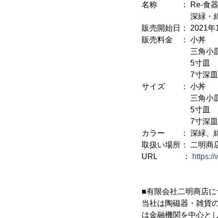
名称 ： Re-食
深緑・紺青・薄墨
販売開始日： 2021年1
販売料金 ： 小丼 
三角小皿 71
5寸皿 880
7寸深皿 1,1
サイズ ： 小丼 φ
三角小皿 φ12
5寸皿 φ162
7寸深皿 φ21
カラー ： 深緑、
取扱い場所： 二明商
URL ：
https:/
■有限会社二明商店に
当社は陶磁器・雑貨
は金融機関を中心と