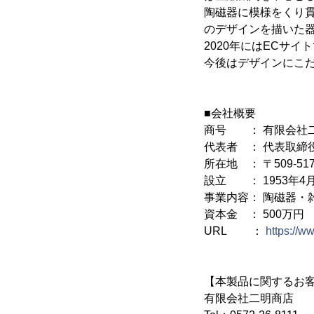
陶磁器に模様をくり貫
のデザインを描いた
2020年にはECサ
今後はデザインにこだ
■会社概要
商号 ： 有限会社
代表者 ： 代表取締
所在地 ： 〒509-5
設立 ： 1953年4
事業内容： 陶磁器・
資本金 ： 500万円
URL ：
https://w
【本製品に関するお
有限会社二明商店