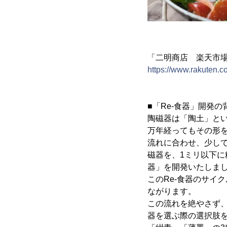
「二明商店 楽天市
https://www.rakuten.co
■「Re-食器」開発の
陶磁器は「陶土」と
万年経ってもその形
流れに合わせ、少し
磁器を、1ミリ以下に
器」を開発いたしま
このRe-食器のサイ
ながります。
この流れを絶やさず、
器を選ぶ際の選択肢