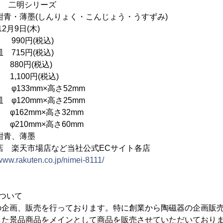
器 二明シリーズ
(しんりょく・こんじょう・うすずみ)
2月9日(木)
990円(税込)
5円(税込)
円(税込)
00円(税込)
133mm×高さ52mm
0mm×高さ25mm
mm×高さ32mm
0mm×高さ60mm
紺青、薄墨
店 楽天市場店など当社公式ECサイト各店
/www.rakuten.co.jp/nimei-8111/
ついて
の企画、販売を行っております。特に創業から陶磁器の企画販
した景品商品をメインとして商品を販売させていただいており