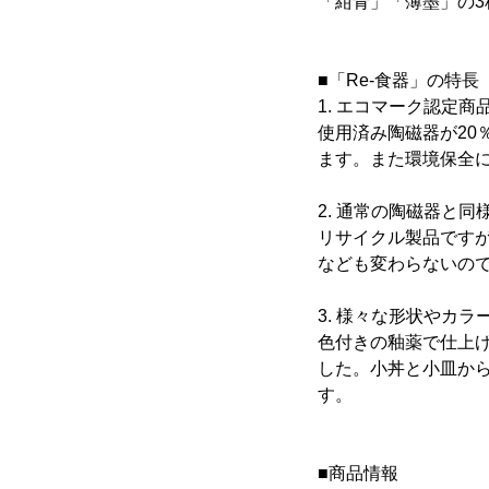
「紺青」「薄墨」の3
■「Re-食器」の特長
1. エコマーク認定
使用済み陶磁器が2
ます。また環境保全
2. 通常の陶磁器と同
リサイクル製品です
なども変わらないの
3. 様々な形状やカラ
色付きの釉薬で仕上げ
した。小丼と小皿から
す。
■商品情報