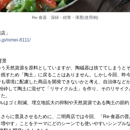
Re-食器 深緑・紺青・薄墨(使用例)
場店」
.jp/nimei-8111/
背景
いう天然資源を原料としていますが、陶磁器は捨ててしまうとそ
を残すため「陶土」に戻ることはありません。しかし今回、昨
でも環境に配慮した商品を開発できないかと考え、自治体など
粉砕して陶土に混ぜて「リサイクル土」を作り、そのリサイクル
した。
クルはゴミ削減、埋立地拡大の抑制や天然資源である陶土の節
さらに普及させるために、二明商店では今回、「Re-食器の普及
を増やす」ことをテーマにどのシーンでも使いやすいシンプル