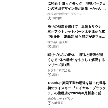
に発表！ ヨックモック・地域バージョ
ンの秋田デザイン缶が誕生 ～かわいい
2
秋田犬の子犬と秋田の四季と名所を巡
株式会社秋田ケーブルテレビ
るパッケージ～ 9月1日(火)秋田県内で
1時間前
販売開始
帰りの渋滞を避けて「温泉＆サウナ」
三井アウトレットパーク木更津から車
で約5分 湯舞音 袖ケ浦店が夏フェア
3
メニューを提供
株式会社楽久屋
1日前
眠りづらさの正体──寝ると呼吸が弱
くなる"体の構造"をやさしく解説する
シリーズ第1回
4
トラタニ株式会社
1日前
1833年に英国王室御用達を賜った世界
初のウイスキー 『ロイヤル・ブラック
ラ』の旗艦店が2026年6月新宿に誕
5
生 バカルディ ジャパンと連携した
株式会社ティグリス
没入型バー「BAR Arca」
23時間前