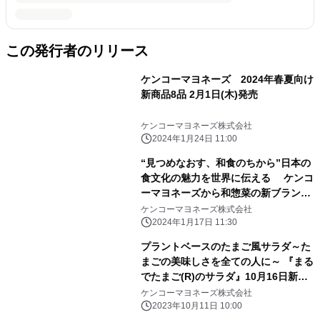
この発行者のリリース
ケンコーマヨネーズ 2024年春夏向け
新商品8品 2月1日(木)発売
ケンコーマヨネーズ株式会社
2024年1月24日 11:00
“見つめなおす、和食のちから”日本の
食文化の魅力を世界に伝える ケンコ
ーマヨネーズから和惣菜の新ブランド
誕生 『WABI-DELI』(わびでり) 2品
ケンコーマヨネーズ株式会社
2月1日(木)発売
2024年1月17日 11:30
プラントベースのたまご風サラダ～た
まごの美味しさを全ての人に～ 『まる
でたまご(R)のサラダ』10月16日新発
売
ケンコーマヨネーズ株式会社
2023年10月11日 10:00