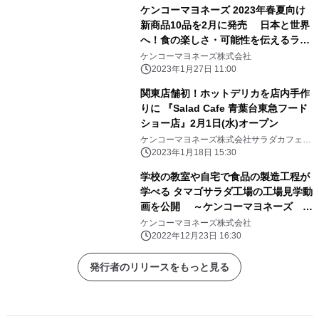
ケンコーマヨネーズ 2023年春夏向け
新商品10品を2月に発売 日本と世界
へ！食の楽しさ・可能性を伝えるライ
ンナップ
ケンコーマヨネーズ株式会社
2023年1月27日 11:00
関東店舗初！ホットデリカを店内手作
りに 『Salad Cafe 青葉台東急フード
ショー店』2月1日(水)オープン
ケンコーマヨネーズ株式会社サラダカフェ株
式会社
2023年1月18日 15:30
学校の教室や自宅で食品の製造工程が
学べる タマゴサラダ工場の工場見学動
画を公開 ～ケンコーマヨネーズ 厚
木工場編～
ケンコーマヨネーズ株式会社
2022年12月23日 16:30
発行者のリリースをもっと見る