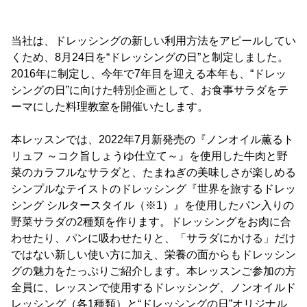
当社は、ドレッシングの新しい利用方法をアピールしてい
くため、8月24日を“ドレッシングの日”と制定しました。
2016年に制定し、今年で7年目を迎える本年も、“ドレッ
シングの日”に向けた特別企画として、お食事サラダをテ
ーマにした料理教室を開催いたします。
本レッスンでは、2022年7月新発売の『ノンオイル薫るト
リュフ ～コク旨しょうゆ仕立て～』を使用した牛肉と野
菜のカラフルなサラダと、たまねぎの美味しさが楽しめる
シンプルなテイストのドレッシング『世界を旅するドレッ
シング シルタースタイル（※1）』を使用したパン入りの
野菜サラダの2種類を作ります。ドレッシングをお肉に合
わせたり、パンに吸わせたりと、「サラダにかける」だけ
ではない新しい使い方に加え、栄養の面からもドレッシン
グの魅力をたっぷりご紹介します。本レッスンご参加の方
全員に、レッスンで使用するドレッシング、ノンオイルド
レッシング（各1種類）と“ドレッシングの日”オリジナル