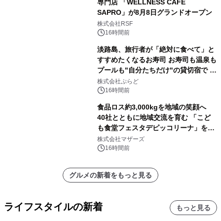
専門店 「WELLNESS CAFE
SAPRO」が8月8日グランドオープン
株式会社RSF
16時間前
淡路島、旅行者が「絶対に食べて」と
すすめたくなるお寿司 お寿司も温泉も
プールも"自分たちだけ"の貸切宿で 1
日1組限定「岩屋温泉 絵島別庭 海と
株式会社ぷらど
森」の握り寿司プラン
16時間前
食品ロス約3,000kgを地域の笑顔へ
40社とともに地域交流を育む 「こど
も食堂フェスタデピッコリーナ」を9
月5日(土)開催
株式会社マザーズ
16時間前
グルメの新着をもっと見る
ライフスタイルの新着
もっと見る