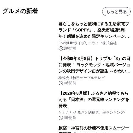
グルメの新着
もっと見る
暮らしをもっと便利にする生活家電ブ
ランド「SOPPY」、楽天市場店5周
年！感謝を込めた限定キャンペーンを
8月10日より開催
LivelyLifeライブリーライフ株式会社
1時間前
【令和8年8月8日】トリプル「8」の日
に発表！ ヨックモック・地域バージョ
ンの秋田デザイン缶が誕生 ～かわいい
秋田犬の子犬と秋田の四季と名所を巡
株式会社秋田ケーブルテレビ
るパッケージ～ 9月1日(火)秋田県内で
1時間前
販売開始
【2026年8月版】ふるさと納税でもら
える『日本酒』の還元率ランキングを
発表
とくさと-ふるさと納税還元率ランキング-
1時間前
原宿・神宮前の砂糖不使用スムージー