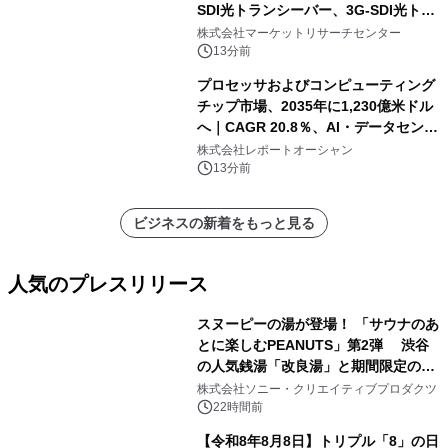
SDI光トランシーバー、3G-SDI光トラ
ンシーバー、その他）・分析レポート
株式会社マーケットリサーチセンター
を発表
13分前
プロセッサおよびコンピューティング
チップ市場、2035年に1,230億米ドル
へ｜CAGR 20.8％、AI・データセンタ
ー需要が成長を牽引
株式会社レポートオーシャン
13分前
ビジネスの新着をもっと見る
人気のプレスリリース
スヌーピーの湯が登場！ 「サウナのあ
とに楽しむPEANUTS」第2弾 渋谷
の人気銭湯「改良湯」と期間限定のコ
1
ラボレーション サウナイキタイコラ
株式会社ソニー・クリエイティブプロダクツ
ボグッズも発売決定！
22時間前
【令和8年8月8日】トリプル「8」の日