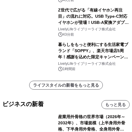
Z世代で広がる「有線イヤホン再注
目」の流れに対応。USB Type-C対応
イヤホンが登場！USB-A変換アダプタ
ー付きでスマホからパソコンまで幅広
LivelyLifeライブリーライフ株式会社
く活用可能
43分前
暮らしをもっと便利にする生活家電ブ
ランド「SOPPY」、楽天市場店5周
年！感謝を込めた限定キャンペーンを
8月10日より開催
LivelyLifeライブリーライフ株式会社
1時間前
ライフスタイルの新着をもっと見る
ビジネスの新着
もっと見る
産業用外骨格の世界市場（2026年～
2032年）、市場規模（上半身用外骨
格、下半身用外骨格、全身用外骨