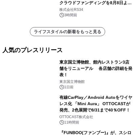
クラウドファンディングを8月8日より
開始
株式会社RS34
3時間前
ライフスタイルの新着をもっと見る
人気のプレスリリース
東京国立博物館、館内レストラン3店
舗をリニューアル 各店舗の詳細を発
表！
1
東京国立博物館
1日前
有線CarPlay／Android Autoをワイヤ
レス化 「Mini Aura」 OTTOCASTが
発売、2色展開で8/31まで40％OFF！
2
OTTOCAST株式会社
11時間前
『FUNBOO(ファンブー)』が、スシロ