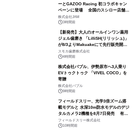
ーとGAZOO Racing 初コラボキャン
ペーンに登場 全国のスシロー店舗で
3
GR 4車種の FUNBOO(ミニカー)付き
株式会社JAM
メニューが展開されます
3時間前
【新発売】大人のオールインワン薬用
ジェル歯磨き 「LilliSH(リリッシュ)」
が8/3よりMakuakeにて先行販売開
4
始！
スモカ歯磨株式会社
4時間前
株式会社バブル、伊勢原市へ3人乗り
EVトゥクトゥク 「VIVEL COCO」を
寄贈
5
株式会社バブル
9時間前
フィールドスリー、光学3倍ズーム搭
載モデルと 水深10m防水モデルのデジ
タルカメラ2機種を8月7日発売 有効
6
約1300万画素、用途別に選べるコンデ
フィールドスリー株式会社
ジ新登場
10時間前