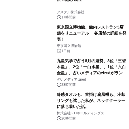
3
アスクル株式会社
17時間前
東京国立博物館、館内レストラン3店
舗をリニューアル 各店舗の詳細を発
表！
4
東京国立博物館
1日前
九星気学で占う8月の運勢、3位「三碧
木星」、2位「一白水星」、1位「六白
金星」。占いメディアのziredがランキ
5
ングを発表
占いメディア zired
23時間前
冷感タオルも、首掛け扇風機も、冷却
リングも試した私が、ネッククーラー
に落ち着いた話。
6
株式会社G.Oホールディングス
20時間前