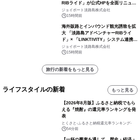
RIBライド」が公式HPを全面リニュー
アル！ ～スマホで即予約完了の「スマ
ジョイポート淡路島株式会社
ート設計」へ刷新～
15時間前
海外販路とインバウンド観光誘致を拡
大 「淡路島アドベンチャーRIBライ
ド」× 「LINKTIVITY」システム連携を
開始！
ジョイポート淡路島株式会社
15時間前
旅行の新着をもっと見る
ライフスタイルの新着
もっと見る
【2026年8月版】ふるさと納税でもら
える『焼酎』の還元率ランキングを発
表
とくさと-ふるさと納税還元率ランキング-
54分前
【一杯の蕎麦を通して、歴史・経済・