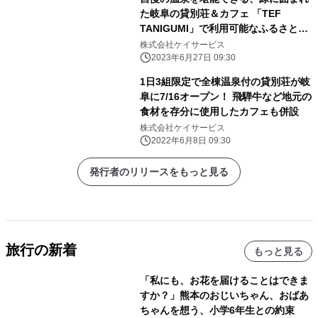
た岐阜の貸別荘＆カフェ 「TEF
TANIGUMI」で利用可能なふるさと納
税スタート
株式会社ケイサービス
2023年6月27日 09:30
1日3組限定で全棟温泉付の貸別荘が岐
阜に7/16オープン！ 飛騨牛など地元の
食材を存分に使用したカフェも併設
株式会社ケイサービス
2022年6月8日 09:30
発行者のリリースをもっと見る
旅行の新着
もっと見る
「私にも、お花を届けることはできま
すか？」熊本のおじいちゃん、おばあ
ちゃんを想う、小学6年生との約束