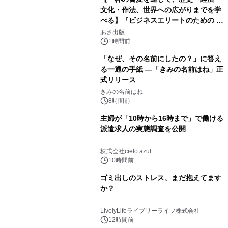
文化・作法、世界への広がりまでを学
べる】『ビジネスエリートのための 教
養としての蕎麦』2026年8月25日
あさ出版
（火）発売
1時間前
「なぜ、その名前にしたの？」に答え
る一通の手紙 ―「きみの名前はね」正
式リリース
きみの名前はね
8時間前
主婦が「10時から16時まで」で働ける
派遣求人の実態調査を公開
株式会社cielo azul
10時間前
ゴミ出しのストレス、まだ抱えてます
か？
LivelyLifeライブリーライフ株式会社
12時間前