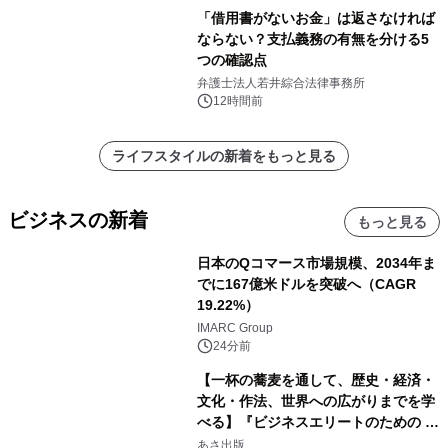
「借用書がないお金」は返さなければ
ならない？支払義務の有無を分ける5
つの確認点
弁護士法人若井綜合法律事務所
12時間前
ライフスタイルの新着をもっと見る
ビジネスの新着
もっと見る
日本のQコマース市場規模、2034年ま
でに167億米ドルを突破へ（CAGR
19.22%）
IMARC Group
24分前
【一杯の蕎麦を通して、歴史・経済・
文化・作法、世界への広がりまでを学
べる】『ビジネスエリートのための 教
養としての蕎麦』2026年8月25日
あさ出版