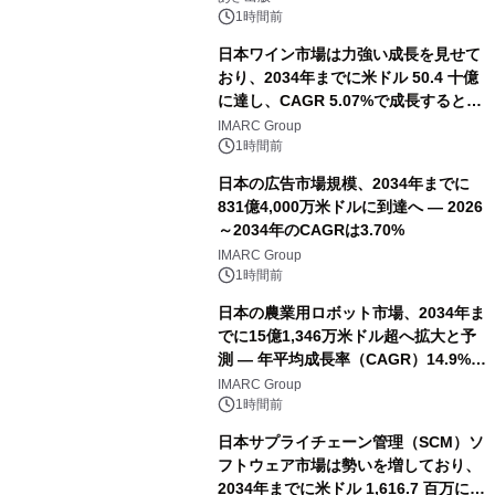
（火）発売
1時間前
日本ワイン市場は力強い成長を見せて
おり、2034年までに米ドル 50.4 十億
に達し、CAGR 5.07%で成長すると予
測
IMARC Group
1時間前
日本の広告市場規模、2034年までに
831億4,000万米ドルに到達へ ― 2026
～2034年のCAGRは3.70%
IMARC Group
1時間前
日本の農業用ロボット市場、2034年ま
でに15億1,346万米ドル超へ拡大と予
測 ― 年平均成長率（CAGR）14.9%を
記録
IMARC Group
1時間前
日本サプライチェーン管理（SCM）ソ
フトウェア市場は勢いを増しており、
2034年までに米ドル 1,616.7 百万に達