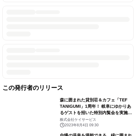
この発行者のリリース
森に囲まれた貸別荘＆カフェ「TEF
TANIGUMI」1周年！ 岐阜にゆかりあ
るゲストを招いた特別内覧会を実施
隣接の根尾川谷汲温泉は入泉料半額の
株式会社ケイサービス
スペシャルデー
2023年8月4日 09:30
自慢の温泉を堪能できる、緑に囲まれ