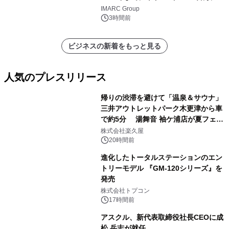
し、CAGR 3.42%で成長すると予測
IMARC Group
3時間前
ビジネスの新着をもっと見る
人気のプレスリリース
帰りの渋滞を避けて「温泉＆サウナ」
三井アウトレットパーク木更津から車
で約5分 湯舞音 袖ケ浦店が夏フェア
1
メニューを提供
株式会社楽久屋
20時間前
進化したトータルステーションのエン
トリーモデル 『GM-120シリーズ』を
発売
2
株式会社トプコン
17時間前
アスクル、新代表取締役社長CEOに成
松 岳志が就任