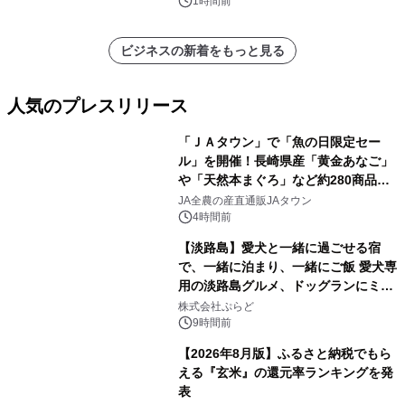
ポートを発表
1時間前
ビジネスの新着をもっと見る
人気のプレスリリース
「ＪＡタウン」で「魚の日限定セー
ル」を開催！長崎県産「黄金あなご」
や「天然本まぐろ」など約280商品を
1
販売！～毎月１０日の定例企画～
JA全農の産直通販JAタウン
4時間前
【淡路島】愛犬と一緒に過ごせる宿
で、一緒に泊まり、一緒にご飯 愛犬専
用の淡路島グルメ、ドッグランにミニ
2
プール グランピングとトレーラーハウ
株式会社ぷらど
スの2施設で
9時間前
【2026年8月版】ふるさと納税でもら
える『玄米』の還元率ランキングを発
表
3