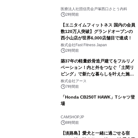
医療法人社団信亮会戸塚西口さとう内科
2時間前
【エニタイムフィットネス 国内の会員
数120万人突破】グランドオープンの
西小山店が世界6,000店舗目で達成！
株式会社Fast Fitness Japan
2時間前
築37年の軽量鉄骨造戸建てをフルリノ
ベーション！内と外をつなぐ「土間リ
ビング」で新たな暮らしを叶えた施工
事例を株式会社アースが公開
株式会社アース
7時間前
「Honda CB250T HAWK」Tシャツ登
場
CAMSHOP.JP
8時間前
【淡路島】愛犬と一緒に過ごせる宿