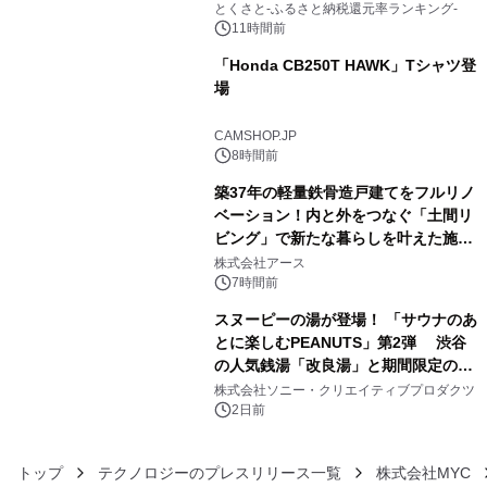
とくさと-ふるさと納税還元率ランキング-
11時間前
「Honda CB250T HAWK」Tシャツ登
場
4
CAMSHOP.JP
8時間前
築37年の軽量鉄骨造戸建てをフルリノ
ベーション！内と外をつなぐ「土間リ
ビング」で新たな暮らしを叶えた施工
5
事例を株式会社アースが公開
株式会社アース
7時間前
スヌーピーの湯が登場！ 「サウナのあ
とに楽しむPEANUTS」第2弾 渋谷
の人気銭湯「改良湯」と期間限定のコ
6
ラボレーション サウナイキタイコラ
株式会社ソニー・クリエイティブプロダクツ
ボグッズも発売決定！
2日前
トップ
テクノロジーのプレスリリース一覧
株式会社MYC