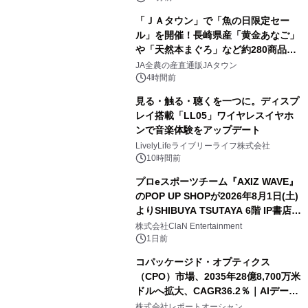
「ＪＡタウン」で「魚の日限定セー
ル」を開催！長崎県産「黄金あなご」
や「天然本まぐろ」など約280商品を
販売！～毎月１０日の定例企画～
JA全農の産直通販JAタウン
4時間前
見る・触る・聴くを一つに。ディスプ
レイ搭載「LL05」ワイヤレスイヤホ
ンで音楽体験をアップデート
LivelyLifeライブリーライフ株式会社
10時間前
プロeスポーツチーム『AXIZ WAVE』
のPOP UP SHOPが2026年8月1日(土)
よりSHIBUYA TSUTAYA 6階 IP書店で
開催決定！！
株式会社ClaN Entertainment
1日前
コパッケージド・オプティクス
（CPO）市場、2035年28億8,700万米
ドルへ拡大、CAGR36.2％｜AIデータ
センター・高速光通信需要が成長を加
株式会社レポートオーシャン