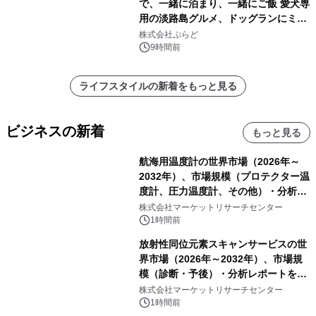
で、一緒に泊まり、一緒にご飯 愛犬専
用の淡路島グルメ、ドッグランにミニ
プール グランピングとトレーラーハウ
株式会社ぷらど
スの2施設で
9時間前
ライフスタイルの新着をもっと見る
ビジネスの新着
もっと見る
航海用温度計の世界市場（2026年～
2032年）、市場規模（プロテクター温
度計、圧力温度計、その他）・分析レ
ポートを発表
株式会社マーケットリサーチセンター
1時間前
放射性同位元素スキャンサービスの世
界市場（2026年～2032年）、市場規
模（診断・予後）・分析レポートを発
表
株式会社マーケットリサーチセンター
1時間前