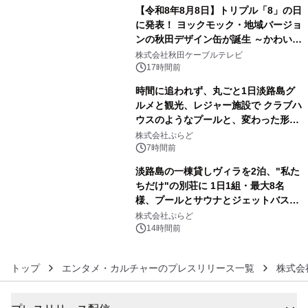
【令和8年8月8日】トリプル「8」の日
に発表！ ヨックモック・地域バージョ
ンの秋田デザイン缶が誕生 ～かわいい
4
秋田犬の子犬と秋田の四季と名所を巡
株式会社秋田ケーブルテレビ
るパッケージ～ 9月1日(火)秋田県内で
17時間前
販売開始
時間に追われず、丸ごと1日淡路島グ
ルメと観光、レジャー施設で クラブハ
ウスのようなプールと、変わった形の
5
サウナも 「THE BOXY AWAJI」のお
株式会社ぷらど
得な素泊まり連泊プランで
7時間前
淡路島の一棟貸しヴィラを2泊、"私た
ちだけ"の別荘に 1日1組・最大8名
様、プールとサウナとジェットバス付
6
きで Villa Mon Temps AWAJIの連泊
株式会社ぷらど
素泊りプラン
14時間前
トップ
エンタメ・カルチャーのプレスリリース一覧
株式会