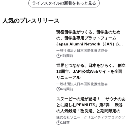
ライフスタイルの新着をもっと見る
人気のプレスリリース
現役留学生がつくる、留学生のため
の、留学生専用プラットフォーム
Japan Alumni Network（JAN）β版
1
をリリース
一般社団法人日本国際化推進協会
4時間前
世界とつながる、日本をひらく。 創立
13周年、JAPI公式Webサイトを全面
リニューアル
2
一般社団法人日本国際化推進協会
4時間前
スヌーピーの湯が登場！ 「サウナのあ
とに楽しむPEANUTS」第2弾 渋谷
の人気銭湯「改良湯」と期間限定のコ
3
ラボレーション サウナイキタイコラ
株式会社ソニー・クリエイティブプロダクツ
ボグッズも発売決定！
1日前