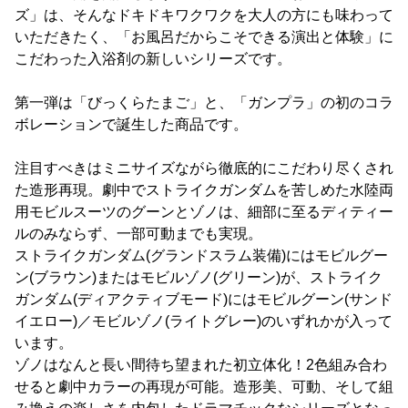
ズ」は、そんなドキドキワクワクを大人の方にも味わって
いただきたく、「お風呂だからこそできる演出と体験」に
こだわった入浴剤の新しいシリーズです。
第一弾は「びっくらたまご」と、「ガンプラ」の初のコラ
ボレーションで誕生した商品です。
注目すべきはミニサイズながら徹底的にこだわり尽くされ
た造形再現。劇中でストライクガンダムを苦しめた水陸両
用モビルスーツのグーンとゾノは、細部に至るディティー
ルのみならず、一部可動までも実現。
ストライクガンダム(グランドスラム装備)にはモビルグー
ン(ブラウン)またはモビルゾノ(グリーン)が、ストライク
ガンダム(ディアクティブモード)にはモビルグーン(サンド
イエロー)／モビルゾノ(ライトグレー)のいずれかが入って
います。
ゾノはなんと長い間待ち望まれた初立体化！2色組み合わ
せると劇中カラーの再現が可能。造形美、可動、そして組