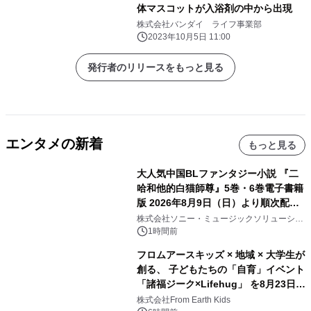
体マスコットが入浴剤の中から出現
株式会社バンダイ ライフ事業部
2023年10月5日 11:00
発行者のリリースをもっと見る
エンタメの新着
もっと見る
大人気中国BLファンタジー小説 『二
哈和他的白猫師尊』5巻・6巻電子書籍
版 2026年8月9日（日）より順次配信
開始
株式会社ソニー・ミュージックソリューショ
ンズ
1時間前
フロムアースキッズ × 地域 × 大学生が
創る、 子どもたちの「自育」イベント
「諸福ジーク×Lifehug」 を8月23日
(日)開催
株式会社From Earth Kids