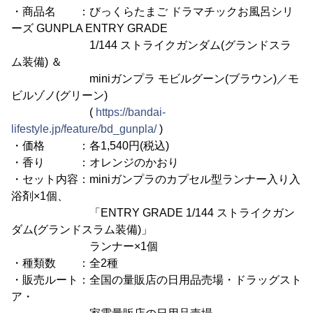
・商品名 ：びっくらたまご ドラマチックお風呂シリ
ーズ GUNPLA ENTRY GRADE
1/144 ストライクガンダム(グランドスラ
ム装備) ＆
miniガンプラ モビルグーン(ブラウン)／モ
ビルゾノ(グリーン)
(
https://bandai-
lifestyle.jp/feature/bd_gunpla/
)
・価格 ：各1,540円(税込)
・香り ：オレンジのかおり
・セット内容：miniガンプラのカプセル型ランナー入り入
浴剤×1個、
「ENTRY GRADE 1/144 ストライクガン
ダム(グランドスラム装備)」
ランナー×1個
・種類数 ：全2種
・販売ルート：全国の量販店の日用品売場・ドラッグスト
ア・