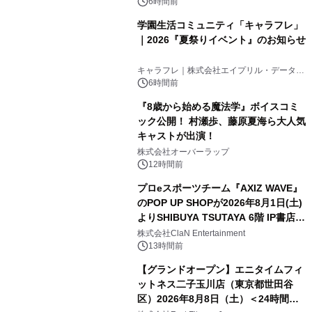
6時間前
学園生活コミュニティ「キャラフレ」
｜2026『夏祭りイベント』のお知らせ
キャラフレ｜株式会社エイプリル・データ・
デザインズ
6時間前
『8歳から始める魔法学』ボイスコミ
ック公開！ 村瀬歩、藤原夏海ら大人気
キャストが出演！
株式会社オーバーラップ
12時間前
プロeスポーツチーム『AXIZ WAVE』
のPOP UP SHOPが2026年8月1日(土)
よりSHIBUYA TSUTAYA 6階 IP書店で
開催決定！！
株式会社ClaN Entertainment
13時間前
【グランドオープン】エニタイムフィ
ットネス二子玉川店（東京都世田谷
区）2026年8月8日（土）＜24時間年