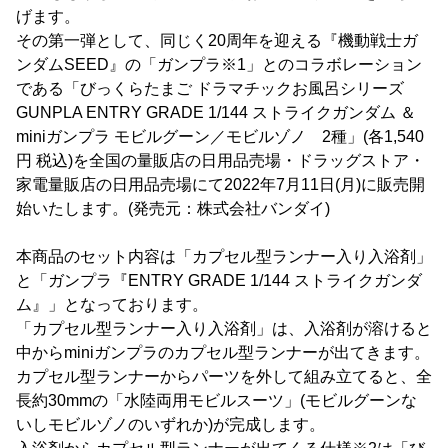
げます。
その第一弾として、同じく20周年を迎える『機動戦士ガ
ンダムSEED』の「ガンプラ※1」とのコラボレーション
である「びっくらたまご ドラマチックお風呂シリーズ
GUNPLA ENTRY GRADE 1/144 ストライクガンダム ＆
miniガンプラ モビルグーン／モビルゾノ 2種」(各1,540
円 税込)を全国の量販店の日用品売場・ドラッグストア・
家電量販店の日用品売場にて2022年7月11日(月)に販売開
始いたします。(発売元：株式会社バンダイ)
本商品のセット内容は「カプセル型ランナー入り入浴剤」
と「ガンプラ『ENTRY GRADE 1/144 ストライクガンダ
ム』」となっております。
「カプセル型ランナー入り入浴剤」は、入浴剤が溶けると
中からminiガンプラのカプセル型ランナーが出てきます。
カプセル型ランナーからパーツを外して組み立てると、全
長約30mmの「水陸両用モビルスーツ」(モビルグーンな
いしモビルゾノのいずれか)が完成します。