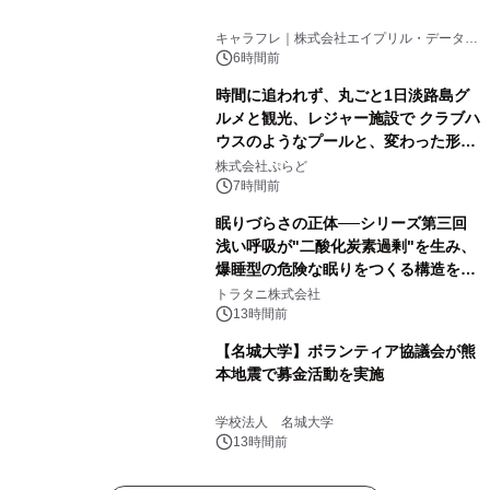
キャラフレ｜株式会社エイプリル・データ・
デザインズ
6時間前
時間に追われず、丸ごと1日淡路島グ
ルメと観光、レジャー施設で クラブハ
ウスのようなプールと、変わった形の
サウナも 「THE BOXY AWAJI」のお
株式会社ぷらど
得な素泊まり連泊プランで
7時間前
眠りづらさの正体──シリーズ第三回
浅い呼吸が"二酸化炭素過剰"を生み、
爆睡型の危険な眠りをつくる構造を解
説
トラタニ株式会社
13時間前
【名城大学】ボランティア協議会が熊
本地震で募金活動を実施
学校法人 名城大学
13時間前