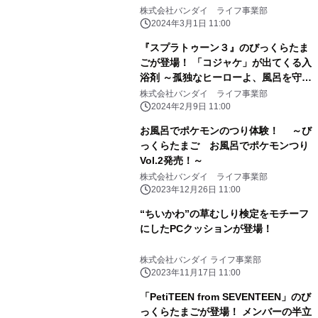
1弾は「サンリオ」「おジャ魔女どれ
株式会社バンダイ ライフ事業部
み」で新登場～
2024年3月1日 11:00
『スプラトゥーン３』のびっくらたま
ごが登場！ 「コジャケ」が出てくる入
浴剤 ～孤独なヒーローよ、風呂を守
れ！～
株式会社バンダイ ライフ事業部
2024年2月9日 11:00
お風呂でポケモンのつり体験！ ～び
っくらたまご お風呂でポケモンつり
Vol.2発売！～
株式会社バンダイ ライフ事業部
2023年12月26日 11:00
“ちいかわ”の草むしり検定をモチーフ
にしたPCクッションが登場！
株式会社バンダイ ライフ事業部
2023年11月17日 11:00
「PetiTEEN from SEVENTEEN」のび
っくらたまごが登場！ メンバーの半立