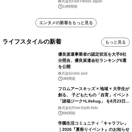
中無休のフィットネスジム＞
株式会社Fast Fitness Japan
14時間前
エンタメの新着をもっと見る
ライフスタイルの新着
もっと見る
優良派遣事業者の認定状況を大手8社
分照合、優良派遣会社ランキング6選
を公開
株式会社cielo azul
3時間前
フロムアースキッズ × 地域 × 大学生が
創る、 子どもたちの「自育」イベント
「諸福ジーク×Lifehug」 を8月23日
(日)開催
株式会社From Earth Kids
6時間前
学園生活コミュニティ「キャラフレ」
｜2026『夏祭りイベント』のお知らせ