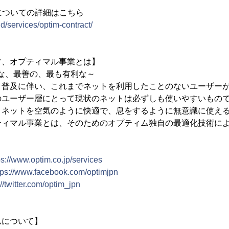
ct」についての詳細はこちら
d/services/optim-contract/
す、オプティマル事業とは】
最適な、最善の、最も有利な～
ト普及に伴い、これまでネットを利用したことのないユーザー
のユーザー層にとって現状のネットは必ずしも使いやすいもの
、ネットを空気のように快適で、息をするように無意識に使え
ティマル事業とは、そのためのオプティム独自の最適化技術に
ps://www.optim.co.jp/services
tps://www.facebook.com/optimjpn
://twitter.com/optim_jpn
ムについて】