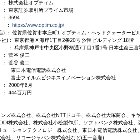
式会社オプティム
京証券取引所プライム市場
3694
：
https://www.optim.co.jp/
佐賀本店) ： 佐賀県佐賀市本庄町1 オプティム・ヘッドクォータービ
東京本社)： 東京都港区海岸1丁目2番20号 汐留ビルディング 18階
 ： 兵庫県神戸市中央区小野柄通7丁目1番1号 日本生命三宮
菅谷 俊二
菅谷 俊二
信電話株式会社
ビジネスイノベーション株式会社
00年6月
44百万円
ョンズ株式会社、株式会社NTTドコモ、株式会社大塚商会、キ
DDI株式会社、株式会社小松製作所、ソフトバンク株式会社、
ソリューションテクノロジー株式会社、東日本電信電話株式会社
会社、リコージャパン株式会社など(五十音順)