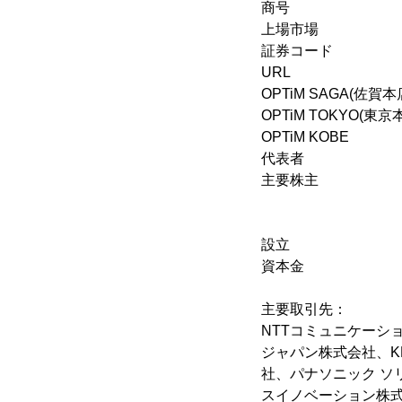
商号 ： 株
上場市場 ： 東
証券コード ： 
URL 
OPTiM SAGA(
OPTiM TOKYO(
OPTiM KOBE
代表者 ： 
主要株主 ： 
東日本電
富士フイルム
設立 ： 20
資本金 ： 4
主要取引先：
NTTコミュニケーシ
ジャパン株式会社、K
社、パナソニック 
スイノベーション株式