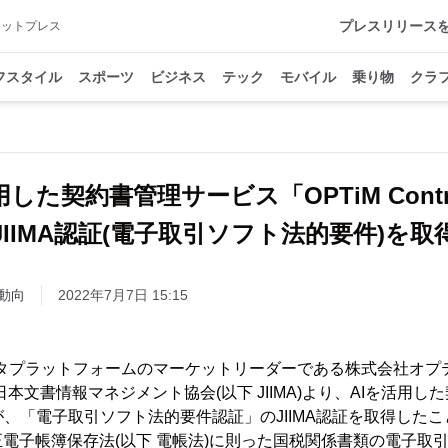
プレスリリース
アットプレス
フスタイル
スポーツ
ビジネス
テック
モバイル
乗り物
クラ
用した契約書管理サービス「OPTiM Contr
JIIMA認証(電子取引ソフト法的要件)を取
動向
2022年7月7日 15:15
データプラットフォームのマーケットリーダーである株式会社オプテ
本文書情報マネジメント協会(以下 JIIMA)より、AIを活用
ract」が、「電子取引ソフト法的要件認証」のJIIMA認証を取得し
電子帳簿保存法(以下 電帳法)に則った国税関係書類の電子取