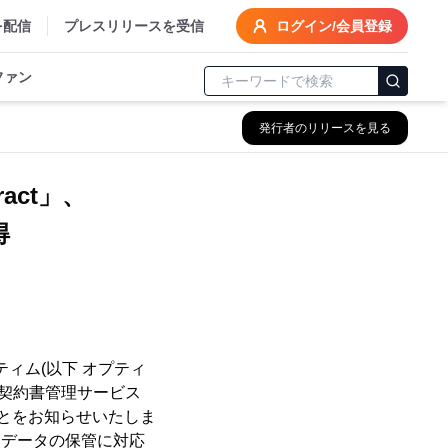
を配信
プレスリリースを受信
ログイン/会員登録
ファン
発行者のリリースを見る
act」、
得
ィム(以下 オプティ
した契約書管理サービス
たことをお知らせいたしま
引データの保管に対応