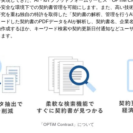
してきた、AI・IoTプラットフォームサービス「OPTiM Clou
安全な環境下での契約書管理を可能にします。また、高い技術
究を重ね独自の特許を取得した「契約書の解析、管理を行うA
ードした契約書のPDFデータをAIが解析し、契約書名、企業
動作成するほか、キーワード検索や契約更新日付通知などユー
します。
「OPTiM Contract」について