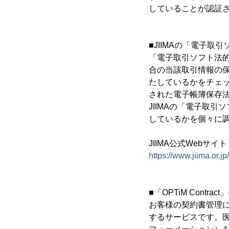
していることが認証
■JIIMAの「電子取
「電子取引ソフト法
合の当該取引情報の
たしているかをチェ
された電子帳簿保存
JIIMAの「電子取
しているかを個々に
JIIMA公式Webサイト
https://www.jiima.or.jp/
■「OPTiM Contrac
お客様の契約書管理
するサービスです。