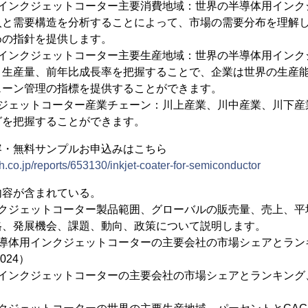
用インクジェットコーター主要消費地域：世界の半導体用インク
入と需要構造を分析することによって、市場の需要分布を理解
めの指針を提供します。
用インクジェットコーター主要生産地域：世界の半導体用インク
、生産量、前年比成長率を把握することで、企業は世界の生産
ェーン管理の指標を提供することができます。
クジェットコーター産業チェーン：川上産業、川中産業、川下産
グを把握することができます。
容・無料サンプルお申込みはこちら
h.co.jp/reports/653130/inkjet-coater-for-semiconductor
内容が含まれている。
ンクジェットコーター製品範囲、グローバルの販売量、売上、平
格、発展機会、課題、動向、政策について説明します。
半導体用インクジェットコーターの主要会社の市場シェアとラン
024）
用インクジェットコーターの主要会社の市場シェアとランキング