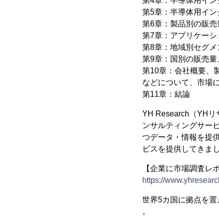
第4章：半導体用イン
第5章：半導体用イ
第6章：製品別の販売量
第7章：アプリケーシ
第8章：地域別セグメン
第9章：国別の販売量、
第10章：会社概要
などについて、市場
第11章：結論
YH Research
ンサルティングサー
つデータ・情報を提供
ビスを提供してきま
【企業に市場調査レポー
https://www.yhresearc
世界5カ国に拠点を
。