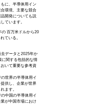
ともに、半導体用イン
競合環境、主要な競合
製品開発についても説
供しています。
年の 百万米ドルから20
されている。
去データと2025年か
模に関する包括的な情
において重要な参考資
までの世界の半導体用イ
を提供し、企業が世界
られます。
までの中国の半導体用イ
企業が中国市場におけ