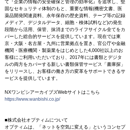
て『企業の情報の安全確保と管理の効率化』を追求し、堅
固なセキュリティ体制のもと、重要な情報(機密文書、医
薬品開発関連資料、永年保存の歴史資料、テープ等の記録
メディア、デジタルデータ、細胞・検体試料など)の発生
段階から活用、保管、抹消までのライフサイクル全てをカ
バーした総合的サービスを提供しています。現在では東
京・大阪・名古屋・九州に営業拠点を置き、官公庁や金融
機関・医療機関・製薬業をはじめとした4,000社以上のお
客様にご利用いただいており、2017年には書類とデジタ
ルの両方をカバーする新しい書類保管サービス「書庫探」
をリリースし、お客様の働き方の変革をサポートできるサ
ービスを提供しています。
NXワンビシアーカイブズWebサイトはこちら
https://www.wanbishi.co.jp/
■株式会社オプティムについて
オプティムは、「ネットを空気に変える」というコンセプ