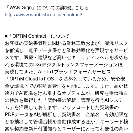
「WAN-Sign」についての詳細はこちら
https://www.wanbishi.co.jp/econtract/
■「OPTiM Contract」について
お客様の契約書管理に関わる業務工数および、漏洩リスク
を低減し、電子データ保存と業務効率化を実現するサービ
スです。医療・建設など高いセキュリティレベルを求めら
れる環境でのDX(デジタルトランスフォーメーション)を
実現してきた、AI・IoTプラットフォームサービス
「OPTiM Cloud IoT OS」を基盤としているため、安心安
全な環境下での契約書管理を可能にします。また、高い技
術力でAI市場をけん引するオプティムが、研究を重ね独自
の特許を取得した「契約書の解析、管理を行うAIシステ
ム」を活用しております。アップロードした契約書の
PDFデータをAIが解析し、契約書名、企業名、有効期限な
どを抽出して管理台帳を自動作成するほか、キーワード検
索や契約更新日付通知などユーザーにとって利便性の高い