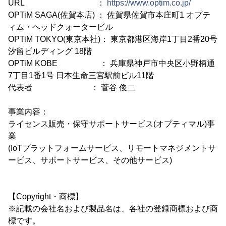
URL ：
https://www.optim.co.jp/
OPTiM SAGA(佐賀本店) ： 佐賀県佐賀市本庄町1 オプテ
ィム・ヘッドクォータービル
OPTiM TOKYO(東京本社)： 東京都港区海岸1丁目2番20号
汐留ビルディング 18階
OPTiM KOBE ： 兵庫県神戸市中央区小野柄通
7丁目1番1号 日本生命三宮駅前ビル11階
代表者 ： 菅谷 俊二
事業内容：
ライセンス販売・保守サポートサービス(オプティマル)事
業
(IoTプラットフォームサービス、リモートマネジメントサ
ービス、サポートサービス、その他サービス)
【Copyright・商標】
※記載の会社名および製品名は、各社の登録商標および商
標です。