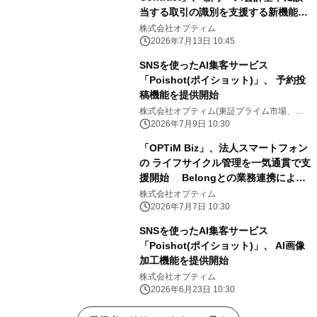
当する取引の識別を支援する新機能を
提供開始 ～リース該当性の判定作業に
株式会社オプティム
かかる工数を削減～
2026年7月13日 10:45
SNSを使ったAI集客サービス
「Poishot(ポイショット)」、 予約投
稿機能を提供開始
株式会社オプティム(東証プライム市場、コ
ード：3694)
2026年7月9日 10:30
「OPTiM Biz」、法人スマートフォン
の ライフサイクル管理を一気通貫で支
援開始 Belongとの業務連携によ
り、セキュアな売却・処分への シーム
株式会社オプティム
レスな導線を提供
2026年7月7日 10:30
SNSを使ったAI集客サービス
「Poishot(ポイショット)」、 AI画像
加工機能を提供開始
株式会社オプティム
2026年6月23日 10:30