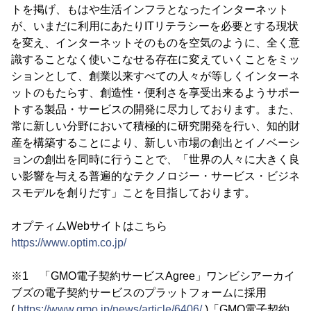
トを掲げ、もはや生活インフラとなったインターネット
が、いまだに利用にあたりITリテラシーを必要とする現状
を変え、インターネットそのものを空気のように、全く意
識することなく使いこなせる存在に変えていくことをミッ
ションとして、創業以来すべての人々が等しくインターネ
ットのもたらす、創造性・便利さを享受出来るようサポー
トする製品・サービスの開発に尽力しております。また、
常に新しい分野において積極的に研究開発を行い、知的財
産を構築することにより、新しい市場の創出とイノベーシ
ョンの創出を同時に行うことで、「世界の人々に大きく良
い影響を与える普遍的なテクノロジー・サービス・ビジネ
スモデルを創りだす」ことを目指しております。
オプティムWebサイトはこちら
https://www.optim.co.jp/
※1 「GMO電子契約サービスAgree」ワンビシアーカイ
ブズの電子契約サービスのプラットフォームに採用
(
https://www.gmo.jp/news/article/6406/
)「GMO電子契約