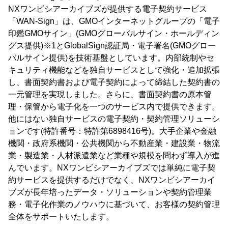
NXワンビシアーカイブズが提供する電子契約サービス
「WAN-Sign」は、GMOインターネットグループの「電子
印鑑GMOサイン」(GMOグローバルサイン・ホールディン
グス提供)※1とGlobalSign認証局・電子署名(GMOグロー
バルサイン提供)を技術基盤としています。内部統制やセ
キュリティ機能などを独自サービスとして強化・追加拡張
し、書面契約書および電子契約によって締結した契約書の
一元管理を実現しました。さらに、書面契約書の原本管
理・保管から電子化を一つのサービス内で提供できます。
他にはない独自サービスの電子契約・契約管理ソリューシ
ョンです(特許番号：特許第6898416号)。大手企業や金融
機関・政府系機関・公共機関から不動産業・建設業・物流
業・製造業・人材派遣業など業種や規模を問わず導入が進
んでいます。NXワンビシアーカイブズでは単純に電子契
約サービスを提供するだけでなく、NXワンビシアーカイ
ブズが長年培ったデータ・ソリューションや契約管理業
務・電子化作業のノウハウに基づいて、お客様の契約管理
全体をサポートいたします。