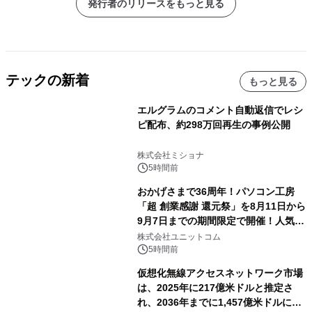
発行者のリリースをもっと見る
テックの新着
もっと見る
エルグラムのコメント自動返信でレシ
ピ配布、約298万回再生の事例公開
株式会社ミショナ
5時間前
おかげさまで36周年！パソコン工房
「超 創業感謝 還元祭」を8月11日から
9月7日までの期間限定で開催！人気の
ゲーミングPCや高性能ノートPCなど
株式会社ユニットコム
対象iiyama PCのご購入で最大3万円分
5時間前
相当を還元
仮想化無線アクセスネットワーク市場
は、2025年に217億米ドルと推定さ
れ、2036年までに1,457億米ドルに達