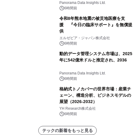
すると予測されており、予測期間
Panorama Data Insights Ltd.
（2026年～2036年）
6時間前
令和8年熊本地震の被災地医療を支
援 『今日の臨床サポート』を無償提
供
エルゼビア・ジャパン株式会社
6時間前
動的データ管理システム市場は、2025
年に542億米ドルと推定され、2036
Panorama Data Insights Ltd.
6時間前
格納式トノカバーの世界市場：産業チ
ェーン、構造分析、ビジネスモデルの
展望（2026-2032）
YH Research株式会社
6時間前
テックの新着をもっと見る