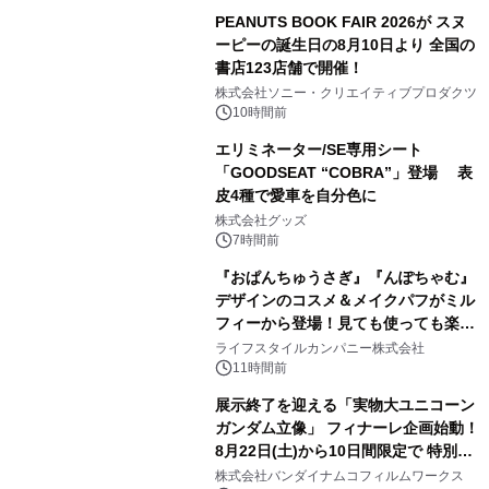
PEANUTS BOOK FAIR 2026が スヌ
ーピーの誕生日の8月10日より 全国の
書店123店舗で開催！
1
株式会社ソニー・クリエイティブプロダクツ
10時間前
エリミネーター/SE専用シート
「GOODSEAT “COBRA”」登場 表
皮4種で愛車を自分色に
2
株式会社グッズ
7時間前
『おぱんちゅうさぎ』『んぽちゃむ』
デザインのコスメ＆メイクパフがミル
フィーから登場！見ても使っても楽し
3
い、ポップでキュートなコレクショ
ライフスタイルカンパニー株式会社
ン。
11時間前
展示終了を迎える「実物大ユニコーン
ガンダム立像」 フィナーレ企画始動！
8月22日(土)から10日間限定で 特別映
4
像『UNICORN GUNDAM Statue ―
株式会社バンダイナムコフィルムワークス