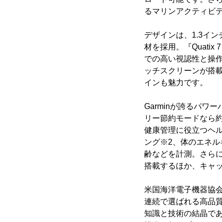
るマリンアクティビ
デザインは、1.3イ
材を採用。『Quatix
での高い視認性と操
ッチスクリーンが搭
インも魅力です。
Garminが誇るパ
リー節約モードなら約
健康管理に役立つヘ
ング※2、体のエネルギ
齢などを計測。さら
搭載するほか、キャッ
米国海洋電子機器協会(NME
連続で選ばれる高品質
知識と技術の結晶であ