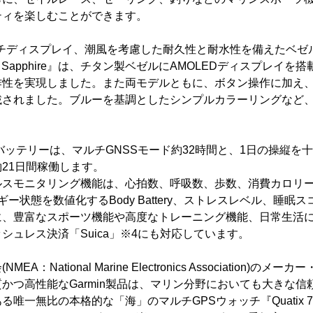
ティを楽しむことができます。
ンチディスプレイ、潮風を考慮した耐久性と耐水性を備えたベゼ
 7 Sapphire』は、チタン製ベゼルにAMOLEDディスプレイ
作性を実現しました。また両モデルともに、ボタン操作に加え
載されました。ブルーを基調としたシンプルカラーリングなど
ワーバッテリーは、マルチGNSSモード約32時間と、1日の操縦を
21日間稼働します。
ルスモニタリング機能は、心拍数、呼吸数、歩数、消費カロリ
ー状態を数値化するBody Battery、ストレスレベル、睡眠
に、豊富なスポーツ機能や高度なトレーニング機能、日常生活に
シュレス決済「Suica」※4にも対応しています。
A：National Marine Electronics Association)
かつ高性能なGarmin製品は、マリン分野においても大きな信
る唯一無比の本格的な「海」のマルチGPSウォッチ『Quatix 