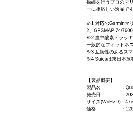
操縦を行うプロのマ
ーに相応しい逸品で
※1 対応のGarminマリン製品：
2、GPSMAP 74/760
※2 血中酸素トラッ
一般的なフィットネ
※3 互換性のあるス
※4 Suicaは東日
【製品概要】
製品名 ：Quatix 
発売日 ：2022年
サイズ(W×H×D)：47×4
価格 ：120,000円