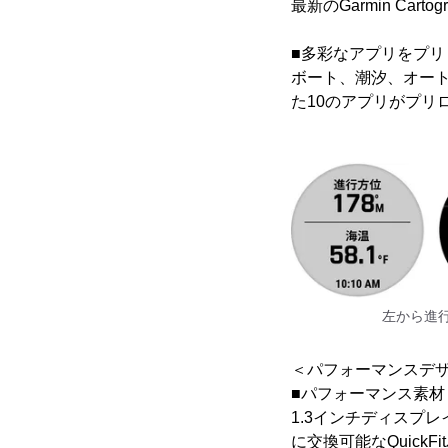
最新のGarmin Ca
■多彩なアプリをプリ
ボート、潮汐、オートパ
た10のアプリがプリ
左から進行方
＜パフォーマンスデ
■パフォーマンス素材
1.3インチディスプ
に交換可能なQuic