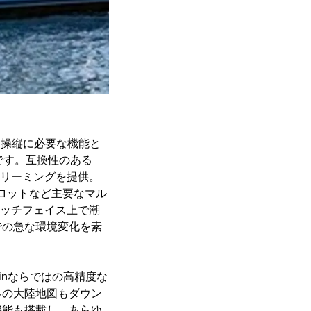
、船舶操縦に必要な機能と
です。互換性のある
トリーミングを提供。
イロットなど主要なマル
ォッチフェイス上で潮
での急な環境変化を素
rminならではの高精度な
界の大陸地図もダウン
機能も搭載し、あらゆ