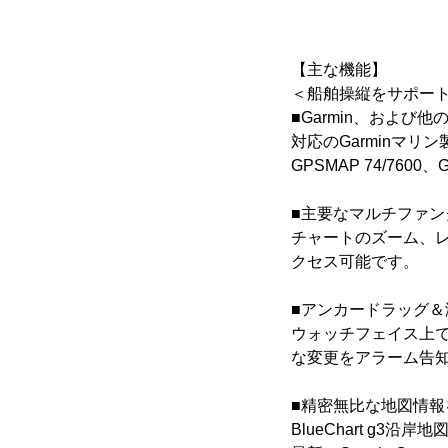
【主な機能】
＜船舶操縦をサポー
■Garmin、およ
対応のGarminマリン製品：GPS
GPSMAP 74/7600、
■主要なマルチファン
チャートのズーム、レ
クセス可能です。
■アンカードラッグ＆
ウォッチフェイス上
な変更をアラーム告
■精密無比な地図情報
BlueChart g