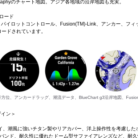
rtographyのチャート地図。アジア各地域の沿岸地図も充実。
ロード
イロットコントロール、Fusion(TM)-Link、アンカー、フ
ロードされています。
位、アンカードラッグ、潮流データ、BlueChart g3沿岸地図、Fusion(T
ザイン＞
レイ、潮風に強いチタン製やリアカバー、洋上操作性を考慮した
kFitバンド、耐久性に優れたドーム型サファイアレンズなど、耐