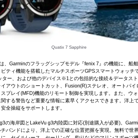
Quatix 7 Sapphire
ーズは、Garminのフラッグシップモデル『fenix 7』の機能に
ィビティ機能を搭載したマルチスポーツGPSスマートウォッチ
プロッター、および他のデバイス※1との包括的な接続＆データス
イアウトのショートカット、Fusion(R)ステレオ、オートパ
スプレイ(MFD)機能のリモート制御を実現します。また、ウ
に関する警告など重要な情報に素早くアクセスできます。洋上
、安全操縦をサポートします。
rt g3の海岸図とLakeVu g3内陸図に対応(別途購入が必要)。Ga
マルチバンドにより、洋上での正確な位置把握を実現。無料で世
らに、セイルレース、セーリング、釣りなどのマリンスポーツ