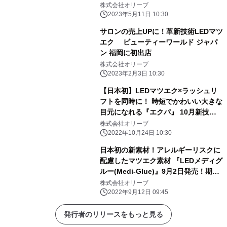
イトでの 「ビューティーワールド ジ
株式会社オリーブ
ャパン 東京」に出展
2023年5月11日 10:30
サロンの売上UPに！革新技術LEDマツ
エク ビューティーワールド ジャパ
ン 福岡に初出店
株式会社オリーブ
2023年2月3日 10:30
【日本初】LEDマツエク×ラッシュリ
フトを同時に！ 時短でかわいい大きな
目元になれる『エクパ』 10月新技術
提供スタート
株式会社オリーブ
2022年10月24日 10:30
日本初の新素材！アレルギーリスクに
配慮したマツエク素材 『LEDメディグ
ルー(Medi-Glue)』9月2日発売！期間
限定“半額”
株式会社オリーブ
2022年9月12日 09:45
発行者のリリースをもっと見る