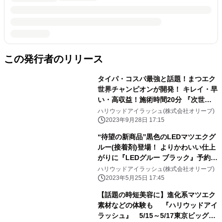
この発行者のリリース
タイパ・コスパ最強と話題！まつエク
世界チャンピオンが開発！ キレイ・早
い・高収益！施術時間20分 『次世代
ボリュームまつエクサロン』FC募集開
ハリウッドアイラッシュ(株式会社オリーブ)
始
2023年9月28日 17:15
“待望の新商品”黒色のLEDマツエクグ
ルー(接着剤)登場！ よりかわいい仕上
がりに『LEDグルー ブラック』予約受
付開始
ハリウッドアイラッシュ(株式会社オリーブ)
2023年5月25日 17:45
【話題の時短美容に】進化系マツエク
素材などの体験も 『ハリウッドアイ
ラッシュ』 5/15～5/17東京ビッグサ