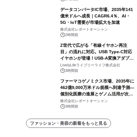
データコンバータIC市場、2035年141
億米ドルへ成長｜CAGR6.4％、AI・
5G・IoT需要が市場拡大を加速
株式会社レポートオーシャン
2時間前
Z世代で広がる「有線イヤホン再注
目」の流れに対応。USB Type-C対応
イヤホンが登場！USB-A変換アダプタ
ー付きでスマホからパソコンまで幅広
LivelyLifeライブリーライフ株式会社
く活用可能
3時間前
ファーマコゲノミクス市場、2035年に
462億9,000万米ドル規模へ到達予測―
個別化医療の進展とゲノム活用が次世
代ヘルスケア投資を加速
株式会社レポートオーシャン
3時間前
ファッション・美容の新着をもっと見る