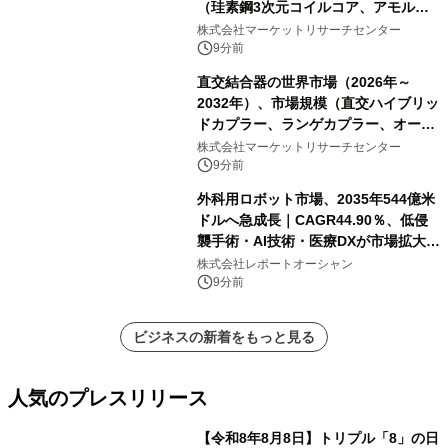
（珪素鋼3次元コイルコア、アモルフ
ァス合金3次元コイルコア）・分析レ
株式会社マーケットリサーチセンター
ポートを発表
9分前
直交結合器の世界市場（2026年～
2032年）、市場規模（直交ハイブリッ
ドカプラー、ランゲカプラー、オーバ
ーレイカプラー、その他）・分析レポ
株式会社マーケットリサーチセンター
ートを発表
9分前
外科用ロボット市場、2035年544億米
ドルへ急成長｜CAGR44.90％、低侵
襲手術・AI技術・医療DXが市場拡大を
牽引
株式会社レポートオーシャン
9分前
ビジネスの新着をもっと見る
人気のプレスリリース
【令和8年8月8日】トリプル「8」の日