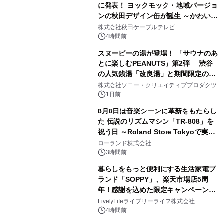
に発表！ ヨックモック・地域バージョ
ンの秋田デザイン缶が誕生 ～かわいい
1
秋田犬の子犬と秋田の四季と名所を巡
株式会社秋田ケーブルテレビ
るパッケージ～ 9月1日(火)秋田県内で
4時間前
販売開始
スヌーピーの湯が登場！ 「サウナのあ
とに楽しむPEANUTS」第2弾 渋谷
の人気銭湯「改良湯」と期間限定のコ
2
ラボレーション サウナイキタイコラ
株式会社ソニー・クリエイティブプロダクツ
ボグッズも発売決定！
1日前
8月8日は音楽シーンに革新をもたらし
た 伝説のリズムマシン「TR-808」を
祝う日 ～Roland Store Tokyoで実機
3
を展示しての 記念キャンペーンを開
ローランド株式会社
催 英国ラジオ「NTS」の 特別プログ
3時間前
ラムや、「TR-808」を愛する伝説的
暮らしをもっと便利にする生活家電ブ
アーティストを フィーチャーしたアニ
ランド「SOPPY」、楽天市場店5周
メーションを公開～
年！感謝を込めた限定キャンペーンを
4
8月10日より開催
LivelyLifeライブリーライフ株式会社
4時間前