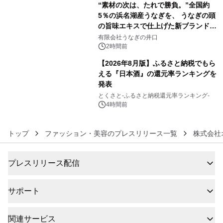
“素材の次は、たれで勝負。”全国約
5％の浜名湖産うなぎを、 うなぎの頭
の旨味エキスで仕上げた新ブランド
5
「井口の誉」誕生
有限会社うなぎの井口
2時間前
【2026年8月版】ふるさと納税でもら
える『日本酒』の還元率ランキングを
発表
6
とくさと-ふるさと納税還元率ランキング-
4時間前
トップ
ファッション・美容のプレスリリース一覧
株式会社
プレスリリース配信
サポート
関連サービス