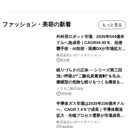
ファッション・美容の新着
もっと見る
外科用ロボット市場、2035年544億米
ドルへ急成長｜CAGR44.90％、低侵
襲手術・AI技術・医療DXが市場拡大を
牽引
株式会社レポートオーシャン
9分前
眠りづらさの正体──シリーズ第三回
浅い呼吸が"二酸化炭素過剰"を生み、
爆睡型の危険な眠りをつくる構造を解
説
トラタニ株式会社
39分前
半導体ガス市場は2035年236億米ドル
へ、CAGR 7.4％で成長｜半導体製造
拡大・先端プロセス需要が市場成長を
加速
株式会社レポートオーシャン
2時間前