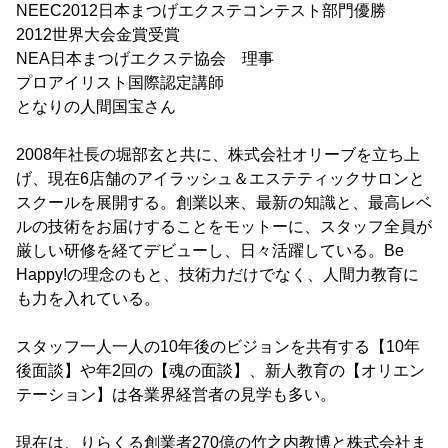
NEEC2012日本まつげエクステコンテスト部門優勝
2012世界大会金賞受賞
NEA日本まつげエクステ協会 理事
プロアイリスト国際認定講師
となりの人間国宝さん
2008年社長の堀部玄と共に、株式会社オリーブを立ち上
げ、現在6店舗のアイラッシュ＆エステティックサロンと
スクールを展開する。創業以来、最新の知識と、最高レベ
ルの技術をお届けすることをモットーに、スタッフ全員が
厳しい研修を経てデビューし、日々活躍している。Be
Happy!の理念のもと、技術力だけでなく、人間力教育に
も力を入れている。
スタッフ一人一人の10年後のビジョンを共有する【10年
後面談】や年2回の【魂の面談】、新人教育の【オリエン
テーション】は各業界経営者の見学も多い。
現在は、りらくる創業者270億の竹之内教博と株式会社ま