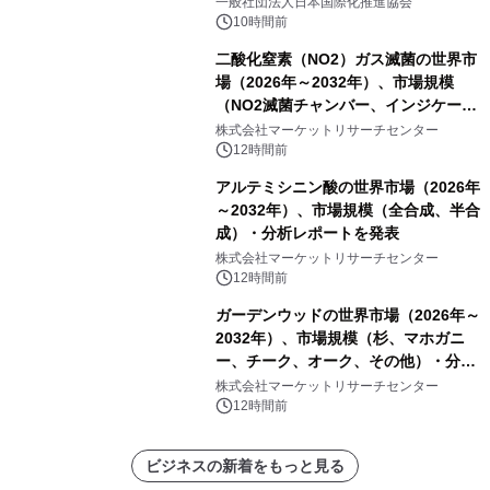
一般社団法人日本国際化推進協会
10時間前
二酸化窒素（NO2）ガス滅菌の世界市
場（2026年～2032年）、市場規模
（NO2滅菌チャンバー、インジケータ
ーおよびモニタリングシステム、その
株式会社マーケットリサーチセンター
他）・分析レポートを発表
12時間前
アルテミシニン酸の世界市場（2026年
～2032年）、市場規模（全合成、半合
成）・分析レポートを発表
株式会社マーケットリサーチセンター
12時間前
ガーデンウッドの世界市場（2026年～
2032年）、市場規模（杉、マホガニ
ー、チーク、オーク、その他）・分析
レポートを発表
株式会社マーケットリサーチセンター
12時間前
ビジネスの新着をもっと見る