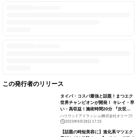
この発行者のリリース
タイパ・コスパ最強と話題！まつエク
世界チャンピオンが開発！ キレイ・早
い・高収益！施術時間20分 『次世代
ボリュームまつエクサロン』FC募集開
ハリウッドアイラッシュ(株式会社オリーブ)
始
2023年9月28日 17:15
【話題の時短美容に】進化系マツエク