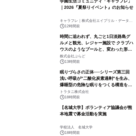
学園生活コミュニティ「キャラフレ」
｜2026『夏祭りイベント』のお知らせ
キャラフレ｜株式会社エイプリル・データ・
デザインズ
12時間前
時間に追われず、丸ごと1日淡路島グ
ルメと観光、レジャー施設で クラブハ
ウスのようなプールと、変わった形の
サウナも 「THE BOXY AWAJI」のお
株式会社ぷらど
得な素泊まり連泊プランで
13時間前
眠りづらさの正体──シリーズ第三回
浅い呼吸が"二酸化炭素過剰"を生み、
爆睡型の危険な眠りをつくる構造を解
説
トラタニ株式会社
18時間前
【名城大学】ボランティア協議会が熊
本地震で募金活動を実施
学校法人 名城大学
18時間前