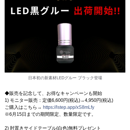
日本初の新素材LEDグルー ブラック登場
◆販売を記念して、お得なキャンペーンも開始
1) モニター販売：定価6,600円(税込)→4,950円(税込)
ご購入はこちら→
https://lstep.app/xS8mLfy
※6月15日までの期間限定、数量限定です。
2) 肘置きサイドテーブル(白色)無料プレゼント