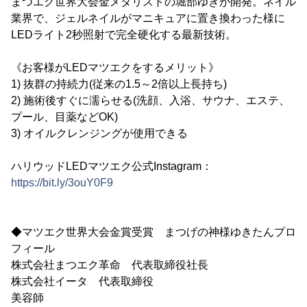
まつエク世界大会金メダリストの堀部ゆきが開発。ネイル
業界で、ジェルネイルがマニキュアに置き換わった様に
LEDライト2秒照射で完全硬化する最新技術。
《お客様がLEDマツエクをするメリット》
1) 抜群の持続力(従来の1.5～2倍以上長持ち)
2) 施術後すぐに濡らせる(洗顔、入浴、サウナ、エステ、
プール、目薬などOK)
3) オイルクレンジングが使用できる
ハリウッドLEDマツエク公式Instagram：
https://bit.ly/3ouY0F9
◆マツエク世界大会金賞受賞 まつげの神様ゆきたんプロ
フィール
株式会社まつエク革命 代表取締役社長
株式会社イータ 代表取締役
美容師