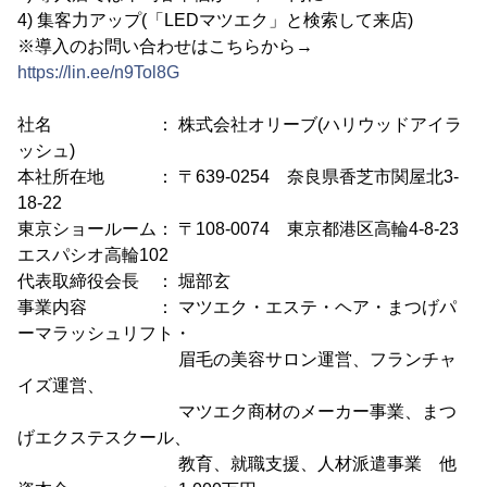
4) 集客力アップ(「LEDマツエク」と検索して来店)
※導入のお問い合わせはこちらから→
https://lin.ee/n9Tol8G
社名 ： 株式会社オリーブ(ハリウッドアイラ
ッシュ)
本社所在地 ： 〒639-0254 奈良県香芝市関屋北3-
18-22
東京ショールーム： 〒108-0074 東京都港区高輪4-8-23
エスパシオ高輪102
代表取締役会長 ： 堀部玄
事業内容 ： マツエク・エステ・ヘア・まつげパ
ーマラッシュリフト・
眉毛の美容サロン運営、フランチャ
イズ運営、
マツエク商材のメーカー事業、まつ
げエクステスクール、
教育、就職支援、人材派遣事業 他