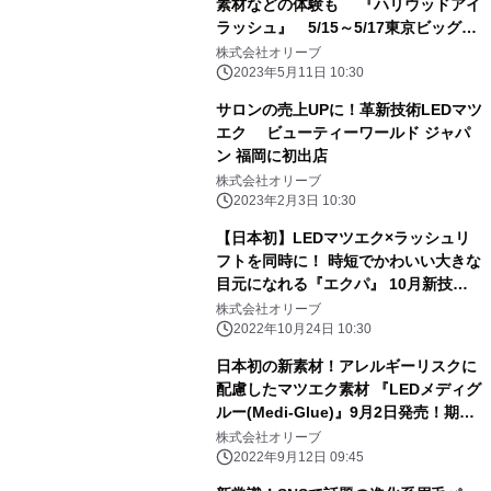
素材などの体験も 『ハリウッドアイ
ラッシュ』 5/15～5/17東京ビッグサ
イトでの 「ビューティーワールド ジ
株式会社オリーブ
ャパン 東京」に出展
2023年5月11日 10:30
サロンの売上UPに！革新技術LEDマツ
エク ビューティーワールド ジャパ
ン 福岡に初出店
株式会社オリーブ
2023年2月3日 10:30
【日本初】LEDマツエク×ラッシュリ
フトを同時に！ 時短でかわいい大きな
目元になれる『エクパ』 10月新技術
提供スタート
株式会社オリーブ
2022年10月24日 10:30
日本初の新素材！アレルギーリスクに
配慮したマツエク素材 『LEDメディグ
ルー(Medi-Glue)』9月2日発売！期間
限定“半額”
株式会社オリーブ
2022年9月12日 09:45