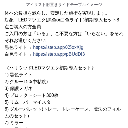
アイリスト肘置きサイドテーブルイメージ
体への負担を減らし、安定した施術を実現します。
対象：LEDマツエク(黒色or白色ライト)初期導入セット8
点ご購入の方全員
ご入用の方は「いる」、ご不要な方は「いらない」をそれ
ぞれお選びください！
黒色ライト→
https://lstep.app/X5oxXjg
白色ライト→
https://lstep.app/pBUdDl3
《ハリウッドLEDマツエク初期導入セット》
1) 黒色ライト
2) グルー150(中粘度)
3) 保護メガネ
4) プロテクトシート300枚
5) リムーバーマイスター
6) グルーパレット(トレー、トレーケース、魔法のフィル
ムのセット)
7) ミラー