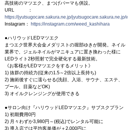
高技術のマツエク、まつげパーマも併設。
URL ：
https://jyutsugocare.sakura.ne.jp/jyutsugocare.sakura.ne.jp/w
Instagram：
https://instagram.com/weed_kashihara
●ハリウッドLEDマツエク
まつエク世界大会金メダリストの堀部ゆきが開発。ネイル
業界で、ジェルネイルがマニキュアに置き換わった様に
LEDライト2秒照射で完全硬化する最新技術。
《お客様がLEDマツエクをするメリット》
1) 抜群の持続力(従来の1.5～2倍以上長持ち)
2) 施術後すぐに濡らせる(洗顔、入浴、サウナ、エステ、
プール、目薬などOK)
3) オイルクレンジングが使用できる
●サロン向け『ハリウッドLEDマツエク』サブスクプラン
1) 初期費用0円
2) 月々わずか3,980円～(税込)でレンタル可能に
3) 導入店では平均客単価が＋2,000円に