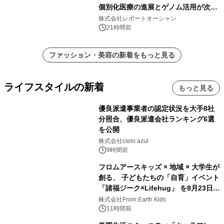
個別化医療の進展とゲノム活用が次世
代ヘルスケア投資を加速
株式会社レポートオーシャン
21時間前
ファッション・美容の新着をもっと見る
ライフスタイルの新着
もっと見る
優良派遣事業者の認定状況を大手8社
分照合、優良派遣会社ランキング6選
を公開
株式会社cielo azul
9時間前
フロムアースキッズ × 地域 × 大学生が
創る、 子どもたちの「自育」イベント
「諸福ジーク×Lifehug」 を8月23日
(日)開催
株式会社From Earth Kids
11時間前