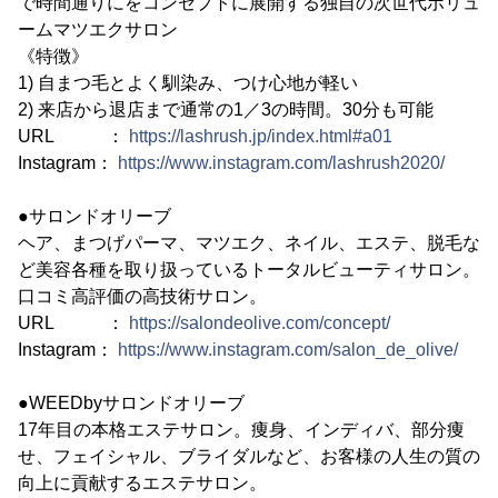
で時間通りにをコンセプトに展開する独自の次世代ボリュ
ームマツエクサロン
《特徴》
1) 自まつ毛とよく馴染み、つけ心地が軽い
2) 来店から退店まで通常の1／3の時間。30分も可能
URL ：
https://lashrush.jp/index.html#a01
Instagram：
https://www.instagram.com/lashrush2020/
●サロンドオリーブ
ヘア、まつげパーマ、マツエク、ネイル、エステ、脱毛な
ど美容各種を取り扱っているトータルビューティサロン。
口コミ高評価の高技術サロン。
URL ：
https://salondeolive.com/concept/
Instagram：
https://www.instagram.com/salon_de_olive/
●WEEDbyサロンドオリーブ
17年目の本格エステサロン。痩身、インディバ、部分痩
せ、フェイシャル、ブライダルなど、お客様の人生の質の
向上に貢献するエステサロン。