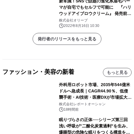
新常識！SNSで話題の進化系眉毛パー
マが自宅でもセルフで可能に 『ハリ
ウッドアイブロウクリーム』 発売前の
先行無料体験会を開催決定
株式会社オリーブ
2022年8月16日 10:30
発行者のリリースをもっと見る
ファッション・美容の新着
もっと見る
外科用ロボット市場、2035年544億米
ドルへ急成長｜CAGR44.90％、低侵
襲手術・AI技術・医療DXが市場拡大を
牽引
株式会社レポートオーシャン
18時間前
眠りづらさの正体──シリーズ第三回
浅い呼吸が"二酸化炭素過剰"を生み、
爆睡型の危険な眠りをつくる構造を解