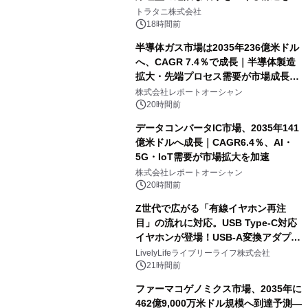
説
トラタニ株式会社
18時間前
半導体ガス市場は2035年236億米ドル
へ、CAGR 7.4％で成長｜半導体製造
拡大・先端プロセス需要が市場成長を
加速
株式会社レポートオーシャン
20時間前
データコンバータIC市場、2035年141
億米ドルへ成長｜CAGR6.4％、AI・
5G・IoT需要が市場拡大を加速
株式会社レポートオーシャン
20時間前
Z世代で広がる「有線イヤホン再注
目」の流れに対応。USB Type-C対応
イヤホンが登場！USB-A変換アダプタ
ー付きでスマホからパソコンまで幅広
LivelyLifeライブリーライフ株式会社
く活用可能
21時間前
ファーマコゲノミクス市場、2035年に
462億9,000万米ドル規模へ到達予測―