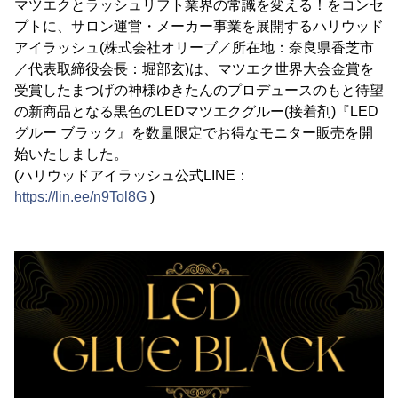
マツエクとラッシュリフト業界の常識を変える！をコンセ
プトに、サロン運営・メーカー事業を展開するハリウッド
アイラッシュ(株式会社オリーブ／所在地：奈良県香芝市
／代表取締役会長：堀部玄)は、マツエク世界大会金賞を
受賞したまつげの神様ゆきたんのプロデュースのもと待望
の新商品となる黒色のLEDマツエクグルー(接着剤)『LED
グルー ブラック』を数量限定でお得なモニター販売を開
始いたしました。
(ハリウッドアイラッシュ公式LINE：
https://lin.ee/n9Tol8G
)