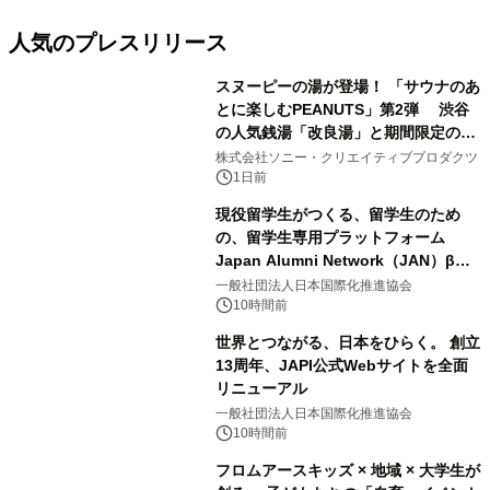
人気のプレスリリース
スヌーピーの湯が登場！ 「サウナのあ
とに楽しむPEANUTS」第2弾 渋谷
の人気銭湯「改良湯」と期間限定のコ
1
ラボレーション サウナイキタイコラ
株式会社ソニー・クリエイティブプロダクツ
ボグッズも発売決定！
1日前
現役留学生がつくる、留学生のため
の、留学生専用プラットフォーム
Japan Alumni Network（JAN）β版
2
をリリース
一般社団法人日本国際化推進協会
10時間前
世界とつながる、日本をひらく。 創立
13周年、JAPI公式Webサイトを全面
リニューアル
3
一般社団法人日本国際化推進協会
10時間前
フロムアースキッズ × 地域 × 大学生が