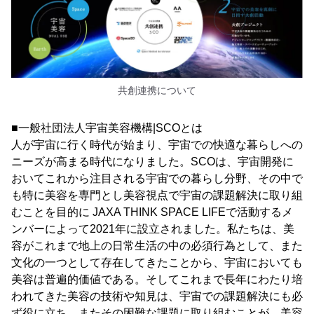
共創連携について
■一般社団法人宇宙美容機構|SCOとは
人が宇宙に行く時代が始まり、宇宙での快適な暮らしへの
ニーズが高まる時代になりました。SCOは、宇宙開発に
おいてこれから注目される宇宙での暮らし分野、その中で
も特に美容を専門とし美容視点で宇宙の課題解決に取り組
むことを目的に JAXA THINK SPACE LIFEで活動するメ
ンバーによって2021年に設立されました。私たちは、美
容がこれまで地上の日常生活の中の必須行為として、また
文化の一つとして存在してきたことから、宇宙においても
美容は普遍的価値である。そしてこれまで長年にわたり培
われてきた美容の技術や知見は、宇宙での課題解決にも必
ず役に立ち、またその困難な課題に取り組むことが、美容