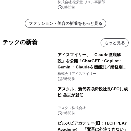
8月6日発売
株式会社 松栄堂 リスン事業部
6時間前
ファッション・美容の新着をもっと見る
テックの新着
もっと見る
アイスマイリー、「Claude徹底解
説」を公開！ChatGPT・Copilot・
Gemini・Claudeを機能別／業務別に
比較―自社に合う生成AIの選び方がわ
株式会社アイスマイリー
かる実践ガイド
3時間前
アスクル、新代表取締役社長CEOに成
松 岳志が就任
アスクル株式会社
3時間前
ビルスピアカデミー(旧：TECH PLAY
Academy) 「変革は外注できない」