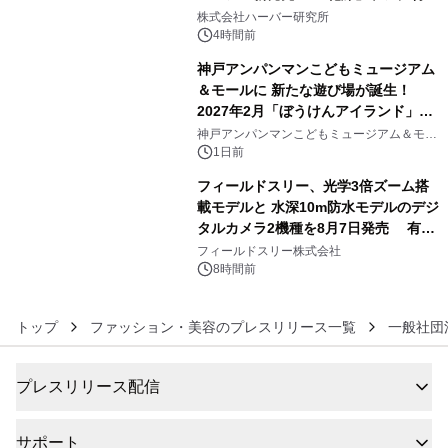
4
し、ライン使いで潤いに満ちた肌へ
株式会社ハーバー研究所
4時間前
神戸アンパンマンこどもミュージアム
＆モールに 新たな遊び場が誕生！
2027年2月「ぼうけんアイランド」が
5
オープン
神戸アンパンマンこどもミュージアム＆モー
ル
1日前
フィールドスリー、光学3倍ズーム搭
載モデルと 水深10m防水モデルのデジ
タルカメラ2機種を8月7日発売 有効
6
約1300万画素、用途別に選べるコンデ
フィールドスリー株式会社
ジ新登場
8時間前
トップ
ファッション・美容のプレスリリース一覧
一般社団
プレスリリース配信
サポート