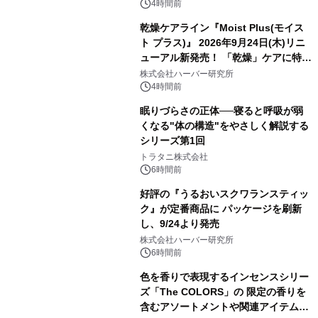
4時間前
乾燥ケアライン『Moist Plus(モイス
ト プラス)』 2026年9月24日(木)リニ
ューアル新発売！ 「乾燥」ケアに特化
し、ライン使いで潤いに満ちた肌へ
株式会社ハーバー研究所
4時間前
眠りづらさの正体──寝ると呼吸が弱
くなる"体の構造"をやさしく解説する
シリーズ第1回
トラタニ株式会社
6時間前
好評の『うるおいスクワランスティッ
ク』が定番商品に パッケージを刷新
し、9/24より発売
株式会社ハーバー研究所
6時間前
色を香りで表現するインセンスシリー
ズ「The COLORS」の 限定の香りを
含むアソートメントや関連アイテムを