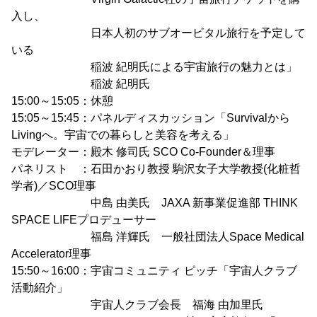
入し、
日本人初のサブオービタル旅行を予定して
いる
稲波 紀明氏による宇宙旅行の魅力とは」
稲波 紀明氏
15:00～15:05：休憩
15:05～15:45：パネルディスカッション「Survivalから
Livingへ。宇宙での暮らしと美容を考える」
モデレーター：殿木 修司氏 SCO Co-Founder＆理事
パネリスト ：石田かおり教授 駒沢女子大学教授(化粧哲
学者)／SCO理事
中島 由美氏 JAXA 新事業促進部 THINK
SPACE LIFEプロデューサー
福島 洋輝氏 一般社団法人Space Medical
Accelerator理事
15:50～16:00：宇宙コミュニティ ピッチ「宇宙人クラブ
活動紹介」
宇宙人クラブ会長 福海 由加里氏