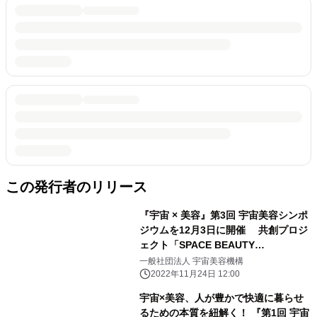
この発行者のリリース
『宇宙 × 美容』第3回 宇宙美容シンポ
ジウムを12月3日に開催 共創プロジ
ェクト「SPACE BEAUTY
COMMUNITY」もスタート
一般社団法人 宇宙美容機構
2022年11月24日 12:00
宇宙×美容、人が豊かで快適に暮らせ
るための本質を紐解く！ 『第1回 宇宙