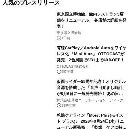
人気のプレスリリース
東京国立博物館、館内レストラン3店
舗をリニューアル 各店舗の詳細を発
表！
1
東京国立博物館
1日前
有線CarPlay／Android Autoをワイヤ
レス化 「Mini Aura」 OTTOCASTが
発売、2色展開で8/31まで40％OFF！
2
OTTOCAST株式会社
9時間前
仮面ライダー55周年記念！オリジナル
音源を搭載した 「音声目覚まし時計」
が8月6日に一般発売開始！ あの日の
3
大興奮が今甦る
株式会社 秀建コーポレーション ディレクト
アートギャラリー
11時間前
乾燥ケアライン『Moist Plus(モイス
ト プラス)』 2026年9月24日(木)リニ
ューアル新発売！ 「乾燥」ケアに特化