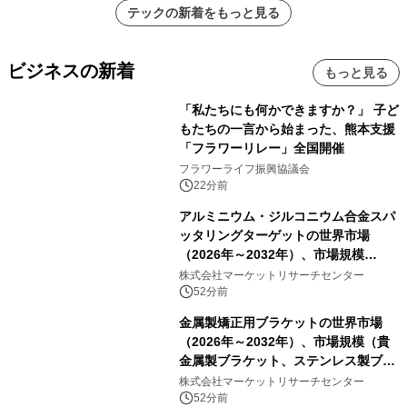
テックの新着をもっと見る
ビジネスの新着
もっと見る
「私たちにも何かできますか？」 子ど
もたちの一言から始まった、熊本支援
「フラワーリレー」全国開催
フラワーライフ振興協議会
22分前
アルミニウム・ジルコニウム合金スパ
ッタリングターゲットの世界市場
（2026年～2032年）、市場規模
（0.995、0.999、その他）・分析レポ
株式会社マーケットリサーチセンター
ートを発表
52分前
金属製矯正用ブラケットの世界市場
（2026年～2032年）、市場規模（貴
金属製ブラケット、ステンレス製ブラ
ケット、純チタン製ブラケット）・分
株式会社マーケットリサーチセンター
析レポートを発表
52分前