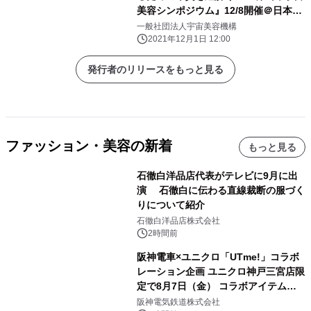
美容シンポジウム』12/8開催＠日本橋
三井タワー
一般社団法人宇宙美容機構
2021年12月1日 12:00
発行者のリリースをもっと見る
ファッション・美容の新着
もっと見る
石徹白洋品店代表がテレビに9月に出
演 石徹白に伝わる直線裁断の服づく
りについて紹介
石徹白洋品店株式会社
2時間前
阪神電車×ユニクロ「UTme!」コラボ
レーション企画 ユニクロ神戸三宮店限
定で8月7日（金） コラボアイテムが
発売決定！
阪神電気鉄道株式会社