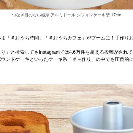
つなぎ目のない極厚 アルミトール シフォンケーキ型 17cm
いま「＃おうち時間」「＃おうちカフェ」がブームに！手作り
」と検索してもInstagramでは4.6万件を超える投稿がさ
パウンドケーキといったケーキ系「＃～作り」の中でも圧倒的