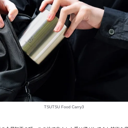
TSUTSU Food Carry3
は