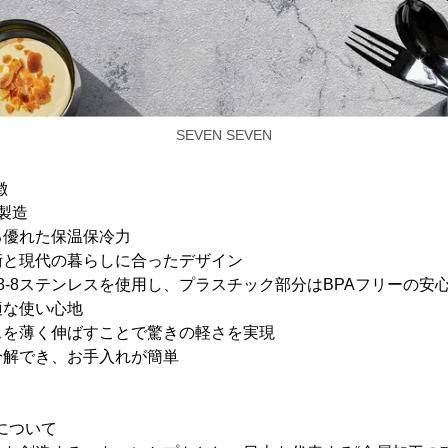
SEVEN SEVEN
徴
貫製造
る優れた保温保冷力
術と現代の暮らしに合ったデザイン
8-8ステンレスを使用し、プラスチック部分はBPAフリーの安
適な使い心地
スを薄く伸ばすことで驚きの軽さを実現
分解でき、お手入れが簡単
)について