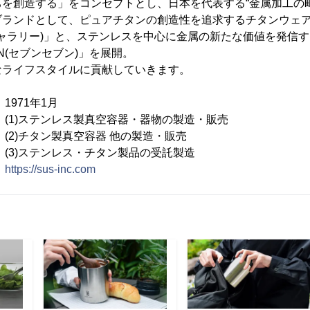
を創造する」をコンセプトとし、日本を代表する“金属加工の
ブランドとして、ピュアチタンの創造性を追求するチタンウェ
(サスギャラリー)」と、ステンレスを中心に金属の新たな価値を発
EN(セブンセブン)」を展開。
なライフスタイルに貢献していきます。
71年1月
)ステンレス製真空容器・器物の製造・販売
製真空容器 他の製造・販売
レス・チタン製品の受託製造
：
https://sus-inc.com