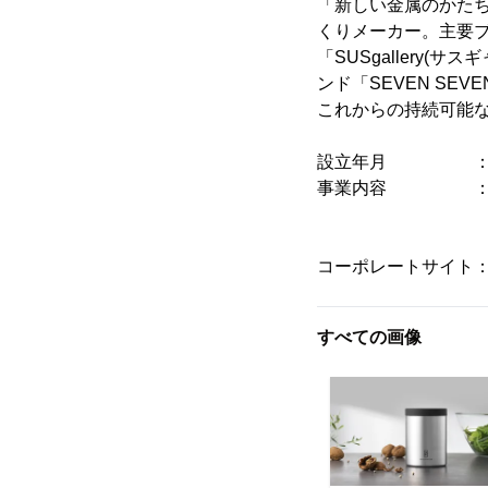
「新しい金属のかたち
くりメーカー。主要
「SUSgallery
ンド「SEVEN SEV
これからの持続可能
設立年月 ： 19
事業内容 ： (1
(2)チタン
(3)ステン
コーポレートサイト
すべての画像