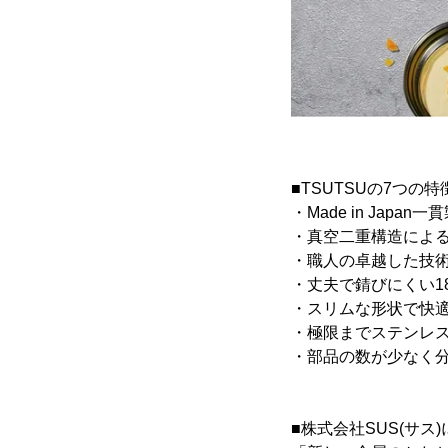
■TSUTSUの7つの特
・Made in Japan一
・真空二重構造によ
・職人の卓越した技
・丈夫で錆びにくい1
・スリムな形状で快
・極限までステンレ
・部品の数が少なく
■株式会社SUS(サス