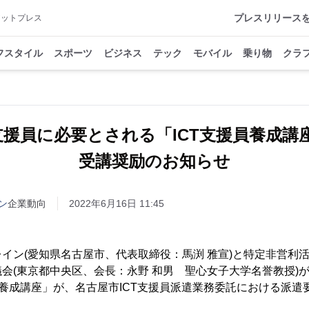
プレスリリース
アットプレス
フスタイル
スポーツ
ビジネス
テック
モバイル
乗り物
クラ
T支援員に必要とされる「ICT支援員養成講
受講奨励のお知らせ
ン
企業動向
2022年6月16日 11:45
イン(愛知県名古屋市、代表取締役：馬渕 雅宣)と特定非営利
会(東京都中央区、会長：永野 和男 聖心女子大学名誉教授)が
員養成講座」が、名古屋市ICT支援員派遣業務委託における派遣