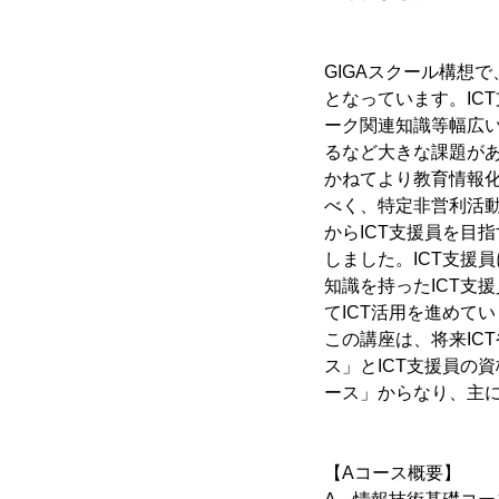
GIGAスクール構想
となっています。IC
ーク関連知識等幅広
るなど大きな課題が
かねてより教育情報
べく、特定非営利活動
からICT支援員を目
しました。ICT支援
知識を持ったICT支
てICT活用を進めて
この講座は、将来IC
ス」とICT支援員の
ース」からなり、主に
【Aコース概要】