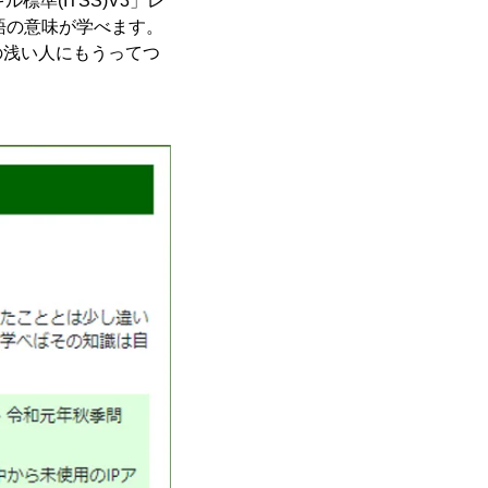
標準(ITSS)V3」レ
語の意味が学べます。
の浅い人にもうってつ