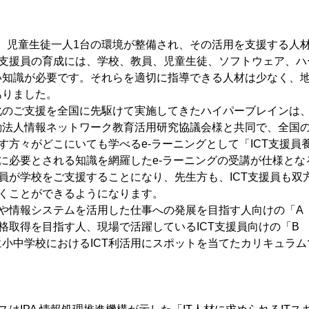
で、児童生徒一人1台の環境が整備され、その活用を支援する人
T支援員の育成には、学校、教員、児童生徒、ソフトウェア、
い知識が必要です。それらを適切に指導できる人材は少なく、
ありました。
化のご支援を全国に先駆けて実施してきたハイパーブレインは
法人情報ネットワーク教育活用研究協議会様と共同で、全国の
指す方々がどこにいても学べるe-ラーニングとして「ICT支援
員に必要とされる知識を網羅したe-ラーニングの受講が仕様と
援員が学校をご支援することになり、先生方も、ICT支援員も双
いくことができるようになります。
Tや情報システムを活用した仕事への発展を目指す人向けの「A
資格取得を目指す人、現場で活躍しているICT支援員向けの「B 
小中学校におけるICT利活用にスポットを当てたカリキュラム