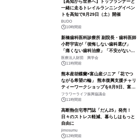
【高知から世界へ】トップランナーと
一緒に走るトレイルランニングイベン
トを高知で8月29日（土）開催
BUDO
10時間前
新橋歯科医科診療所 副院長・歯科医師
小野宇宙が「後悔しない歯科選び」
「痛くない歯科治療」「不安がない治
療計画」をテーマに専門監修
医療法人財団 興学会
11時間前
熊本産胡蝶蘭×富山産ジニア「花でつ
ながる希望の輪」 熊本復興支援チャリ
ティーワークショップを8月9日、富
山・射水で開催
フラワーライフ振興協議会
11時間前
高断熱住宅専門誌「だん25」発売！
日々のストレス軽減、暮らしはもっと
自由に
jimosumu
12時間前