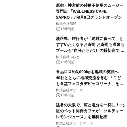
原宿・神宮前の砂糖不使用スムージー
専門店 「WELLNESS CAFE
SAPRO」が8月8日グランドオープン
株式会社RSF
13時間前
淡路島、旅行者が「絶対に食べて」と
すすめたくなるお寿司 お寿司も温泉も
プールも"自分たちだけ"の貸切宿で 1
日1組限定「岩屋温泉 絵島別庭 海と
株式会社ぷらど
森」の握り寿司プラン
13時間前
食品ロス約3,000kgを地域の笑顔へ
40社とともに地域交流を育む 「こど
も食堂フェスタデピッコリーナ」を9
月5日(土)開催
株式会社マザーズ
13時間前
猛暑の大阪で、涼と塩分を一杯に！ 北
区のペット同伴カフェが「ソルティー
レモンジュース」を無料配布
株式会社グリーンアート