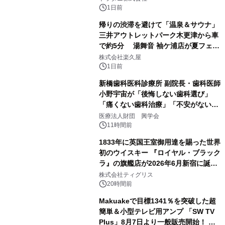
1日前
帰りの渋滞を避けて「温泉＆サウナ」
三井アウトレットパーク木更津から車
で約5分 湯舞音 袖ケ浦店が夏フェア
3
メニューを提供
株式会社楽久屋
1日前
新橋歯科医科診療所 副院長・歯科医師
小野宇宙が「後悔しない歯科選び」
「痛くない歯科治療」「不安がない治
4
療計画」をテーマに専門監修
医療法人財団 興学会
11時間前
1833年に英国王室御用達を賜った世界
初のウイスキー 『ロイヤル・ブラック
ラ』の旗艦店が2026年6月新宿に誕
5
生 バカルディ ジャパンと連携した
株式会社ティグリス
没入型バー「BAR Arca」
20時間前
Makuakeで目標1341％を突破した超
簡単＆小型テレビ用アンプ 「SW TV
Plus」8月7日より一般販売開始！ ケ