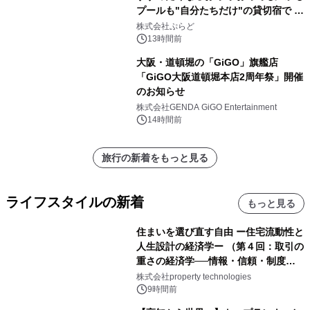
プールも"自分たちだけ"の貸切宿で 1
日1組限定「岩屋温泉 絵島別庭 海と
株式会社ぷらど
森」の握り寿司プラン
13時間前
大阪・道頓堀の「GiGO」旗艦店
「GiGO大阪道頓堀本店2周年祭」開催
のお知らせ
株式会社GENDA GiGO Entertainment
14時間前
旅行の新着をもっと見る
ライフスタイルの新着
もっと見る
住まいを選び直す自由 ー住宅流動性と
人生設計の経済学ー （第４回：取引の
重さの経済学──情報・信頼・制度を
PropTechはどう組み替えるか）｜
株式会社property technologies
PropTech-Lab
9時間前