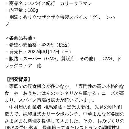
・商品名：スパイス紀行 カリーサラマン
・内容量：180g
・別添：香り立つザクザク特製スパイス「グリーンハー
ブ」
＜各商品共通＞
・希望小売価格：432円（税込）
・発売日：2022年6月12日（日）
・販路：スーパー（GMS、質販店、その他）、CVS、ド
ラッグストア 他
【開発背景】
・家庭での喫食機会が多いなか、「専門性の高い本格的な
食」や「おうちごはんのマンネリから脱する」ニーズが高
まり、スパイス市場は拡大が続いています。
・中村屋の創業者 相馬愛蔵・黒光夫妻は、先見の明と創
造力で、純印度式カリーやボルシチ、中華まんなど各国の
さまざまな料理を提供してきました。その、ものづくりの
DNAを受け継ぎ、長年培ってきたレストランの調理技術