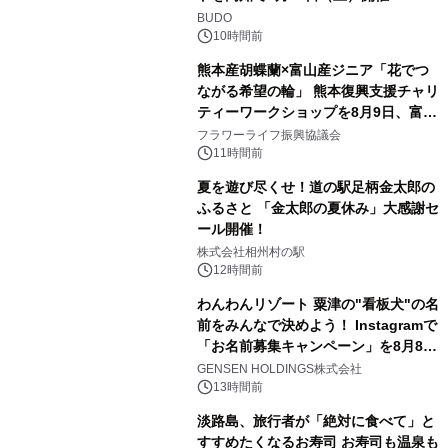
BUDO
10時間前
熊本産胡蝶蘭×富山産ジニア「花でつ
ながる希望の輪」 熊本復興支援チャリ
ティーワークショップを8月9日、富
山・射水で開催
フラワーライフ振興協議会
11時間前
夏を遊び尽くせ！道の駅足柄金太郎の
ふるさと 「金太郎の夏休み」大感謝セ
ール開催！
株式会社相州村の駅
12時間前
わんわんリゾート 粟津の"看板犬"の名
前をみんなで決めよう！ Instagramで
「お名前募集キャンペーン」を8月8日
(土)より開催
GENSEN HOLDINGS株式会社
13時間前
淡路島、旅行者が「絶対に食べて」と
すすめたくなるお寿司 お寿司も温泉も