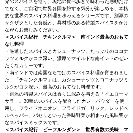
界のスパイスを巡り、現地の食べ歩きで味わった感動だけ
でなく、ご自宅で世界各国を旅する気分が楽しめる、本格
的な世界のスパイス料理を味わえるシリーズです。別添の
ザクザクとした食感と、具材感のある特製スパイスをかけ
ながらお楽しみください。
＜スパイス紀行 チキンクルマ＞ 南インド最高のおもて
なし料理
・厳選したスパイスとカシューナッツ、たっぷりのココナ
ッツミルクがコク深い、濃厚でマイルドな南インドのぜい
たくなカリーです。
・南インドでは南国ならではのスパイス料理が育まれまし
た。「チキンクルマ」は、カシューナッツとココナッツミ
ルクがコク深い、最高のおもてなし料理です。
・別添の特製スパイスは香りに深みを与える「イエローマ
サラ」。30種のスパイスを配合したカレーパウダーを使
用し、フライドオニオン、フライドガーリック、レッドベ
ルペッパー、パセリといった香味野菜が相まった風味豊か
なスパイスミックスです。
＜スパイス紀行 ビーフルンダン＞ 世界有数の美味 マ