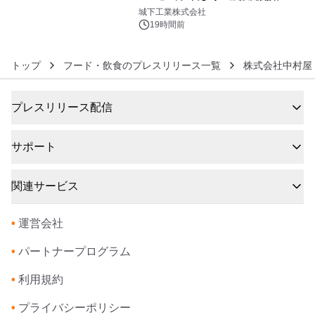
6
ーブル1本つなぐだけ、テレビの音が
城下工業株式会社
ぐっと豊かに
19時間前
トップ
フード・飲食のプレスリリース一覧
株式会社中村屋
プレスリリース配信
サポート
関連サービス
•
運営会社
•
パートナープログラム
•
利用規約
•
プライバシーポリシー