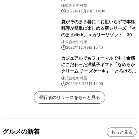
株式会社中村屋
2022年11月28日 14:00
袋がそのまま器に！お皿いらずで本格
料理が簡単に楽しめる新シリーズ 「そ
のままdish」＜カリーリゾット 30種
のオリジナルスパイス＆ハーブ仕立て
株式会社中村屋
＞・＜きのこのクリームリゾット 芳
2022年11月9日 15:45
醇ポルチーニ風味＞ ～2022年10月よ
カジュアルでもフォーマルでも！食感
り発売～
にこだわった洋菓子ギフト「なめらか
クリーム チーズケーキ」「とろける濃
厚ガトーショコラ」「スイーツセレク
株式会社中村屋
ション」～2022年９月１日（木）新発
2022年8月31日 14:00
売～
発行者のリリースをもっと見る
グルメの新着
もっと見る