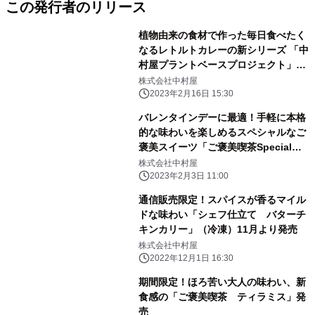
この発行者のリリース
植物由来の食材で作った毎日食べたく
なるレトルトカレーの新シリーズ 「中
村屋プラントベースプロジェクト」＜
幸せの黄色いキーマカリー ソイミー
株式会社中村屋
ト＆ひよこ豆8種の野菜＞・＜喜びの
2023年2月16日 15:30
赤いキーマカリー ソイミート＆トマ
バレンタインデーに最適！手軽に本格
ト11種の野菜」＞2023年2月20日
的な味わいを楽しめるスペシャルなご
（月）発売
褒美スイーツ「ご褒美喫茶Special
ベルギーショコラオランジュ」発売
株式会社中村屋
2023年2月3日 11:00
通信販売限定！スパイスが香るマイル
ドな味わい「シェフ仕立て バターチ
キンカリー」（冷凍）11月より発売
株式会社中村屋
2022年12月1日 16:30
期間限定！ほろ苦い大人の味わい、新
食感の「ご褒美喫茶 ティラミス」発
売