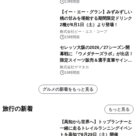
13時間前
【イー・エー・グラン】みずみずしい
桃の甘みを堪能する期間限定ドリンク
2種が8月1日（土）より登場！
株式会社ピー・エス・コープ
15時間前
セレッソ大阪の2026／27シーズン開
幕戦に 「ウメダチーズラボ」が出店！
限定スイーツ販売＆選手直筆サイング
ッズが当たる抽選会を 8月8日に開催
株式会社ヤマタカ
16時間前
グルメの新着をもっと見る
旅行の新着
もっと見る
【高知から世界へ】トップランナーと
一緒に走るトレイルランニングイベン
トを高知で8月29日（土）開催