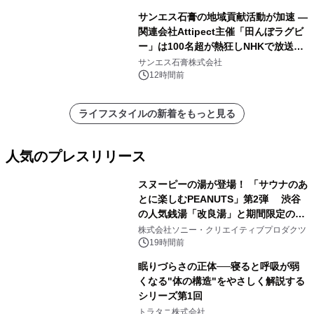
サンエス石膏の地域貢献活動が加速 ―
関連会社Attipect主催「田んぼラグビ
ー」は100名超が熱狂しNHKで放送さ
れました。
サンエス石膏株式会社
12時間前
ライフスタイルの新着をもっと見る
人気のプレスリリース
スヌーピーの湯が登場！ 「サウナのあ
とに楽しむPEANUTS」第2弾 渋谷
の人気銭湯「改良湯」と期間限定のコ
1
ラボレーション サウナイキタイコラ
株式会社ソニー・クリエイティブプロダクツ
ボグッズも発売決定！
19時間前
眠りづらさの正体──寝ると呼吸が弱
くなる"体の構造"をやさしく解説する
シリーズ第1回
2
トラタニ株式会社