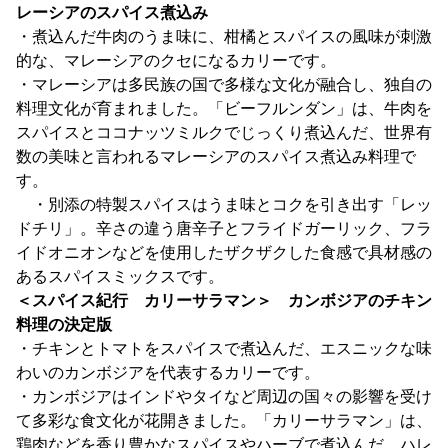
レーシアのスパイス煮込み
・煮込んだ牛肉のうま味に、柑橘とスパイスの風味が刺激
的な、マレーシアのクセになるカリーです。
・マレーシアは多民族の国で多様な文化が融合し、独自の
料理文化が育まれました。「ビーフルンダン」は、牛肉を
スパイスとココナッツミルクでじっくり煮込んだ、世界有
数の美味と言われるマレーシアのスパイス煮込み料理で
す。
・別添の特製スパイスはうま味とコクを引き出す「レッ
ドチリ」。辛さの違う唐辛子とフライドガーリック、フラ
イドオニオンなどを使用したザクザクした食感で具材感の
あるスパイスミックスです。
＜スパイス紀行 カリーサラマン＞ カンボジアのチキン
料理の決定版
・チキンとトマトをスパイスで煮込んだ、エスニックな味
わいのカンボジアを代表するカリーです。
・カンボジアはインドやタイなど周辺の国々の影響を受け
て多彩な食文化が花開きました。「カリーサラマン」は、
鶏肉などを香り豊かなスパイスやハーブで煮込んだ、ハレ