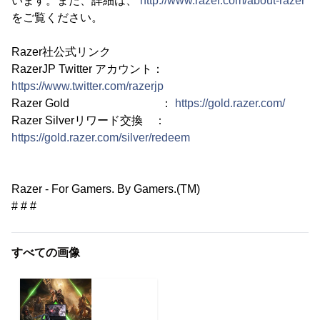
います。また、詳細は、
http://www.razer.com/about-razer
をご覧ください。
Razer社公式リンク
RazerJP Twitter アカウント：
https://www.twitter.com/razerjp
Razer Gold ：
https://gold.razer.com/
Razer Silverリワード交換 ：
https://gold.razer.com/silver/redeem
Razer - For Gamers. By Gamers.(TM)
# # #
すべての画像