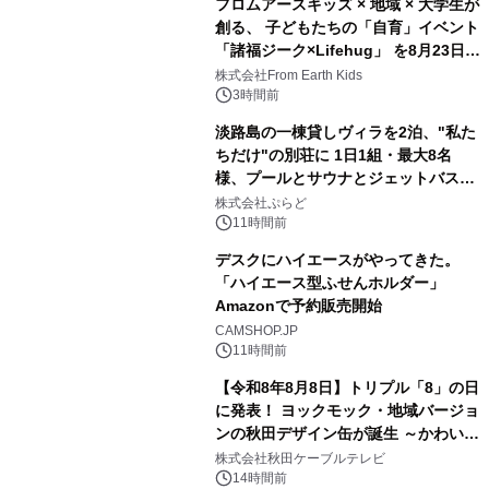
フロムアースキッズ × 地域 × 大学生が
創る、 子どもたちの「自育」イベント
「諸福ジーク×Lifehug」 を8月23日
3
(日)開催
株式会社From Earth Kids
3時間前
淡路島の一棟貸しヴィラを2泊、"私た
ちだけ"の別荘に 1日1組・最大8名
様、プールとサウナとジェットバス付
4
きで Villa Mon Temps AWAJIの連泊
株式会社ぷらど
素泊りプラン
11時間前
デスクにハイエースがやってきた。
「ハイエース型ふせんホルダー」
Amazonで予約販売開始
5
CAMSHOP.JP
11時間前
【令和8年8月8日】トリプル「8」の日
に発表！ ヨックモック・地域バージョ
ンの秋田デザイン缶が誕生 ～かわいい
6
秋田犬の子犬と秋田の四季と名所を巡
株式会社秋田ケーブルテレビ
るパッケージ～ 9月1日(火)秋田県内で
14時間前