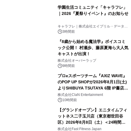
学園生活コミュニティ「キャラフレ」
｜2026『夏祭りイベント』のお知らせ
キャラフレ｜株式会社エイプリル・データ・
デザインズ
3時間前
『8歳から始める魔法学』ボイスコミ
ック公開！ 村瀬歩、藤原夏海ら大人気
キャストが出演！
株式会社オーバーラップ
9時間前
プロeスポーツチーム『AXIZ WAVE』
のPOP UP SHOPが2026年8月1日(土)
よりSHIBUYA TSUTAYA 6階 IP書店で
開催決定！！
株式会社ClaN Entertainment
10時間前
【グランドオープン】エニタイムフィ
ットネス二子玉川店（東京都世田谷
区）2026年8月8日（土）＜24時間年
中無休のフィットネスジム＞
株式会社Fast Fitness Japan