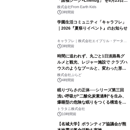
「諸福ジーク×Lifehug」 を8月23日
(日)開催
株式会社From Earth Kids
3時間前
学園生活コミュニティ「キャラフレ」
｜2026『夏祭りイベント』のお知らせ
キャラフレ｜株式会社エイプリル・データ・
デザインズ
3時間前
時間に追われず、丸ごと1日淡路島グ
ルメと観光、レジャー施設で クラブハ
ウスのようなプールと、変わった形の
サウナも 「THE BOXY AWAJI」のお
株式会社ぷらど
得な素泊まり連泊プランで
4時間前
眠りづらさの正体──シリーズ第三回
浅い呼吸が"二酸化炭素過剰"を生み、
爆睡型の危険な眠りをつくる構造を解
説
トラタニ株式会社
10時間前
【名城大学】ボランティア協議会が熊