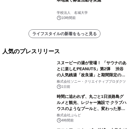
本地震で募金活動を実施
学校法人 名城大学
10時間前
ライフスタイルの新着をもっと見る
人気のプレスリリース
スヌーピーの湯が登場！ 「サウナのあ
とに楽しむPEANUTS」第2弾 渋谷
の人気銭湯「改良湯」と期間限定のコ
1
ラボレーション サウナイキタイコラ
株式会社ソニー・クリエイティブプロダクツ
ボグッズも発売決定！
1日前
時間に追われず、丸ごと1日淡路島グ
ルメと観光、レジャー施設で クラブハ
ウスのようなプールと、変わった形の
2
サウナも 「THE BOXY AWAJI」のお
株式会社ぷらど
得な素泊まり連泊プランで
4時間前