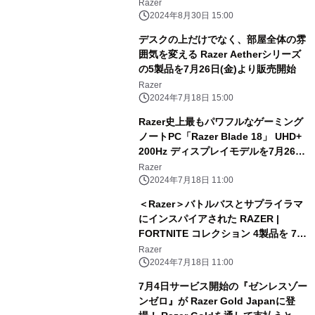
Blade」を9/14(土)に開催
Razer
2024年8月30日 15:00
デスクの上だけでなく、部屋全体の雰
囲気を変える Razer Aetherシリーズ
の5製品を7月26日(金)より販売開始
Razer
2024年7月18日 15:00
Razer史上最もパワフルなゲーミング
ノートPC「Razer Blade 18」 UHD+
200Hz ディスプレイモデルを7月26日
(金)より販売開始
Razer
2024年7月18日 11:00
＜Razer＞バトルバスとサプライラマ
にインスパイアされた RAZER |
FORTNITE コレクション 4製品を 7月
26日(金)より販売開始
Razer
2024年7月18日 11:00
7月4日サービス開始の『ゼンレスゾー
ンゼロ』が Razer Gold Japanに登