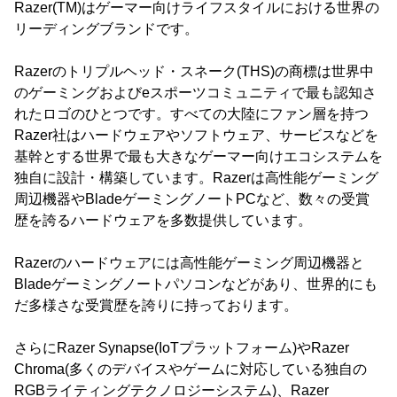
Razer(TM)はゲーマー向けライフスタイルにおける世界の
リーディングブランドです。
Razerのトリプルヘッド・スネーク(THS)の商標は世界中
のゲーミングおよびeスポーツコミュニティで最も認知さ
れたロゴのひとつです。すべての大陸にファン層を持つ
Razer社はハードウェアやソフトウェア、サービスなどを
基幹とする世界で最も大きなゲーマー向けエコシステムを
独自に設計・構築しています。Razerは高性能ゲーミング
周辺機器やBladeゲーミングノートPCなど、数々の受賞
歴を誇るハードウェアを多数提供しています。
Razerのハードウェアには高性能ゲーミング周辺機器と
Bladeゲーミングノートパソコンなどがあり、世界的にも
だ多様さな受賞歴を誇りに持っております。
さらにRazer Synapse(IoTプラットフォーム)やRazer
Chroma(多くのデバイスやゲームに対応している独自の
RGBライティングテクノロジーシステム)、Razer