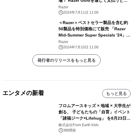
場！ Razer Goldを通して支払うと
Razerアクセサリーや ボーナスRazer
Razer
Goldなどの賞品を獲得可能
2024年7月11日 11:00
＜Razer＞ベストセラー製品を含む約
50製品を特別価格にて販売 「Razer
Mid-Summer Super Specials '24」を
7月12日(金)より開催
Razer
2024年7月10日 11:00
発行者のリリースをもっと見る
エンタメの新着
もっと見る
フロムアースキッズ × 地域 × 大学生が
創る、 子どもたちの「自育」イベント
「諸福ジーク×Lifehug」 を8月23日
(日)開催
株式会社From Earth Kids
3時間前