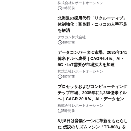
センター・高速光通信需要が成長を加
株式会社レポートオーシャン
速
3時間前
北海道の採用代行「リクルーティブ」
体制強化！富良野・ニセコの人手不足
を解消
クウカン株式会社
4時間前
データコンバータIC市場、2035年141
億米ドルへ成長｜CAGR6.4％、AI・
5G・IoT需要が市場拡大を加速
株式会社レポートオーシャン
4時間前
プロセッサおよびコンピューティング
チップ市場、2035年に1,230億米ドル
へ｜CAGR 20.8％、AI・データセンタ
ー需要が成長を牽引
株式会社レポートオーシャン
5時間前
8月8日は音楽シーンに革新をもたらし
た 伝説のリズムマシン「TR-808」を