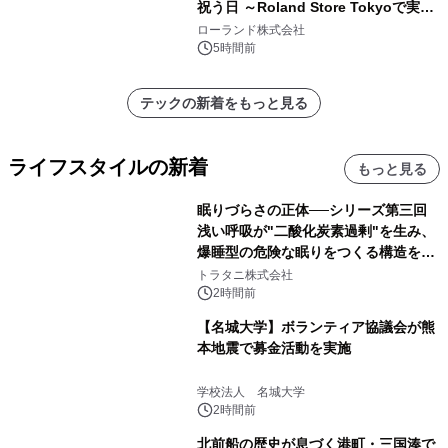
祝う日 ～Roland Store Tokyoで実機
を展示しての 記念キャンペーンを開
ローランド株式会社
催 英国ラジオ「NTS」の 特別プログ
5時間前
ラムや、「TR-808」を愛する伝説的
アーティストを フィーチャーしたアニ
テックの新着をもっと見る
メーションを公開～
ライフスタイルの新着
もっと見る
眠りづらさの正体──シリーズ第三回
浅い呼吸が"二酸化炭素過剰"を生み、
爆睡型の危険な眠りをつくる構造を解
説
トラタニ株式会社
2時間前
【名城大学】ボランティア協議会が熊
本地震で募金活動を実施
学校法人 名城大学
2時間前
北前船の歴史が息づく港町・三国湊で