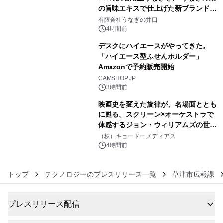
の旨味エキスで仕上げた新ブランド
4
「井口の誉」誕生
有限会社うなぎの井口
4時間前
デスクにハイエースがやってきた。
「ハイエース型ふせんホルダー」
Amazonで予約販売開始
5
CAMSHOP.JP
3時間前
映画史を変えた旋律が、名場面ととも
に甦る。スクリーン×オーケストラで
体感するジョン・ウィリアムズの世
6
界。ジョン・ウィリアムズ：シネマ・
（株）キョードーメディアス
スペクタキュラー・コンサート 開催決
4時間前
定！
トップ
テクノロジーのプレスリリース一覧
草津市広報課
プレスリリース配信