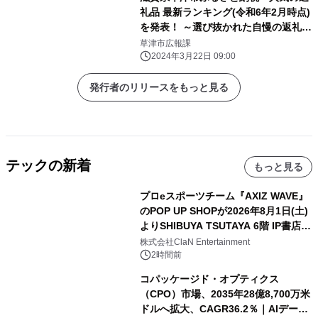
礼品 最新ランキング(令和6年2月時点)
を発表！ ～選び抜かれた自慢の返礼品
近江牛や家電がランクイン～
草津市広報課
2024年3月22日 09:00
発行者のリリースをもっと見る
テックの新着
もっと見る
プロeスポーツチーム『AXIZ WAVE』
のPOP UP SHOPが2026年8月1日(土)
よりSHIBUYA TSUTAYA 6階 IP書店で
開催決定！！
株式会社ClaN Entertainment
2時間前
コパッケージド・オプティクス
（CPO）市場、2035年28億8,700万米
ドルへ拡大、CAGR36.2％｜AIデータ