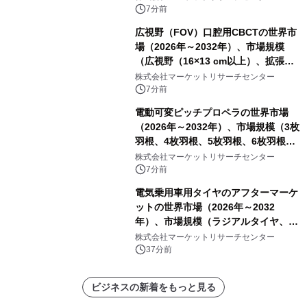
7分前
広視野（FOV）口腔用CBCTの世界市
場（2026年～2032年）、市場規模
（広視野（16×13 cm以上）、拡張広
視野（18×16 cm以上）、超広視野
株式会社マーケットリサーチセンター
（24×19 cm以上））・分析レポート
7分前
を発表
電動可変ピッチプロペラの世界市場
（2026年～2032年）、市場規模（3枚
羽根、4枚羽根、5枚羽根、6枚羽根、
その他）・分析レポートを発表
株式会社マーケットリサーチセンター
7分前
電気乗用車用タイヤのアフターマーケ
ットの世界市場（2026年～2032
年）、市場規模（ラジアルタイヤ、サ
イドウォール補強タイヤ、その他）・
株式会社マーケットリサーチセンター
分析レポートを発表
37分前
ビジネスの新着をもっと見る