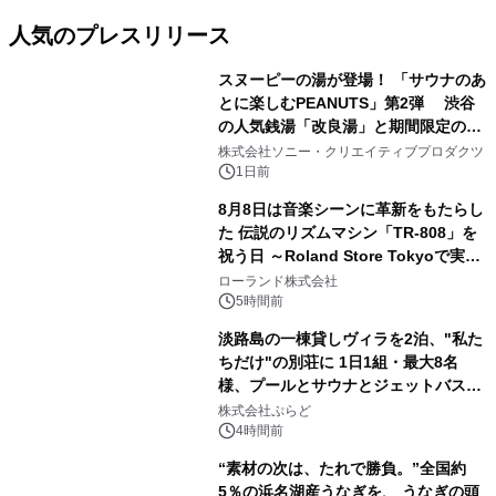
人気のプレスリリース
スヌーピーの湯が登場！ 「サウナのあ
とに楽しむPEANUTS」第2弾 渋谷
の人気銭湯「改良湯」と期間限定のコ
1
ラボレーション サウナイキタイコラ
株式会社ソニー・クリエイティブプロダクツ
ボグッズも発売決定！
1日前
8月8日は音楽シーンに革新をもたらし
た 伝説のリズムマシン「TR-808」を
祝う日 ～Roland Store Tokyoで実機
2
を展示しての 記念キャンペーンを開
ローランド株式会社
催 英国ラジオ「NTS」の 特別プログ
5時間前
ラムや、「TR-808」を愛する伝説的
淡路島の一棟貸しヴィラを2泊、"私た
アーティストを フィーチャーしたアニ
ちだけ"の別荘に 1日1組・最大8名
メーションを公開～
様、プールとサウナとジェットバス付
3
きで Villa Mon Temps AWAJIの連泊
株式会社ぷらど
素泊りプラン
4時間前
“素材の次は、たれで勝負。”全国約
5％の浜名湖産うなぎを、 うなぎの頭