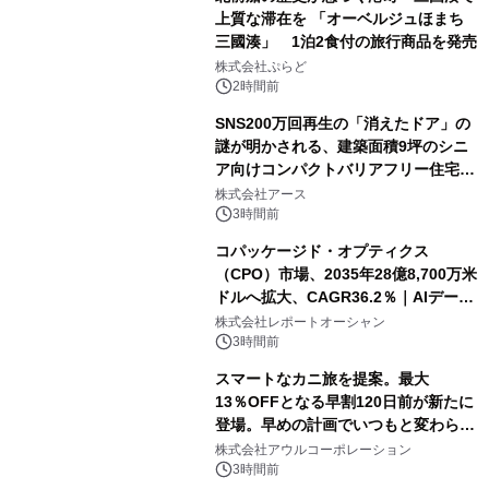
上質な滞在を 「オーベルジュほまち
三國湊」 1泊2食付の旅行商品を発売
株式会社ぷらど
2時間前
SNS200万回再生の「消えたドア」の
謎が明かされる、建築面積9坪のシニ
ア向けコンパクトバリアフリー住宅が
誕生
株式会社アース
3時間前
コパッケージド・オプティクス
（CPO）市場、2035年28億8,700万米
ドルへ拡大、CAGR36.2％｜AIデータ
センター・高速光通信需要が成長を加
株式会社レポートオーシャン
速
3時間前
スマートなカニ旅を提案。最大
13％OFFとなる早割120日前が新たに
登場。早めの計画でいつもと変わらぬ
大人の冬旅を。ー夕日ヶ浦温泉「佳松
株式会社アウルコーポレーション
苑 別邸ふうか」ー
3時間前