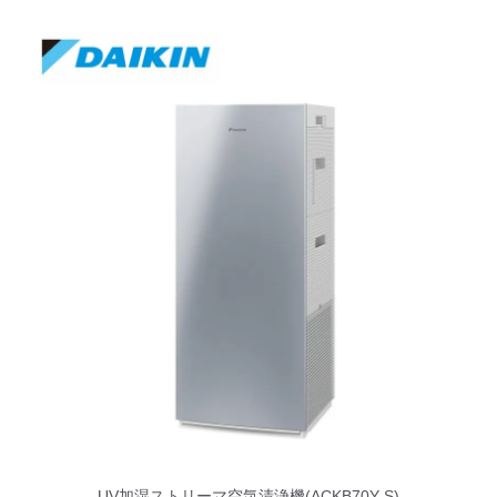
UV加湿ストリーマ空気清浄機(ACKB70Y-S)