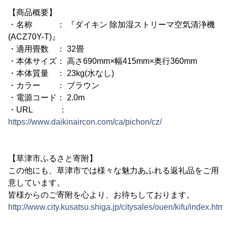
【商品概要】
・名称 ： 『ダイキン 除加湿ストリーマ空気清浄機
(ACZ70Y-T)』
・適用畳数 ： 32畳
・本体サイズ： 高さ690mm×幅415mm×奥行360mm
・本体質量 ： 23kg(水なし)
・カラー ： ブラウン
・電源コード： 2.0m
・URL ：
https://www.daikinaircon.com/ca/pichon/cz/
【草津市ふるさと寄附】
この他にも、草津市では様々な魅力あふれる返礼品をご用
意しています。
皆様からのご寄附を心より、お待ちしております。
http://www.city.kusatsu.shiga.jp/citysales/ouen/kifu/index.html