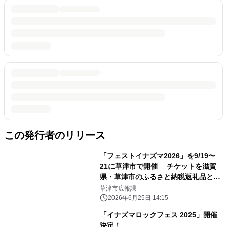
この発行者のリリース
「フェストイナズマ2026」を9/19〜
21に草津市で開催 チケットを滋賀
県・草津市のふるさと納税返礼品とし
て受付開始
草津市広報課
2026年6月25日 14:15
「イナズマロックフェス 2025」開催
決定！