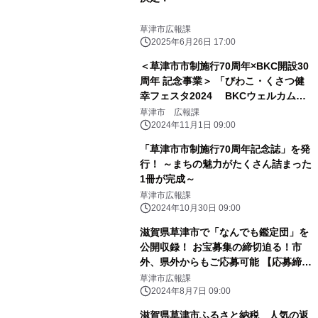
草津市広報課
2025年6月26日 17:00
＜草津市市制施行70周年×BKC開設30
周年 記念事業＞ 「びわこ・くさつ健
幸フェスタ2024 BKCウェルカムデ
ー」11月10日に開催！
草津市 広報課
2024年11月1日 09:00
「草津市市制施行70周年記念誌」を発
行！ ～まちの魅力がたくさん詰まった
1冊が完成～
草津市広報課
2024年10月30日 09:00
滋賀県草津市で「なんでも鑑定団」を
公開収録！ お宝募集の締切迫る！市
外、県外からもご応募可能 【応募締
切：令和6年8月16日(金)まで】
草津市広報課
2024年8月7日 09:00
滋賀県草津市ふるさと納税 人気の返