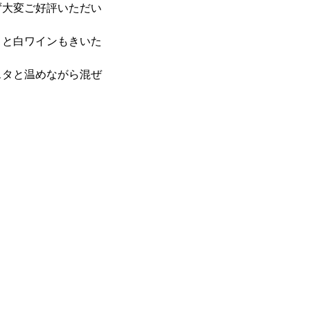
ず大変ご好評いただい
りと白ワインもきいた
スタと温めながら混ぜ
。