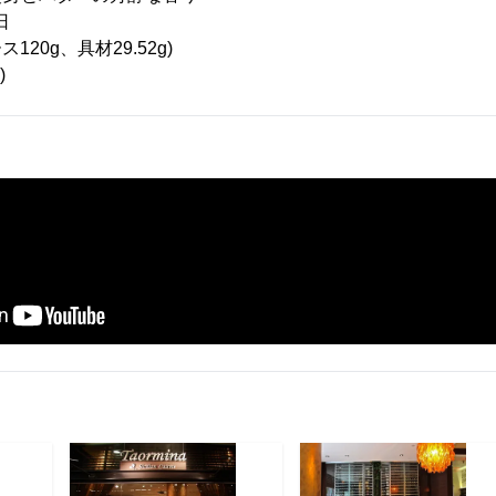
日
ス120g、具材29.52g)
)