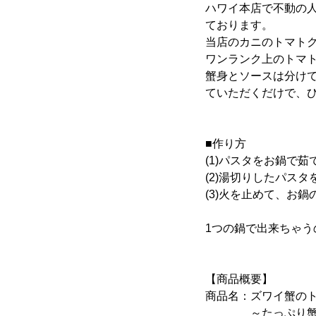
ハワイ本店で不動の
ております。
当店のカニのトマト
ワンランク上のトマ
蟹身とソースは分け
ていただくだけで、
■作り方
(1)パスタをお鍋で
(2)湯切りしたパス
(3)火を止めて、お
1つの鍋で出来ちゃ
【商品概要】
商品名：ズワイ蟹の
～たっぷり蟹身と