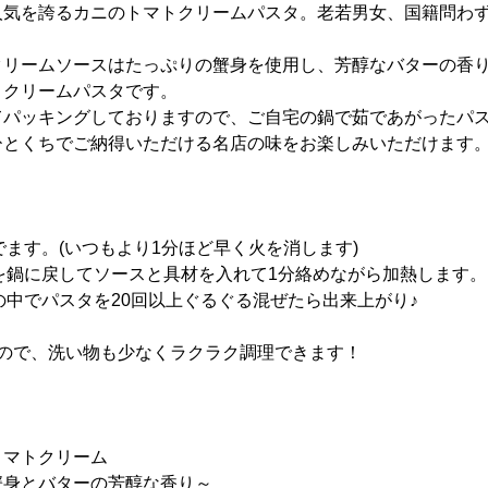
人気を誇るカニのトマトクリームパスタ。老若男女、国籍問わ
クリームソースはたっぷりの蟹身を使用し、芳醇なバターの香
トクリームパスタです。
てパッキングしておりますので、ご自宅の鍋で茹であがったパ
ひとくちでご納得いただける名店の味をお楽しみいただけます
茹でます。(いつもより1分ほど早く火を消します)
タを鍋に戻してソースと具材を入れて1分絡めながら加熱します。
鍋の中でパスタを20回以上ぐるぐる混ぜたら出来上がり♪
うので、洗い物も少なくラクラク調理できます！
トマトクリーム
バターの芳醇な香り～