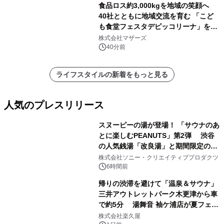
食品ロス約3,000kgを地域の笑顔へ
40社とともに地域交流を育む 「こど
も食堂フェスタデピッコリーナ」を9
月5日(土)開催
株式会社マザーズ
40分前
ライフスタイルの新着をもっと見る
人気のプレスリリース
スヌーピーの湯が登場！ 「サウナのあ
とに楽しむPEANUTS」第2弾 渋谷
の人気銭湯「改良湯」と期間限定のコ
1
ラボレーション サウナイキタイコラ
株式会社ソニー・クリエイティブプロダクツ
ボグッズも発売決定！
6時間前
帰りの渋滞を避けて「温泉＆サウナ」
三井アウトレットパーク木更津から車
で約5分 湯舞音 袖ケ浦店が夏フェア
2
メニューを提供
株式会社楽久屋