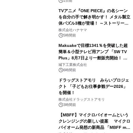
1日前
TVアニメ『ONE PIECE』の名シーン
を自分の手で解き明かす！ メタル製立
体パズル3種が登場！ ～ストーリーと
3
ギミックが融合した 大人の体験型パズ
株式会社ハナヤマ
ルが8月7日(金)12時より先行予約受付
5時間前
開始～
Makuakeで目標1341％を突破した超
簡単＆小型テレビ用アンプ 「SW TV
Plus」8月7日より一般販売開始！ ケ
4
ーブル1本つなぐだけ、テレビの音が
城下工業株式会社
ぐっと豊かに
6時間前
ドラッグストアモリ みらいプロジェ
クト 「子どもお仕事参観デー2026」
を開催！
5
株式会社ドラッグストアモリ
3時間前
【MBFF】マイクロバイオームという
クレンジングの新しい提案 マイクロ
バイオーム発想の新商品 「MBFF mb
6