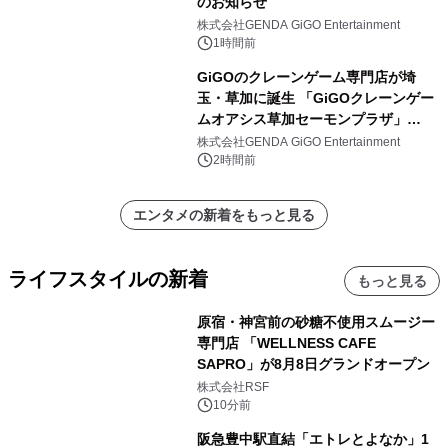
のお知らせ
株式会社GENDA GiGO Entertainment
1時間前
GiGOのクレーンゲーム専門店が埼
玉・草加に誕生 「GiGOクレーンゲー
ムオアシス草加セーモンプラザ」
2026年8月7日(金)10時グランドオープ
株式会社GENDA GiGO Entertainment
ン
2時間前
エンタメの新着をもっと見る
ライフスタイルの新着
もっと見る
原宿・神宮前の砂糖不使用スムージー
専門店 「WELLNESS CAFE
SAPRO」が8月8日グランドオープン
株式会社RSF
10分前
阪急豊中駅直結「エトレとよなか」1