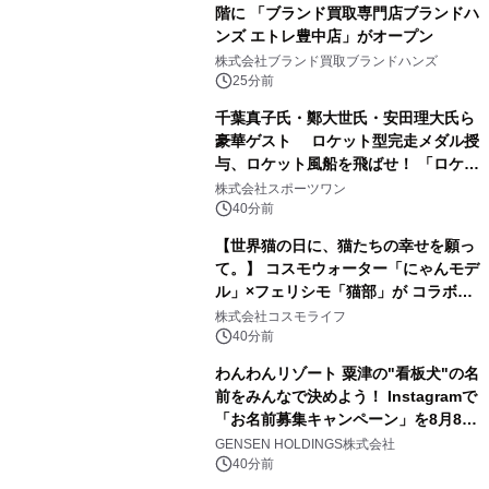
階に 「ブランド買取専門店ブランドハ
ンズ エトレ豊中店」がオープン
株式会社ブランド買取ブランドハンズ
25分前
千葉真子氏・鄭大世氏・安田理大氏ら
豪華ゲスト ロケット型完走メダル授
与、ロケット風船を飛ばせ！ 「ロケッ
トマラソン2026」開催
株式会社スポーツワン
40分前
【世界猫の日に、猫たちの幸せを願っ
て。】 コスモウォーター「にゃんモデ
ル」×フェリシモ「猫部」が コラボキ
ャンペーンを実施
株式会社コスモライフ
40分前
わんわんリゾート 粟津の"看板犬"の名
前をみんなで決めよう！ Instagramで
「お名前募集キャンペーン」を8月8日
(土)より開催
GENSEN HOLDINGS株式会社
40分前