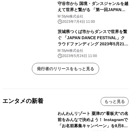
守谷市から 国境・ダンスジャンルを越
えて世界と繋がる 「第一回JAPAN
DANCE FESTIVAL」2023年7月22日
M Style株式会社
(土)開催
2023年7月4日 11:00
茨城県つくば市からダンスで世界を繋
ぐ 「JAPAN DANCE FESTIVAL」ク
ラウドファンディング 2023年5月21日
開始
M Style株式会社
2023年5月24日 11:00
発行者のリリースをもっと見る
エンタメの新着
もっと見る
わんわんリゾート 粟津の"看板犬"の名
前をみんなで決めよう！ Instagramで
「お名前募集キャンペーン」を8月8日