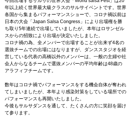
今回出場するサルサの世界大会「World salsa Fest」は20
年以上続く世界最大級クラスのサルサイベントです。世界
各国から集まるパフォーマンスショーで、コロナ禍以前は
日本の大会「Japan Salsa Congress」により出場権を勝
ち取り5年連続で出場していましたが、本年はロサンゼル
スからの招致により出場が決定いたしました。
コロナ禍の為、全メンバーで出場することが出来ず4名の
選抜チームでの出場にはなりますが、ダンススタジオを経
営している代表の高橋以外のメンバーは、一般の主婦や社
会人からなるチームで選抜メンバーの平均年齢は48歳の
アラフィフチームです。
数年はコロナ禍でパフォーマンスをする機会自体が奪われ
てしまいましたが、本年より感染対策をしている場所での
パフォーマンスも再開いたしました。
今後もサルサダンスを通して、たくさんの方に笑顔を届け
て参ります。