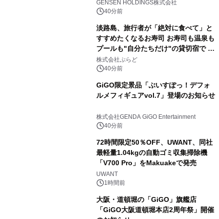
(土)より開催
GENSEN HOLDINGS株式会社
40分前
淡路島、旅行者が「絶対に食べて」と
すすめたくなるお寿司 お寿司も温泉も
プールも"自分たちだけ"の貸切宿で 1
日1組限定「岩屋温泉 絵島別庭 海と
株式会社ぷらど
森」の握り寿司プラン
40分前
GiGO限定景品「ぶいすぽっ！デフォ
ルメフィギュアvol.7」登場のお知らせ
株式会社GENDA GiGO Entertainment
40分前
72時間限定50％OFF、UWANT、同社
最軽量1.04kgの自動ゴミ収集掃除機
「V700 Pro」をMakuakeで発売
UWANT
1時間前
大阪・道頓堀の「GiGO」旗艦店
「GiGO大阪道頓堀本店2周年祭」開催