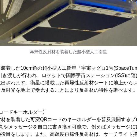
再帰性反射材を装着した超小型人工衛星
着した10cm角の超小型人工衛星「宇宙マグロ1号(SpaceTuna
引き渡しが行われ、ロケットで国際宇宙ステーション(ISS)に
放出されます。衛星に搭載した再帰性反射材シートに地上から
た反射光を地上で受光することにより反射材の特性を調べます
コードキーホルダー】
射材を装着した可変QRコードのキーホルダーを普及展開するプ
写真やメッセージを自由に書き換え可能で、例えばメッセージに
の役目をします。また、高輝度再帰性反射材は、サーチライト