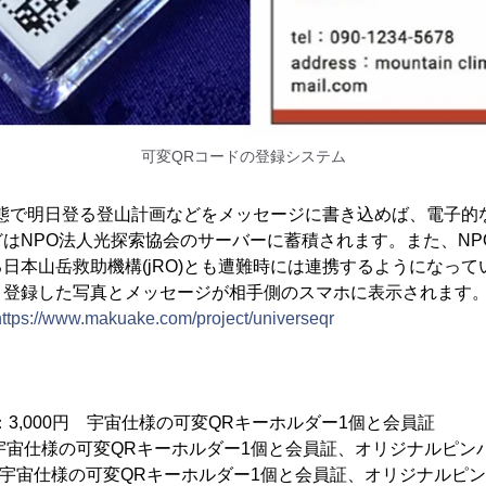
可変QRコードの登録システム
る状態で明日登る登山計画などをメッセージに書き込めば、電子
はNPO法人光探索協会のサーバーに蓄積されます。また、NP
日本山岳救助機構(jRO)とも遭難時には連携するようになって
、登録した写真とメッセージが相手側のスマホに表示されます
https://www.makuake.com/project/universeqr
：3,000円 宇宙仕様の可変QRキーホルダー1個と会員証
円 宇宙仕様の可変QRキーホルダー1個と会員証、オリジナルピン
0円 宇宙仕様の可変QRキーホルダー1個と会員証、オリジナルピ