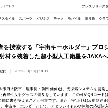
プレスリリース
アットプレス
フスタイル
スポーツ
ビジネス
テック
モバイル
乗り物
クラ
者を捜索する「宇宙キーホルダー」プロ
射材を装着した超小型人工衛星をJAXA
動向
2022年5月18日 10:30
(大阪府大阪市、理事長：前田 佳伸)は、光探索システムを開発
た再帰性反射グッズの普及をしています。この可変QRコードは
自由に書き換えることが可能です。また、宇宙仕様(反射到達距離4
し、宇宙キーホルダーとして、アタラシイものや体験の応援購