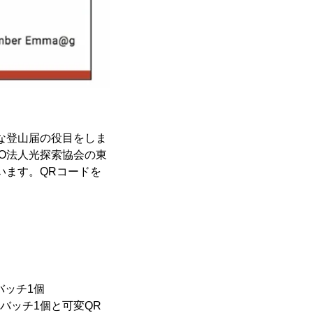
的な登山届の役目をしま
O法人光探索協会の東
います。QRコードを
。
バッチ1個
ンバッチ1個と可変QR