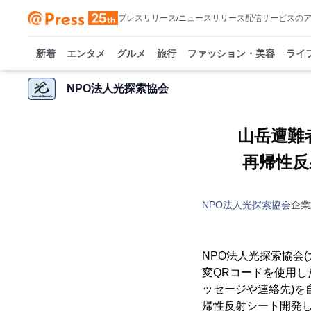
プレスリリース/ニュースリリース配信サービスの
新着
エンタメ
グルメ
旅行
ファッション・美容
ライ
NPO法人光探索協会
山岳遭難
再帰性反
NPO法人光探索協会
企業
NPO法人光探索協会
変QRコードを使用し
ッセージや連絡先)を
帰性反射シート開発