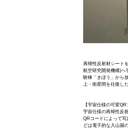
再帰性反射材シートを装
航空研究開発機構)へ
験棟「きぼう」から
上・衛星間を往復し
【宇宙仕様の可変QR
宇宙仕様の再帰性反
QRコードによって
どは電子的な入山届