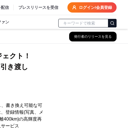
を配信
プレスリリースを受信
ログイン/会員登録
ファン
発行者のリリースを見る
ジェクト！
へ引き渡し
し、書き換え可能な可
、登録情報(写真、メ
00km)の高輝度再
入サービス