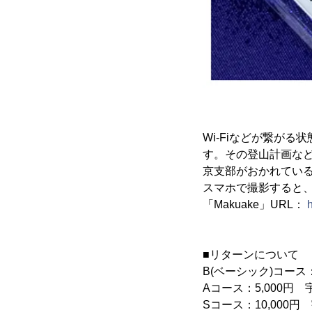
Wi-Fiなどが繋が
す。その登山計画など
京支部がおかれている
スマホで撮影すると
「Makuake」URL：
■リターンについて
B(ベーシック)コース
Aコース：5,000
Sコース：10,00