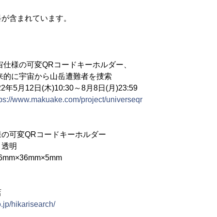
料が含まれています。
宙仕様の可変QRコードキーホルダー、
から山岳遭難者を捜索
12日(木)10:30～8月8日(月)23:59
tps://www.makuake.com/project/universeqr
の可変QRコードキーホルダー
、透明
m×36mm×5mm
店
.jp/hikarisearch/