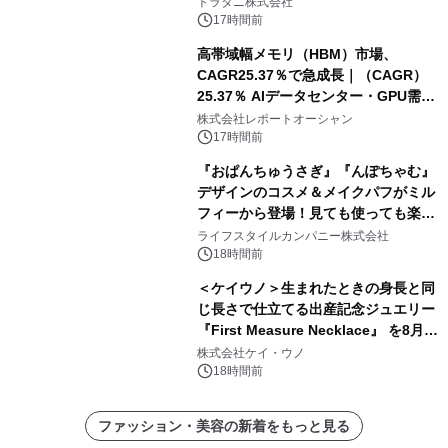
トラタニ株式会社
17時間前
高帯域幅メモリ（HBM）市場、
CAGR25.37％で急成長｜（CAGR）
25.37％ AIデータセンター・GPU需要
拡大が2035年の市場成長を牽引
株式会社レポートオーシャン
17時間前
『おぱんちゅうさぎ』『んぽちゃむ』
デザインのコスメ＆メイクパフがミル
フィーから登場！見ても使っても楽し
い、ポップでキュートなコレクショ
ライフスタイルカンパニー株式会社
ン。
18時間前
＜ケイウノ＞生まれたときの身長と同
じ長さで仕立てる出産記念ジュエリー
『First Measure Necklace』 を8月14
日(金)に発売
株式会社ケイ・ウノ
18時間前
ファッション・美容の新着をもっと見る