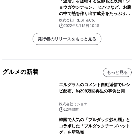
「温活」を提唱する医師も太鼓判！シ
ョウガやシナモン、 ヒハツなど、お腹
の中で熱を作り出す成分をたっぷり含
んだ 「Ginger Milk」(ショウガ入りミ
株式会社FRESH＆Co.
ルクティー)を発売
2022年3月15日 10:15
発行者のリリースをもっと見る
グルメの新着
もっと見る
エルグラムのコメント自動返信でレシ
ピ配布、約298万回再生の事例公開
株式会社ミショナ
12時間前
韓国で人気の「ブルダック炒め麺」と
コラボした「ブルダックチーズハット
グ」を新発売