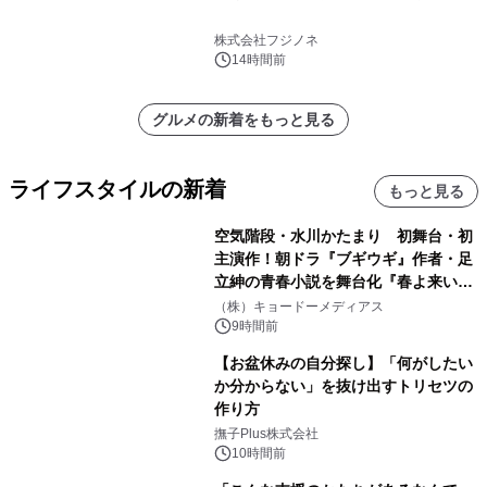
株式会社フジノネ
14時間前
グルメの新着をもっと見る
ライフスタイルの新着
もっと見る
空気階段・水川かたまり 初舞台・初
主演作！朝ドラ『ブギウギ』作者・足
立紳の青春小説を舞台化『春よ来い、
マジで来い』キービジュアル解禁！
（株）キョードーメディアス
9時間前
【お盆休みの自分探し】「何がしたい
か分からない」を抜け出すトリセツの
作り方
撫子Plus株式会社
10時間前