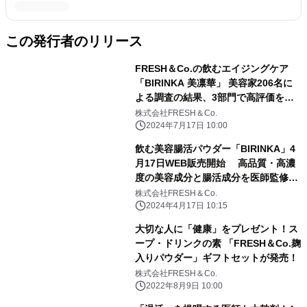
この発行者のリリース
FRESH＆Co.の飲むエイジングケア
「BIRINKA 美凛華」 美容家206名に
よる調査の結果、3部門で高評価を獲
得
株式会社FRESH＆Co.
2024年7月17日 10:00
飲む美容腸活パウダー「BIRINKA」4
月17日WEB販売開始 高品質・高濃
度の美容成分と腸活成分を医師監修の
もと独自配合
株式会社FRESH＆Co.
2024年4月17日 10:15
大切な人に「健康」をプレゼント！ス
ープ・ドリンクの素 「FRESH＆Co.麹
入りパウダー」ギフトセットが発売！
株式会社FRESH＆Co.
2022年8月9日 10:00