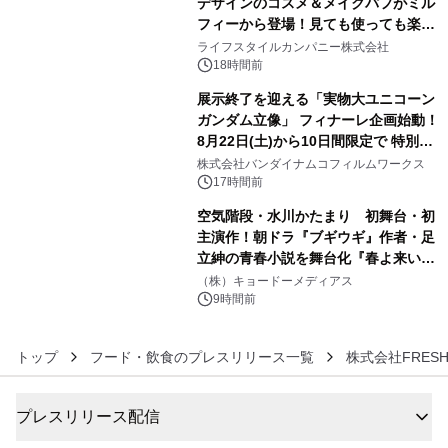
デザインのコスメ＆メイクパフがミル
フィーから登場！見ても使っても楽し
4
い、ポップでキュートなコレクショ
ライフスタイルカンパニー株式会社
ン。
18時間前
展示終了を迎える「実物大ユニコーン
ガンダム立像」 フィナーレ企画始動！
8月22日(土)から10日間限定で 特別映
5
像『UNICORN GUNDAM Statue ―
株式会社バンダイナムコフィルムワークス
BEYOND POSSIBILITY ―』を上映！
17時間前
空気階段・水川かたまり 初舞台・初
主演作！朝ドラ『ブギウギ』作者・足
立紳の青春小説を舞台化『春よ来い、
6
マジで来い』キービジュアル解禁！
（株）キョードーメディアス
9時間前
トップ
フード・飲食のプレスリリース一覧
株式会社FRESH
プレスリリース配信