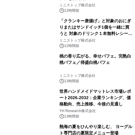
ミニストップ株式会社
12時間前
「クランキー唐揚げ」と対象のおにぎ
りまたはサンドイッチ1個を一緒に買
うと 対象のドリンク１本無料レシート
クーポンもらえる！※1
ミニストップ株式会社
12時間前
桃の香り広がる、幸せパフェ。完熟白
桃パフェ／得盛白桃パフェ
ミニストップ株式会社
13時間前
世界ハンドメイドマットレス市場レポ
ート2026-2032：企業ランキング、価
格動向、売上推移、今後の見通し
YH Research株式会社
13時間前
熱海の夏をひんやり楽しむ、 ヨーグル
ト専門店の夏限定メニュー登場