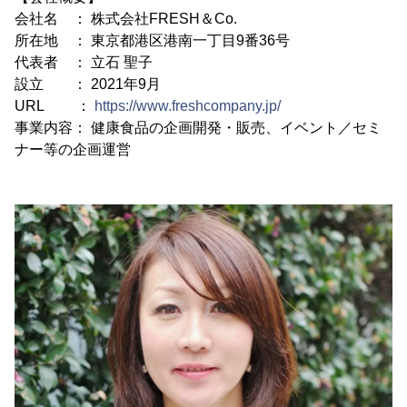
会社名 ： 株式会社FRESH＆Co.
所在地 ： 東京都港区港南一丁目9番36号
代表者 ： 立石 聖子
設立 ： 2021年9月
URL ：
https://www.freshcompany.jp/
事業内容： 健康食品の企画開発・販売、イベント／セミ
ナー等の企画運営