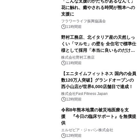
「こんな支援のかたちがあるなんて」
花に触れ、癒やされる時間が熊本への
支援に
フラワーライフ振興協議会
11時間前
野村工務店、北イタリア産の天然しっ
くい「マルモ」の壁を 全住宅で標準仕
様として採用「本当に良いものだけに
こだわる」
株式会社野村工務店
11時間前
【エニタイムフィットネス 国内の会員
数120万人突破】グランドオープンの
西小山店が世界6,000店舗目で達成！
株式会社Fast Fitness Japan
12時間前
令和8年熊本地震の被災地医療を支
援 『今日の臨床サポート』を無償提
供
エルゼビア・ジャパン株式会社
12時間前