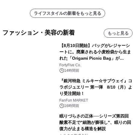
ライフスタイルの新着をもっと見る
ファッション・美容の新着
もっと見る
【8月10日開始】バッグがレジャーシ
ートに。廃棄される小麦粉袋から生ま
れた「Origami Picnic Bag」が
Makuakeに登場
FortyFive Co.
14時間前
『銀河特急 ミルキー☆サブウェイ』コ
ラボジュエリー 第一弾 8/10（月）よ
り受注開始！
FanFun MARKET
16時間前
眠りづらさの正体──シリーズ第四回
酸素不足で"細胞が膨張し"、眠りの回
復力が止まる構造を解説