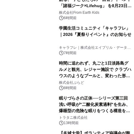
「諸福ジーク×Lifehug」 を8月23日
(日)開催
株式会社From Earth Kids
6時間前
学園生活コミュニティ「キャラフレ」
｜2026『夏祭りイベント』のお知らせ
キャラフレ｜株式会社エイプリル・データ・
デザインズ
7時間前
時間に追われず、丸ごと1日淡路島グ
ルメと観光、レジャー施設で クラブハ
ウスのようなプールと、変わった形の
サウナも 「THE BOXY AWAJI」のお
株式会社ぷらど
得な素泊まり連泊プランで
8時間前
眠りづらさの正体──シリーズ第三回
浅い呼吸が"二酸化炭素過剰"を生み、
爆睡型の危険な眠りをつくる構造を解
説
トラタニ株式会社
13時間前
【名城大学】ボランティア協議会が熊