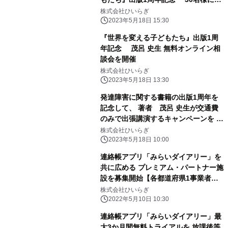
籍プレゼント
株式会社ひいらぎ
2023年5月18日 15:30
『世界を変える子どもたち』出版1周
年記念 茂呂 史生 無料オンライン相
談会を開催
株式会社ひいらぎ
2023年5月18日 13:30
発達障害に関する書籍の出版1周年を
記念して、 著者 茂呂 史生が交通費
のみで出張講演するキャンペーンを 5
月18日より実施
株式会社ひいらぎ
2023年5月18日 10:00
連絡帳アプリ「みらいダイアリー」を
共に広める プレミアム・パートナー施
設を募集開始【各都道府県1事業者限
定】
株式会社ひいらぎ
2022年5月10日 10:30
連絡帳アプリ「みらいダイアリー」最
大3か月間無料トライアルを 放課後等