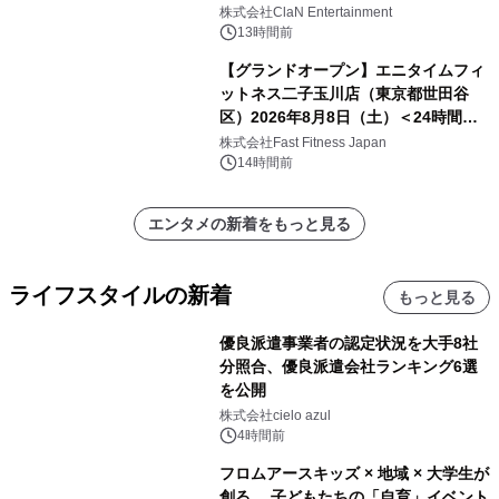
開催決定！！
株式会社ClaN Entertainment
13時間前
【グランドオープン】エニタイムフィ
ットネス二子玉川店（東京都世田谷
区）2026年8月8日（土）＜24時間年
中無休のフィットネスジム＞
株式会社Fast Fitness Japan
14時間前
エンタメの新着をもっと見る
ライフスタイルの新着
もっと見る
優良派遣事業者の認定状況を大手8社
分照合、優良派遣会社ランキング6選
を公開
株式会社cielo azul
4時間前
フロムアースキッズ × 地域 × 大学生が
創る、 子どもたちの「自育」イベント