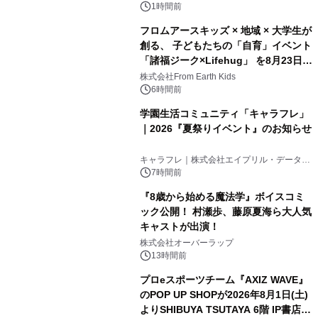
ンズ
1時間前
フロムアースキッズ × 地域 × 大学生が
創る、 子どもたちの「自育」イベント
「諸福ジーク×Lifehug」 を8月23日
(日)開催
株式会社From Earth Kids
6時間前
学園生活コミュニティ「キャラフレ」
｜2026『夏祭りイベント』のお知らせ
キャラフレ｜株式会社エイプリル・データ・
デザインズ
7時間前
『8歳から始める魔法学』ボイスコミ
ック公開！ 村瀬歩、藤原夏海ら大人気
キャストが出演！
株式会社オーバーラップ
13時間前
プロeスポーツチーム『AXIZ WAVE』
のPOP UP SHOPが2026年8月1日(土)
よりSHIBUYA TSUTAYA 6階 IP書店で