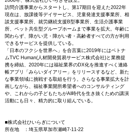
2006年、株式会社ひいらぎを設立。
訪問介護事業からスタートし、第17期目を迎えた2022年
現在は、放課後等デイサービス、児童発達支援事業所、相
談支援事業所、就労継続支援B型事業所、生活介護事業
所、ペット共生型グループホームまで事業を拡大。年齢に
関わらず、障がい児・障がい者・高齢者すべての方が利用
できるサービスを提供している。
「日本のフクシを世界へ」を合言葉に2019年にはベトナ
ムTVC Human(人材開発貿易サービス株式会社)と業務提
携を締結、2020年には福祉業界のDX化を推進すべく連絡
帳アプリ「みらいダイアリー」をリリースするなど、新た
な事業領域に挑戦する取組を行う。さらなる事業拡大を計
画しながら、福祉事業開所希望者へのコンサルティング
や、これからの子どもたちがAI時代を生き抜くための講演
活動にも日々、精力的に取り組んでいる。
■株式会社ひいらぎについて
所在地 ：埼玉県草加市瀬崎7-11-22