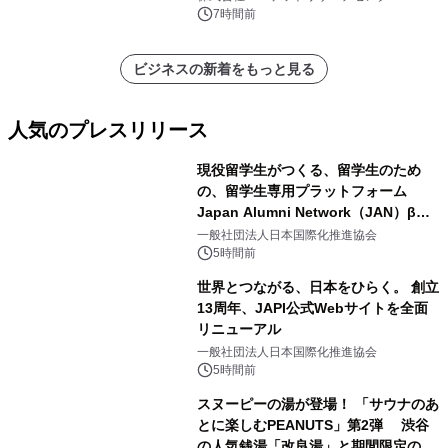
7時間前
ビジネスの新着をもっと見る
人気のプレスリリース
現役留学生がつくる、留学生のため
の、留学生専用プラットフォーム
Japan Alumni Network（JAN）β版
1
をリリース
一般社団法人日本国際化推進協会
5時間前
世界とつながる、日本をひらく。 創立
13周年、JAPI公式Webサイトを全面
リニューアル
2
一般社団法人日本国際化推進協会
5時間前
スヌーピーの湯が登場！ 「サウナのあ
とに楽しむPEANUTS」第2弾 渋谷
の人気銭湯「改良湯」と期間限定のコ