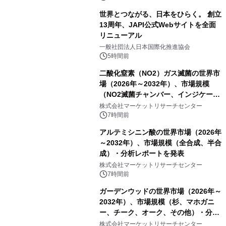
世界とつながる、日本をひらく。 創立
13周年、JAPI公式Webサイトを全面
リニューアル
一般社団法人日本国際化推進協会
5時間前
二酸化窒素（NO2）ガス滅菌の世界市
場（2026年～2032年）、市場規模
（NO2滅菌チャンバー、インジケータ
ーおよびモニタリングシステム、その
株式会社マーケットリサーチセンター
他）・分析レポートを発表
7時間前
アルテミシニン酸の世界市場（2026年
～2032年）、市場規模（全合成、半合
成）・分析レポートを発表
株式会社マーケットリサーチセンター
7時間前
ガーデンウッドの世界市場（2026年～
2032年）、市場規模（杉、マホガニ
ー、チーク、オーク、その他）・分析
レポートを発表
株式会社マーケットリサーチセンター