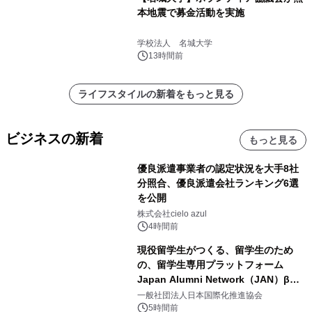
本地震で募金活動を実施
学校法人 名城大学
13時間前
ライフスタイルの新着をもっと見る
ビジネスの新着
もっと見る
優良派遣事業者の認定状況を大手8社
分照合、優良派遣会社ランキング6選
を公開
株式会社cielo azul
4時間前
現役留学生がつくる、留学生のため
の、留学生専用プラットフォーム
Japan Alumni Network（JAN）β版
をリリース
一般社団法人日本国際化推進協会
5時間前