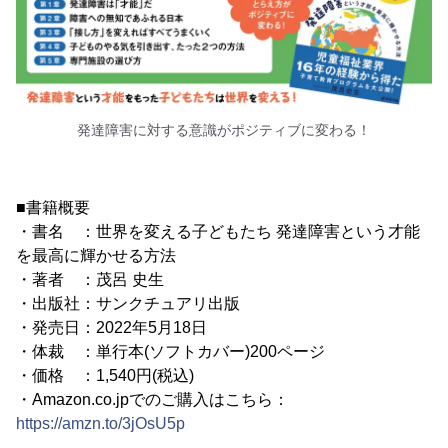
発達障害に対する意識がポジティブに変わる！
■書籍概要
・書名 ：世界を変える子どもたち 発達障害という才能
を最高に輝かせる方法
・著者 ：茂呂 史生
・出版社：サンクチュアリ出版
・発売日：2022年5月18日
・体裁 ：単行本(ソフトカバー)200ページ
・価格 ：1,540円(税込)
・Amazon.co.jpでのご購入はこちら：
https://amzn.to/3jOsU5p