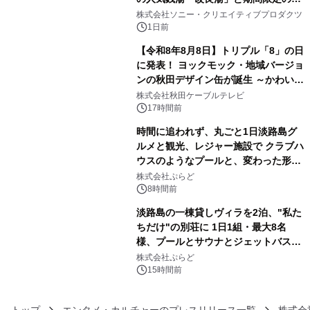
3
ラボレーション サウナイキタイコラ
株式会社ソニー・クリエイティブプロダクツ
ボグッズも発売決定！
1日前
【令和8年8月8日】トリプル「8」の日
に発表！ ヨックモック・地域バージョ
ンの秋田デザイン缶が誕生 ～かわいい
4
秋田犬の子犬と秋田の四季と名所を巡
株式会社秋田ケーブルテレビ
るパッケージ～ 9月1日(火)秋田県内で
17時間前
販売開始
時間に追われず、丸ごと1日淡路島グ
ルメと観光、レジャー施設で クラブハ
ウスのようなプールと、変わった形の
5
サウナも 「THE BOXY AWAJI」のお
株式会社ぷらど
得な素泊まり連泊プランで
8時間前
淡路島の一棟貸しヴィラを2泊、"私た
ちだけ"の別荘に 1日1組・最大8名
様、プールとサウナとジェットバス付
6
きで Villa Mon Temps AWAJIの連泊
株式会社ぷらど
素泊りプラン
15時間前