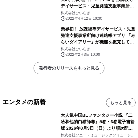
デイサービス・児童発達支援事業所対
象で開始
株式会社ひいらぎ
2022年4月12日 10:30
業界初！ 放課後等デイサービス・児童
発達支援事業所向け連絡帳アプリ 「み
らいダイアリー」が機能を拡充して
2022年2月4日より本格的に提供開始
株式会社ひいらぎ
2022年2月3日 10:00
発行者のリリースをもっと見る
エンタメの新着
もっと見る
大人気中国BLファンタジー小説 『二
哈和他的白猫師尊』5巻・6巻電子書籍
版 2026年8月9日（日）より順次配信
開始
株式会社ソニー・ミュージックソリューショ