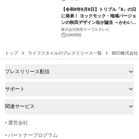
【令和8年8月8日】トリプル「8」の日
に発表！ ヨックモック・地域バージョ
ンの秋田デザイン缶が誕生 ～かわいい
6
秋田犬の子犬と秋田の四季と名所を巡
株式会社秋田ケーブルテレビ
るパッケージ～ 9月1日(火)秋田県内で
16時間前
販売開始
トップ
ライフスタイルのプレスリリース一覧
BEO株式会社
プレスリリース配信
サポート
関連サービス
•
運営会社
•
パートナープログラム