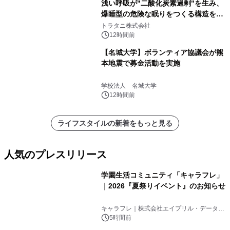
浅い呼吸が"二酸化炭素過剰"を生み、
爆睡型の危険な眠りをつくる構造を解
説
トラタニ株式会社
12時間前
【名城大学】ボランティア協議会が熊
本地震で募金活動を実施
学校法人 名城大学
12時間前
ライフスタイルの新着をもっと見る
人気のプレスリリース
学園生活コミュニティ「キャラフレ」
｜2026『夏祭りイベント』のお知らせ
1
キャラフレ｜株式会社エイプリル・データ・
デザインズ
5時間前