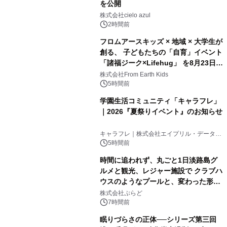
を公開
株式会社cielo azul
2時間前
フロムアースキッズ × 地域 × 大学生が
創る、 子どもたちの「自育」イベント
「諸福ジーク×Lifehug」 を8月23日
(日)開催
株式会社From Earth Kids
5時間前
学園生活コミュニティ「キャラフレ」
｜2026『夏祭りイベント』のお知らせ
キャラフレ｜株式会社エイプリル・データ・
デザインズ
5時間前
時間に追われず、丸ごと1日淡路島グ
ルメと観光、レジャー施設で クラブハ
ウスのようなプールと、変わった形の
サウナも 「THE BOXY AWAJI」のお
株式会社ぷらど
得な素泊まり連泊プランで
7時間前
眠りづらさの正体──シリーズ第三回