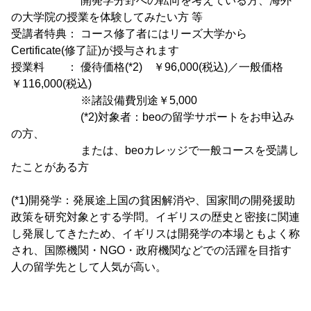
開発学分野への転向を考えている方、海外
の大学院の授業を体験してみたい方 等
受講者特典： コース修了者にはリーズ大学から
Certificate(修了証)が授与されます
授業料 ： 優待価格(*2) ￥96,000(税込)／一般価格
￥116,000(税込)
※諸設備費別途￥5,000
(*2)対象者：beoの留学サポートをお申込み
の方、
または、beoカレッジで一般コースを受講し
たことがある方
(*1)開発学：発展途上国の貧困解消や、国家間の開発援助
政策を研究対象とする学問。イギリスの歴史と密接に関連
し発展してきたため、イギリスは開発学の本場ともよく称
され、国際機関・NGO・政府機関などでの活躍を目指す
人の留学先として人気が高い。