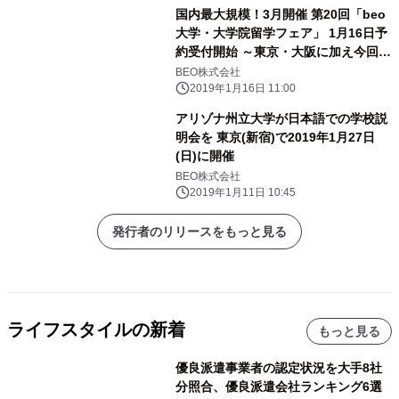
国内最大規模！3月開催 第20回「beo
大学・大学院留学フェア」 1月16日予
約受付開始 ～東京・大阪に加え今回よ
り福岡開催も決定～
BEO株式会社
2019年1月16日 11:00
アリゾナ州立大学が日本語での学校説
明会を 東京(新宿)で2019年1月27日
(日)に開催
BEO株式会社
2019年1月11日 10:45
発行者のリリースをもっと見る
ライフスタイルの新着
もっと見る
優良派遣事業者の認定状況を大手8社
分照合、優良派遣会社ランキング6選