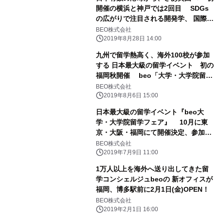
開催の横浜と神戸では2回目 SDGs
の広がりで注目される開発学、 国際関
係学にも強いイギリス大学・大学院留
BEO株式会社
学セミナー開催
2019年8月28日 14:00
九州で留学熱高く、海外100校が参加
する 日本最大級の留学イベント 初の
福岡秋開催 beo「大学・大学院留学
フェア」8月6日予約受付開始
BEO株式会社
2019年8月6日 15:00
日本最大級の留学イベント『beo大
学・大学院留学フェア』 10月に東
京・大阪・福岡にて開催決定、参加は
無料！
BEO株式会社
2019年7月9日 11:00
1万人以上を海外へ送り出してきた留
学コンシェルジュbeoの 新オフィスが
福岡、博多駅前に2月1日(金)OPEN！
BEO株式会社
2019年2月1日 16:00