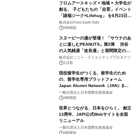
フロムアースキッズ × 地域 × 大学生が
創る、 子どもたちの「自育」イベント
「諸福ジーク×Lifehug」 を8月23日
2
(日)開催
株式会社From Earth Kids
5時間前
スヌーピーの湯が登場！ 「サウナのあ
とに楽しむPEANUTS」第2弾 渋谷
の人気銭湯「改良湯」と期間限定のコ
3
ラボレーション サウナイキタイコラ
株式会社ソニー・クリエイティブプロダクツ
ボグッズも発売決定！
1日前
現役留学生がつくる、留学生のため
の、留学生専用プラットフォーム
Japan Alumni Network（JAN）β版
4
をリリース
一般社団法人日本国際化推進協会
4時間前
世界とつながる、日本をひらく。 創立
13周年、JAPI公式Webサイトを全面
リニューアル
5
一般社団法人日本国際化推進協会
4時間前