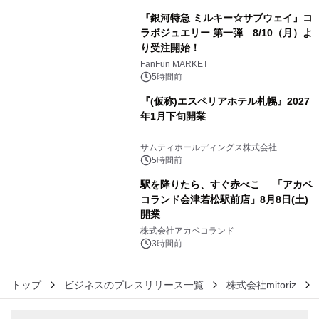
『銀河特急 ミルキー☆サブウェイ』コ
ラボジュエリー 第一弾 8/10（月）よ
り受注開始！
4
FanFun MARKET
5時間前
『(仮称)エスペリアホテル札幌』2027
年1月下旬開業
5
サムティホールディングス株式会社
5時間前
駅を降りたら、すぐ赤べこ 「アカベ
コランド会津若松駅前店」8月8日(土)
開業
6
株式会社アカベコランド
3時間前
トップ
ビジネスのプレスリリース一覧
株式会社mitoriz