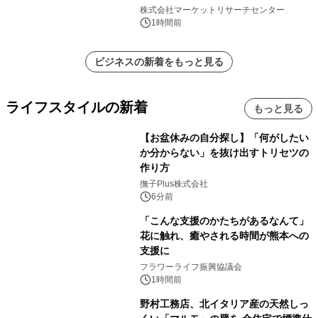
メント、その他）・分析レポートを発
株式会社マーケットリサーチセンター
表
1時間前
ビジネスの新着をもっと見る
ライフスタイルの新着
もっと見る
【お盆休みの自分探し】「何がしたい
か分からない」を抜け出すトリセツの
作り方
撫子Plus株式会社
6分前
「こんな支援のかたちがあるなんて」
花に触れ、癒やされる時間が熊本への
支援に
フラワーライフ振興協議会
1時間前
野村工務店、北イタリア産の天然しっ