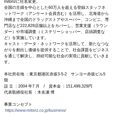
mitorizに社名変更。
全国の主婦を中心とした60万人を超える登録スタッフネ
ットワーク（アンケート会員含む）を活用し、北海道から
沖縄まで全国のドラッグストアやスーパー、コンビニ、専
門店など222,828店舗以上をカバーし、営業支援（ラウン
ダー）や市場調査（ミステリーショッパー、店頭調査な
ど）を実施しています。
キャスト・データ・ネットワークを活用して、新たなつな
がりを創出し価値を提供することで、社会課題をビジネス
を通じて解決し、持続可能な社会の実現に貢献していきま
す。
本社所在地 ：東京都港区赤坂3-5-2 サンヨー赤坂ビル5
階
設 立 ：2004 年7 月 / 資本金 ：151,499,329円
代表取締役社長 ：木名瀬 博
事業コンセプト
https://www.mitoriz.co.jp/business/