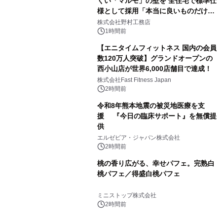
くい「マルモ」の壁を 全住宅で標準仕
様として採用「本当に良いものだけに
こだわる」
株式会社野村工務店
1時間前
【エニタイムフィットネス 国内の会員
数120万人突破】グランドオープンの
西小山店が世界6,000店舗目で達成！
株式会社Fast Fitness Japan
2時間前
令和8年熊本地震の被災地医療を支
援 『今日の臨床サポート』を無償提
供
エルゼビア・ジャパン株式会社
2時間前
桃の香り広がる、幸せパフェ。完熟白
桃パフェ／得盛白桃パフェ
ミニストップ株式会社
2時間前