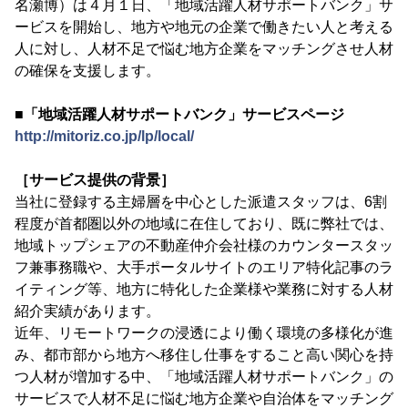
名瀬博）は４月１日、「地域活躍人材サポートバンク」サ
ービスを開始し、地方や地元の企業で働きたい人と考える
人に対し、人材不足で悩む地方企業をマッチングさせ人材
の確保を支援します。
■「地域活躍人材サポートバンク」サービスページ
http://mitoriz.co.jp/lp/local/
［サービス提供の背景］
当社に登録する主婦層を中心とした派遣スタッフは、6割
程度が首都圏以外の地域に在住しており、既に弊社では、
地域トップシェアの不動産仲介会社様のカウンタースタッ
フ兼事務職や、大手ポータルサイトのエリア特化記事のラ
イティング等、地方に特化した企業様や業務に対する人材
紹介実績があります。
近年、リモートワークの浸透により働く環境の多様化が進
み、都市部から地方へ移住し仕事をすること高い関心を持
つ人材が増加する中、「地域活躍人材サポートバンク」の
サービスで人材不足に悩む地方企業や自治体をマッチング