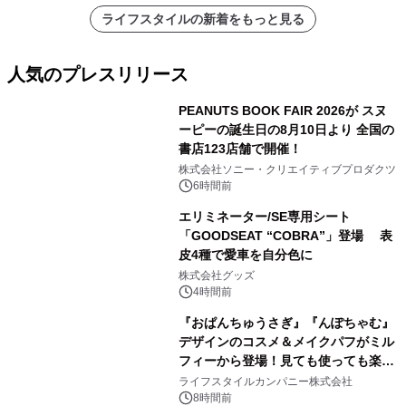
ライフスタイルの新着をもっと見る
人気のプレスリリース
PEANUTS BOOK FAIR 2026が スヌ
ーピーの誕生日の8月10日より 全国の
書店123店舗で開催！
1
株式会社ソニー・クリエイティブプロダクツ
6時間前
エリミネーター/SE専用シート
「GOODSEAT “COBRA”」登場 表
皮4種で愛車を自分色に
2
株式会社グッズ
4時間前
『おぱんちゅうさぎ』『んぽちゃむ』
デザインのコスメ＆メイクパフがミル
フィーから登場！見ても使っても楽し
3
い、ポップでキュートなコレクショ
ライフスタイルカンパニー株式会社
ン。
8時間前