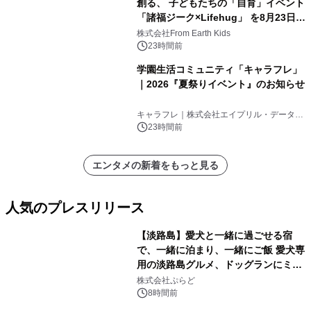
創る、 子どもたちの「自育」イベント
「諸福ジーク×Lifehug」 を8月23日
(日)開催
株式会社From Earth Kids
23時間前
学園生活コミュニティ「キャラフレ」
｜2026『夏祭りイベント』のお知らせ
キャラフレ｜株式会社エイプリル・データ・
デザインズ
23時間前
エンタメの新着をもっと見る
人気のプレスリリース
【淡路島】愛犬と一緒に過ごせる宿
で、一緒に泊まり、一緒にご飯 愛犬専
用の淡路島グルメ、ドッグランにミニ
1
プール グランピングとトレーラーハウ
株式会社ぷらど
スの2施設で
8時間前