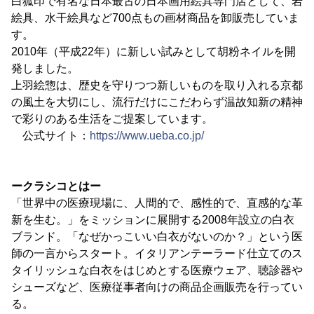
白狐印で有名な日本最古の日本画用絵具専門店として、岩
絵具、水干絵具など700点もの画材商品を卸販売していま
す。
2010年（平成22年）に新しい試みとして胡粉ネイルを開
発しました。
上羽絵惣は、歴史を守りつつ新しいものを取り入れる京都
の風土を大切にし、流行だけにこだわらず温故知新の精神
で彩りのある生活をご提案しています。
公式サイト：
https://www.ueba.co.jp/
ークラシコとはー
「世界中の医療現場に、人間的で、感性的で、直感的な革
新を生む。」をミッションに展開する2008年設立の白衣
ブランド。「なぜかっこいい白衣がないのか？」という医
師の一言からスタート。イタリアンテーラード仕立てのス
タイリッシュな白衣をはじめとする医療ウェア、聴診器や
シューズなど、医療従事者向けの商品企画販売を行ってい
る。