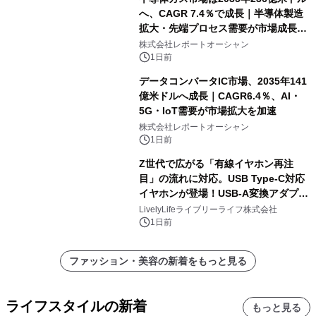
へ、CAGR 7.4％で成長｜半導体製造
拡大・先端プロセス需要が市場成長を
加速
株式会社レポートオーシャン
1日前
データコンバータIC市場、2035年141
億米ドルへ成長｜CAGR6.4％、AI・
5G・IoT需要が市場拡大を加速
株式会社レポートオーシャン
1日前
Z世代で広がる「有線イヤホン再注
目」の流れに対応。USB Type-C対応
イヤホンが登場！USB-A変換アダプタ
ー付きでスマホからパソコンまで幅広
LivelyLifeライブリーライフ株式会社
く活用可能
1日前
ファッション・美容の新着をもっと見る
ライフスタイルの新着
もっと見る