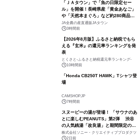
「ＪＡタウン」で「魚の日限定セー
ル」を開催！長崎県産「黄金あなご」
や「天然本まぐろ」など約280商品を
2
販売！～毎月１０日の定例企画～
JA全農の産直通販JAタウン
3時間前
【2026年8月版】ふるさと納税でもら
える『玄米』の還元率ランキングを発
表
3
とくさと-ふるさと納税還元率ランキング-
10時間前
「Honda CB250T HAWK」Tシャツ登
場
4
CAMSHOP.JP
7時間前
スヌーピーの湯が登場！ 「サウナのあ
とに楽しむPEANUTS」第2弾 渋谷
の人気銭湯「改良湯」と期間限定のコ
5
ラボレーション サウナイキタイコラ
株式会社ソニー・クリエイティブプロダクツ
ボグッズも発売決定！
2日前