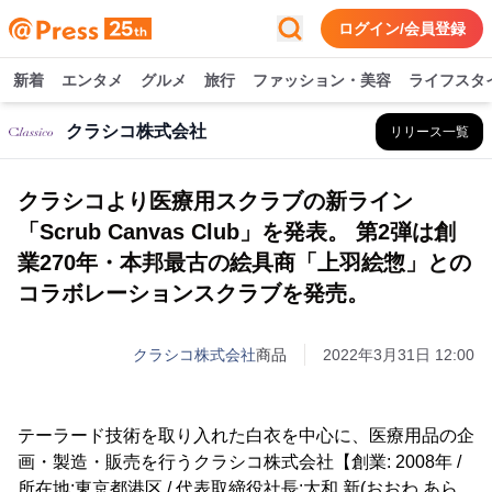
ログイン/会員登録
新着
エンタメ
グルメ
旅行
ファッション・美容
ライフスタ
クラシコ株式会社
リリース一覧
クラシコより医療用スクラブの新ライン
「Scrub Canvas Club」を発表。 第2弾は創
業270年・本邦最古の絵具商「上羽絵惣」との
コラボレーションスクラブを発売。
クラシコ株式会社
商品
2022年3月31日 12:00
テーラード技術を取り入れた白衣を中心に、医療用品の企
画・製造・販売を行うクラシコ株式会社【創業: 2008年 /
所在地:東京都港区 / 代表取締役社長:大和 新(おおわ あら