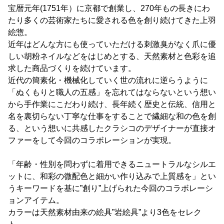
宝暦元年(1751年）に京都で創業し、270年もの長きにわ
たり多くの芸術家たちに愛される色を創り続けてきた上羽
絵惣。
近年はどんな方にも使っていただける刺激臭がなく爪に優
しい胡粉ネイルなどをはじめとする、天然素材と色彩を追
求した商品づくりを続けています。
近代の簡素化・機械化していく世の流れに逆らうように
「ぬくもりと職人の五感」を忘れてはならないという想い
から手作業にこだわり続け、長年続く歴史と伝統、信用と
名を裏切らない丁寧な仕事をすることで繊細な和の色を創
る、という想いに共感したクラシコのデザイナーが直接オ
ファーをして今回のコラボレーションが実現。
「年齢・性別を問わずに着用できるニュートラルなシルエ
ットに、和彩の微配色と細かい作り込みで上質感を」とい
うキーワードを基に”創り”上げられた今回のコラボレーシ
ョンアイテム。
カラーは天然素材由来の絵具”岩絵具”より3色をセレク