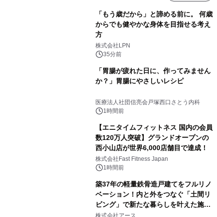
「もう歳だから」と諦める前に。 何歳
からでも健やかな身体を目指せる考え
方
株式会社LPN
35分前
「胃腸が疲れた日に、作ってみません
か？」胃腸にやさしいレシピ
医療法人社団信亮会戸塚西口さとう内科
1時間前
【エニタイムフィットネス 国内の会員
数120万人突破】グランドオープンの
西小山店が世界6,000店舗目で達成！
株式会社Fast Fitness Japan
1時間前
築37年の軽量鉄骨造戸建てをフルリノ
ベーション！内と外をつなぐ「土間リ
ビング」で新たな暮らしを叶えた施工
事例を株式会社アースが公開
株式会社アース