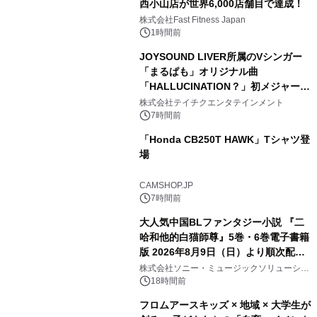
西小山店が世界6,000店舗目で達成！
株式会社Fast Fitness Japan
1時間前
JOYSOUND LIVER所属のVシンガー
「まるぱも」オリジナル曲
「HALLUCINATION？」初メジャー配
信リリース決定！
株式会社テイチクエンタテインメント
7時間前
「Honda CB250T HAWK」Tシャツ登
場
CAMSHOP.JP
7時間前
大人気中国BLファンタジー小説 『二
哈和他的白猫師尊』5巻・6巻電子書籍
版 2026年8月9日（日）より順次配信
開始
株式会社ソニー・ミュージックソリューショ
ンズ
18時間前
フロムアースキッズ × 地域 × 大学生が