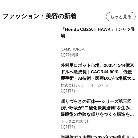
ファッション・美容の新着
もっと見る
「Honda CB250T HAWK」Tシャツ登
場
CAMSHOP.JP
7時間前
外科用ロボット市場、2035年544億米
ドルへ急成長｜CAGR44.90％、低侵
襲手術・AI技術・医療DXが市場拡大を
牽引
株式会社レポートオーシャン
1日前
眠りづらさの正体──シリーズ第三回
浅い呼吸が"二酸化炭素過剰"を生み、
爆睡型の危険な眠りをつくる構造を解
説
トラタニ株式会社
1日前
半導体ガス市場は2035年236億米ドル