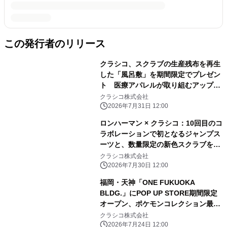
この発行者のリリース
クラシコ、スクラブの生産残布を再生
した「風呂敷」を期間限定でプレゼン
ト 医療アパレルが取り組むアップサ
イクルの新提案
クラシコ株式会社
2026年7月31日 12:00
ロンハーマン × クラシコ：10回目のコ
ラボレーションで初となるジャンプス
ーツと、数量限定の新色スクラブを発
売
クラシコ株式会社
2026年7月30日 12:00
福岡・天神「ONE FUKUOKA
BLDG.」にPOP UP STORE期間限定
オープン、ポケモンコレクション最新
作を先行販売：クラシコ
クラシコ株式会社
2026年7月24日 12:00