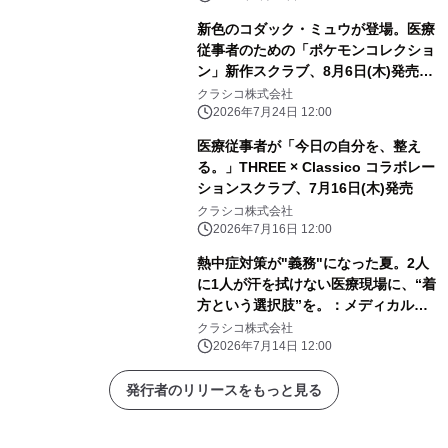
新色のコダック・ミュウが登場。医療
従事者のための「ポケモンコレクショ
ン」新作スクラブ、8月6日(木)発売決
定
クラシコ株式会社
2026年7月24日 12:00
医療従事者が「今日の自分を、整え
る。」THREE × Classico コラボレー
ションスクラブ、7月16日(木)発売
クラシコ株式会社
2026年7月16日 12:00
熱中症対策が"義務"になった夏。2人
に1人が汗を拭けない医療現場に、“着
方という選択肢”を。：メディカルア
パレルブランド「クラシコ」
クラシコ株式会社
2026年7月14日 12:00
発行者のリリースをもっと見る