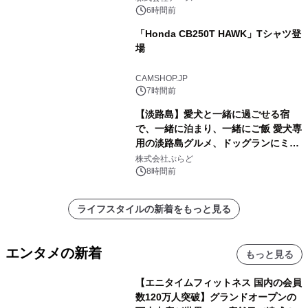
6時間前
「Honda CB250T HAWK」Tシャツ登
場
CAMSHOP.JP
7時間前
【淡路島】愛犬と一緒に過ごせる宿
で、一緒に泊まり、一緒にご飯 愛犬専
用の淡路島グルメ、ドッグランにミニ
プール グランピングとトレーラーハウ
株式会社ぷらど
スの2施設で
8時間前
ライフスタイルの新着をもっと見る
エンタメの新着
もっと見る
【エニタイムフィットネス 国内の会員
数120万人突破】グランドオープンの