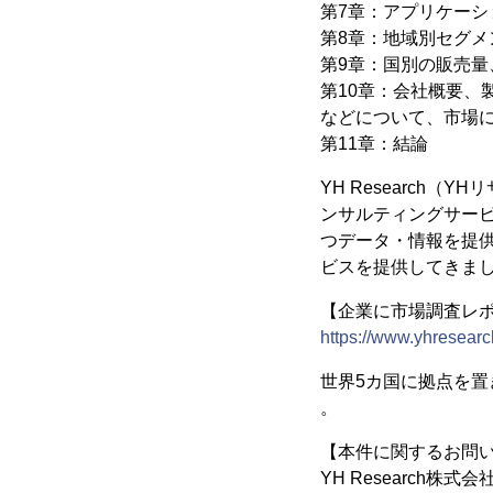
第7章：アプリケーシ
第8章：地域別セグメン
第9章：国別の販売量、
第10章：会社概要
などについて、市場
第11章：結論
YH Research
ンサルティングサー
つデータ・情報を提供
ビスを提供してきま
【企業に市場調査レポー
https://www.yhresearc
世界5カ国に拠点を
。
【本件に関するお問
YH Research株式会