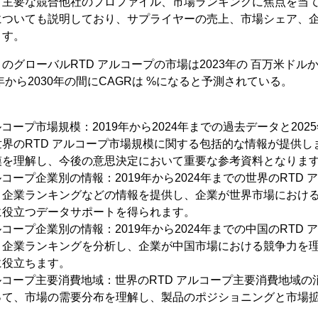
、主要な競合他社のプロファイル、市場ランキングに焦点を当
についても説明しており、サプライヤーの売上、市場シェア、
ます。
よるとのグローバルRTD アルコープの市場は2023年の 百万米ドルか
年から2030年の間にCAGRは %になると予測されている。
ルコープ市場規模：2019年から2024年までの過去データと2025
界のRTD アルコープ市場規模に関する包括的な情報が提供し
模を理解し、今後の意思決定において重要な参考資料となりま
ルコープ企業別の情報：2019年から2024年までの世界のRTD
、企業ランキングなどの情報を提供し、企業が世界市場におけ
に役立つデータサポートを得られます。
ルコープ企業別の情報：2019年から2024年までの中国のRTD
、企業ランキングを分析し、企業が中国市場における競争力を
に役立ちます。
アルコープ主要消費地域：世界のRTD アルコープ主要消費地域
って、市場の需要分布を理解し、製品のポジショニングと市場