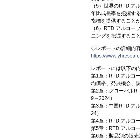
（5）世界のRTD 
年比成長率を把握す
指標を提供すること
（6）RTD アルコ
ニングを把握するこ
◇レポートの詳細内
https://www.yhresearc
レポートには以下の
第1章：RTD アル
均価格、発展機会、
第2章：グローバルR
9～2024）
第3章：中国RTD 
24）
第4章：RTD アルコ
第5章：RTD アル
第6章：製品別の販売量