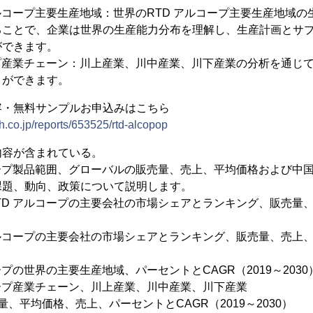
アルコープ主要生産地域：世界のRTD アルコープ主要生産地域
ることで、企業は世界の生産能力分布を理解し、生産計画とサ
ができます。
ープ産業チェーン：川上産業、川中産業、川下産業の分析を通じ
とができます。
容・無料サンプルお申込みはこちら
h.co.jp/reports/653525/rtd-alcopop
内容が含まれている。
コープ製品範囲、グローバルの販売量、売上、平均価格および中
課題、動向、政策について説明します。
TD アルコープの主要会社の市場シェアとランキング、販売量、
アルコープの主要会社の市場シェアとランキング、販売量、売上、平
ープの世界の主要生産地域、パーセントとCAGR（2019～2030
コープ産業チェーン、川上産業、川中産業、川下産業
、平均価格、売上、パーセントとCAGR（2019～2030）