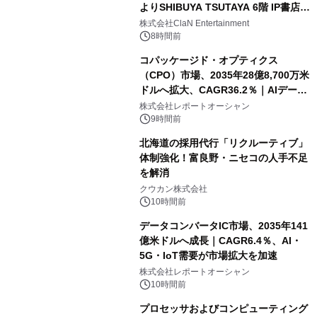
よりSHIBUYA TSUTAYA 6階 IP書店で
開催決定！！
株式会社ClaN Entertainment
8時間前
コパッケージド・オプティクス
（CPO）市場、2035年28億8,700万米
ドルへ拡大、CAGR36.2％｜AIデータ
センター・高速光通信需要が成長を加
株式会社レポートオーシャン
速
9時間前
北海道の採用代行「リクルーティブ」
体制強化！富良野・ニセコの人手不足
を解消
クウカン株式会社
10時間前
データコンバータIC市場、2035年141
億米ドルへ成長｜CAGR6.4％、AI・
5G・IoT需要が市場拡大を加速
株式会社レポートオーシャン
10時間前
プロセッサおよびコンピューティング