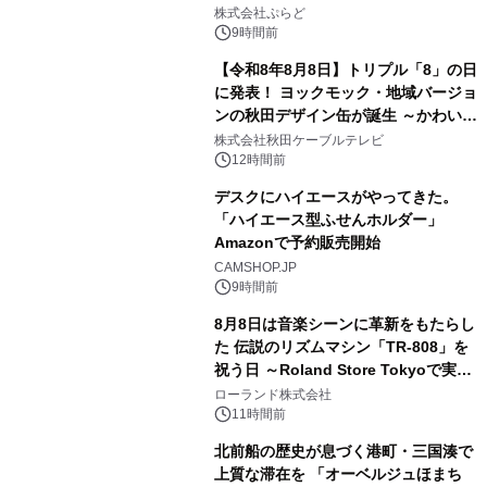
2
きで Villa Mon Temps AWAJIの連泊
株式会社ぷらど
素泊りプラン
9時間前
【令和8年8月8日】トリプル「8」の日
に発表！ ヨックモック・地域バージョ
ンの秋田デザイン缶が誕生 ～かわいい
3
秋田犬の子犬と秋田の四季と名所を巡
株式会社秋田ケーブルテレビ
るパッケージ～ 9月1日(火)秋田県内で
12時間前
販売開始
デスクにハイエースがやってきた。
「ハイエース型ふせんホルダー」
Amazonで予約販売開始
4
CAMSHOP.JP
9時間前
8月8日は音楽シーンに革新をもたらし
た 伝説のリズムマシン「TR-808」を
祝う日 ～Roland Store Tokyoで実機
5
を展示しての 記念キャンペーンを開
ローランド株式会社
催 英国ラジオ「NTS」の 特別プログ
11時間前
ラムや、「TR-808」を愛する伝説的
北前船の歴史が息づく港町・三国湊で
アーティストを フィーチャーしたアニ
上質な滞在を 「オーベルジュほまち
メーションを公開～