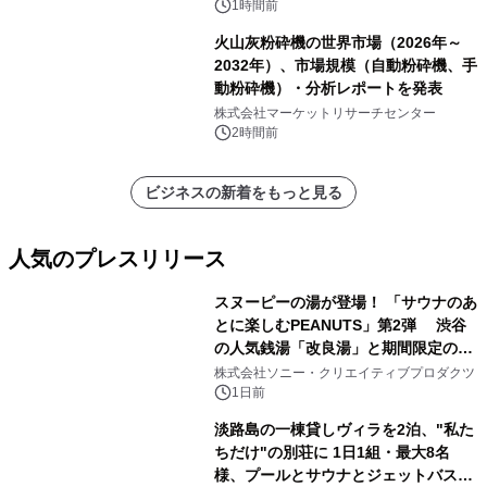
ックス系改質剤）・分析レポートを発
1時間前
表
火山灰粉砕機の世界市場（2026年～
2032年）、市場規模（自動粉砕機、手
動粉砕機）・分析レポートを発表
株式会社マーケットリサーチセンター
2時間前
ビジネスの新着をもっと見る
人気のプレスリリース
スヌーピーの湯が登場！ 「サウナのあ
とに楽しむPEANUTS」第2弾 渋谷
の人気銭湯「改良湯」と期間限定のコ
1
ラボレーション サウナイキタイコラ
株式会社ソニー・クリエイティブプロダクツ
ボグッズも発売決定！
1日前
淡路島の一棟貸しヴィラを2泊、"私た
ちだけ"の別荘に 1日1組・最大8名
様、プールとサウナとジェットバス付