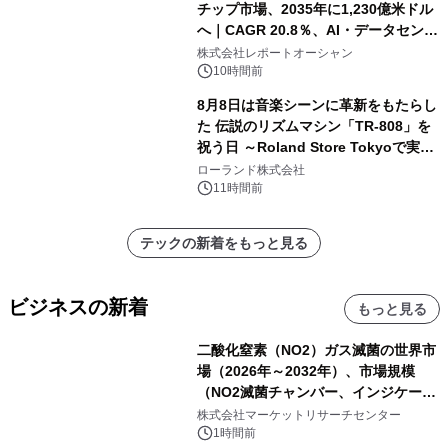
チップ市場、2035年に1,230億米ドル
へ｜CAGR 20.8％、AI・データセンタ
ー需要が成長を牽引
株式会社レポートオーシャン
10時間前
8月8日は音楽シーンに革新をもたらし
た 伝説のリズムマシン「TR-808」を
祝う日 ～Roland Store Tokyoで実機
を展示しての 記念キャンペーンを開
ローランド株式会社
催 英国ラジオ「NTS」の 特別プログ
11時間前
ラムや、「TR-808」を愛する伝説的
アーティストを フィーチャーしたアニ
テックの新着をもっと見る
メーションを公開～
ビジネスの新着
もっと見る
二酸化窒素（NO2）ガス滅菌の世界市
場（2026年～2032年）、市場規模
（NO2滅菌チャンバー、インジケータ
ーおよびモニタリングシステム、その
株式会社マーケットリサーチセンター
他）・分析レポートを発表
1時間前