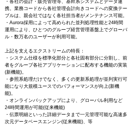
・各社の会計・販売管理等、基幹系システムとデータ連
携。業務コードから各社管理会計向きコードへの変換テー
ブルは、親会社ではなく各社担当者がメンテナンス可能。
・Aurora採用によって高められた並列処理性能と24時間
運用により、ひとつのグループ経営管理基盤上でグローバ
ル・数万名のユーザーが利用可能。
上記を支えるエクストリームの特長：
・システム仕様を標準化部分と各社固有部分に分割し、前
者をグループ各社アプリケーションに配布する機能の実装
(新機能)。
・参照系処理だけでなく、多くの更新系処理が並列実行可
能になり大規模ユースでのパフォーマンスが向上(新機
能)。
・オンラインバックアップにより、グローバル利用など
24時間運用が可能(従来機能)
・伝票明細といった詳細データまで一元管理可能な高速多
次元データベースエンジン(従来機能)、等