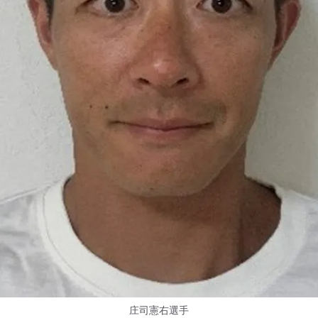
庄司憲右選手