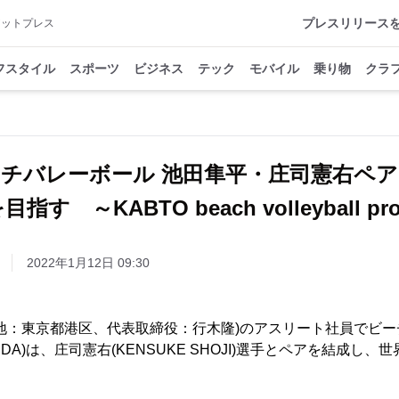
プレスリリース
アットプレス
フスタイル
スポーツ
ビジネス
テック
モバイル
乗り物
クラ
ーチバレーボール 池田隼平・庄司憲右ペ
指す ～KABTO beach volleyball pro
2022年1月12日 09:30
地：東京都港区、代表取締役：行木隆)のアスリート社員でビ
IKEDA)は、庄司憲右(KENSUKE SHOJI)選手とペアを結成し