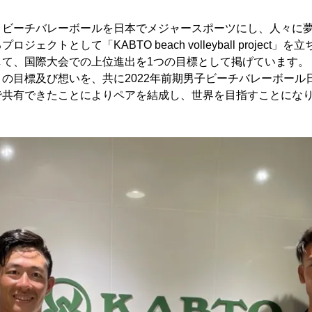
、ビーチバレーボールを日本でメジャースポーツにし、人々に
ェクトとして「KABTO beach volleyball project
して、国際大会での上位進出を1つの目標として掲げています。
の目標及び想いを、共に2022年前期男子ビーチバレーボール
で共有できたことによりペアを結成し、世界を目指すことにな