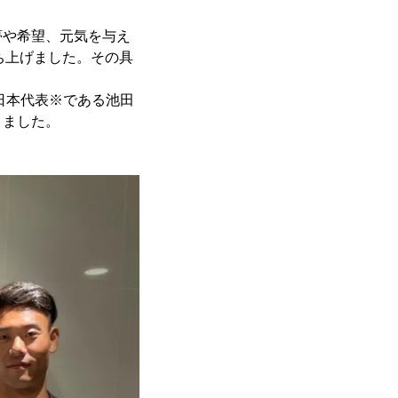
夢や希望、元気を与え
」を立ち上げました。その具
日本代表※である池田
りました。