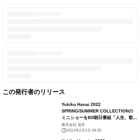
この発行者のリリース
Yukiko Hanai 2022
SPRING/SUMMER COLLECTIONの
ミニショーをBS朝日番組「人生、歌が
ある」内で 2月5日にON AIR
株式会社 花井
2022年2月1日 09:30