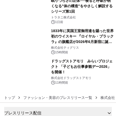
眠りづらさの正体──寝ると呼吸が弱
くなる"体の構造"をやさしく解説する
シリーズ第1回
4
トラタニ株式会社
1日前
1833年に英国王室御用達を賜った世界
初のウイスキー 『ロイヤル・ブラック
ラ』の旗艦店が2026年6月新宿に誕
5
生 バカルディ ジャパンと連携した
株式会社ティグリス
没入型バー「BAR Arca」
15時間前
ドラッグストアモリ みらいプロジェ
クト 「子どもお仕事参観デー2026」
を開催！
6
株式会社ドラッグストアモリ
11時間前
トップ
ファッション・美容のプレスリリース一覧
株式会社
プレスリリース配信