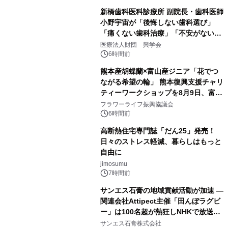
新橋歯科医科診療所 副院長・歯科医師
小野宇宙が「後悔しない歯科選び」
「痛くない歯科治療」「不安がない治
療計画」をテーマに専門監修
医療法人財団 興学会
6時間前
熊本産胡蝶蘭×富山産ジニア「花でつ
ながる希望の輪」 熊本復興支援チャリ
ティーワークショップを8月9日、富
山・射水で開催
フラワーライフ振興協議会
6時間前
高断熱住宅専門誌「だん25」発売！
日々のストレス軽減、暮らしはもっと
自由に
jimosumu
7時間前
サンエス石膏の地域貢献活動が加速 ―
関連会社Attipect主催「田んぼラグビ
ー」は100名超が熱狂しNHKで放送さ
れました。
サンエス石膏株式会社