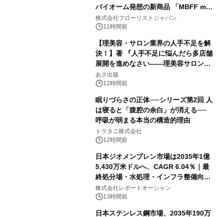
バイオーム発想の新商品 「MBFF mb
クレンジングPRO」を2026年8月6日
株式会社フローリストジャパン
発売
11時間前
【理美容・サロン業界の人手不足を解
決！】著 『人手不足に悩んだら多店舗
展開を進めなさい――理美容サロン
「多店舗展開」の教科書』2026年8月
あさ出版
24日（月）発売
12時間前
眠りづらさの正体──シリーズ第2回 人
は寝ると「腹腔の余白」が消える──
呼吸が弱まる本当の構造的理由
トラタニ株式会社
12時間前
日本ジオメンブレン市場は2035年1億
5,430万米ドルへ、CAGR 6.04％｜最
終処分場・水処理・インフラ整備向け
需要拡大
株式会社レポートオーシャン
13時間前
日本ステンレス鋼市場、2035年190万