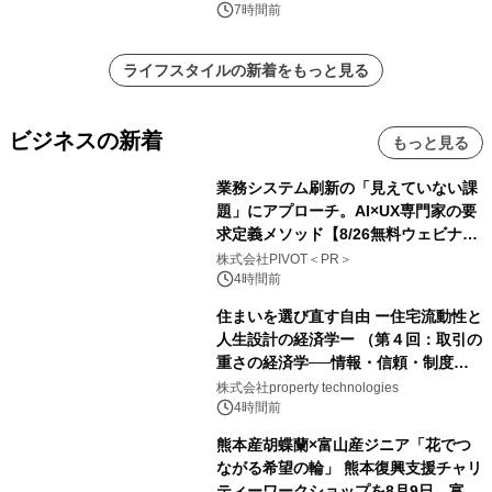
7時間前
ライフスタイルの新着をもっと見る
ビジネスの新着
もっと見る
業務システム刷新の「見えていない課
題」にアプローチ。AI×UX専門家の要
求定義メソッド【8/26無料ウェビナ
ー】株式会社PIVOT
株式会社PIVOT＜PR＞
4時間前
住まいを選び直す自由 ー住宅流動性と
人生設計の経済学ー （第４回：取引の
重さの経済学──情報・信頼・制度を
PropTechはどう組み替えるか）｜
株式会社property technologies
PropTech-Lab
4時間前
熊本産胡蝶蘭×富山産ジニア「花でつ
ながる希望の輪」 熊本復興支援チャリ
ティーワークショップを8月9日、富