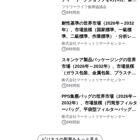
山・射水で開催
フラワーライフ振興協議会
6時間前
耐性基準の世界市場（2026年～2032
年）、市場規模（国家標準、一級標
準、二級標準、作業標準）・分析レポ
ートを発表
株式会社マーケットリサーチセンター
6時間前
スキンケア製品パッケージングの世界
市場（2026年～2032年）、市場規模
（ガラス包装、金属包装、プラスチッ
ク包装、その他）・分析レポートを発
株式会社マーケットリサーチセンター
表
6時間前
PPS集塵バッグの世界市場（2026年～
2032年）、市場規模（円筒形フィルタ
ーバッグ、平袋型フィルターバッグ、
プリーツフィルターバッグ、その
株式会社マーケットリサーチセンター
他）・分析レポートを発表
6時間前
ビジネスの新着をもっと見る