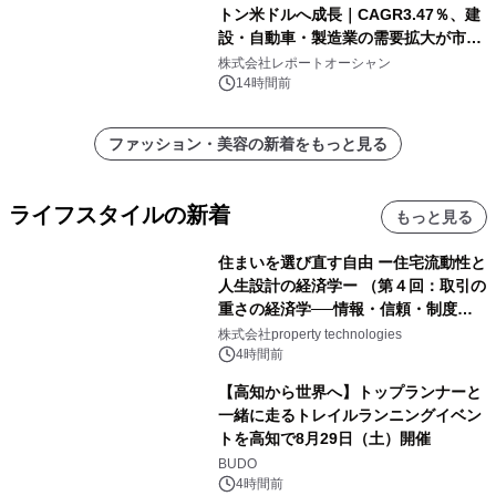
トン米ドルへ成長｜CAGR3.47％、建
設・自動車・製造業の需要拡大が市場
を牽引
株式会社レポートオーシャン
14時間前
ファッション・美容の新着をもっと見る
ライフスタイルの新着
もっと見る
住まいを選び直す自由 ー住宅流動性と
人生設計の経済学ー （第４回：取引の
重さの経済学──情報・信頼・制度を
PropTechはどう組み替えるか）｜
株式会社property technologies
PropTech-Lab
4時間前
【高知から世界へ】トップランナーと
一緒に走るトレイルランニングイベン
トを高知で8月29日（土）開催
BUDO
4時間前