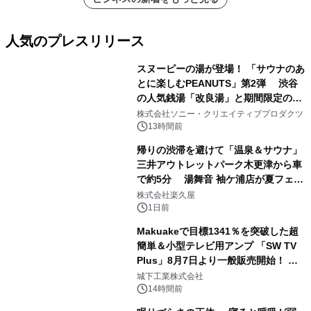
人気のプレスリリース
スヌーピーの湯が登場！ 「サウナのあ
とに楽しむPEANUTS」第2弾 渋谷
の人気銭湯「改良湯」と期間限定のコ
1
ラボレーション サウナイキタイコラ
株式会社ソニー・クリエイティブプロダクツ
ボグッズも発売決定！
13時間前
帰りの渋滞を避けて「温泉＆サウナ」
三井アウトレットパーク木更津から車
で約5分 湯舞音 袖ケ浦店が夏フェア
2
メニューを提供
株式会社楽久屋
1日前
Makuakeで目標1341％を突破した超
簡単＆小型テレビ用アンプ 「SW TV
Plus」8月7日より一般販売開始！ ケ
3
ーブル1本つなぐだけ、テレビの音が
城下工業株式会社
ぐっと豊かに
14時間前