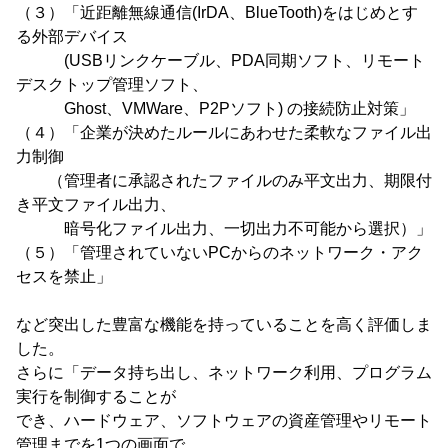
（３）「近距離無線通信(IrDA、BlueTooth)をはじめとす
る外部デバイス
(USBリンクケーブル、PDA同期ソフト、リモート
デスクトップ管理ソフト、
Ghost、VMWare、P2Pソフト) の接続防止対策」
（４）「企業が決めたルールにあわせた柔軟なファイル出
力制御
（管理者に承認されたファイルのみ平文出力、期限付
き平文ファイル出力、
暗号化ファイル出力、一切出力不可能から選択）」
（５）「管理されていないPCからのネットワーク・アク
セスを禁止」
など突出した豊富な機能を持っていることを高く評価しま
した。
さらに「データ持ち出し、ネットワーク利用、プログラム
実行を制御することが
でき、ハードウェア、ソフトウェアの資産管理やリモート
管理までを1つの画面で