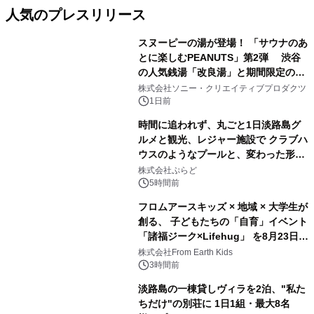
人気のプレスリリース
スヌーピーの湯が登場！ 「サウナのあ
とに楽しむPEANUTS」第2弾 渋谷
の人気銭湯「改良湯」と期間限定のコ
1
ラボレーション サウナイキタイコラ
株式会社ソニー・クリエイティブプロダクツ
ボグッズも発売決定！
1日前
時間に追われず、丸ごと1日淡路島グ
ルメと観光、レジャー施設で クラブハ
ウスのようなプールと、変わった形の
2
サウナも 「THE BOXY AWAJI」のお
株式会社ぷらど
得な素泊まり連泊プランで
5時間前
フロムアースキッズ × 地域 × 大学生が
創る、 子どもたちの「自育」イベント
「諸福ジーク×Lifehug」 を8月23日
3
(日)開催
株式会社From Earth Kids
3時間前
淡路島の一棟貸しヴィラを2泊、"私た
ちだけ"の別荘に 1日1組・最大8名