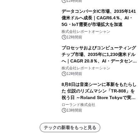
12時間前
データコンバータIC市場、2035年141
億米ドルへ成長｜CAGR6.4％、AI・
5G・IoT需要が市場拡大を加速
株式会社レポートオーシャン
12時間前
プロセッサおよびコンピューティング
チップ市場、2035年に1,230億米ドル
へ｜CAGR 20.8％、AI・データセンタ
ー需要が成長を牽引
株式会社レポートオーシャン
12時間前
8月8日は音楽シーンに革新をもたらし
た 伝説のリズムマシン「TR-808」を
祝う日 ～Roland Store Tokyoで実機
を展示しての 記念キャンペーンを開
ローランド株式会社
催 英国ラジオ「NTS」の 特別プログ
13時間前
ラムや、「TR-808」を愛する伝説的
アーティストを フィーチャーしたアニ
テックの新着をもっと見る
メーションを公開～