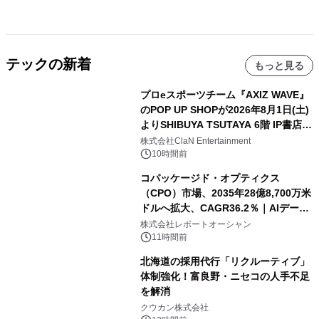
テックの新着
もっと見る
プロeスポーツチーム『AXIZ WAVE』
のPOP UP SHOPが2026年8月1日(土)
よりSHIBUYA TSUTAYA 6階 IP書店で
開催決定！！
株式会社ClaN Entertainment
10時間前
コパッケージド・オプティクス
（CPO）市場、2035年28億8,700万米
ドルへ拡大、CAGR36.2％｜AIデータ
センター・高速光通信需要が成長を加
株式会社レポートオーシャン
速
11時間前
北海道の採用代行「リクルーティブ」
体制強化！富良野・ニセコの人手不足
を解消
クウカン株式会社