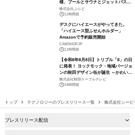
様、プールとサウナとジェットバス付
4
きで Villa Mon Temps AWAJIの連泊
株式会社ぷらど
素泊りプラン
11時間前
デスクにハイエースがやってきた。
「ハイエース型ふせんホルダー」
Amazonで予約販売開始
5
CAMSHOP.JP
11時間前
【令和8年8月8日】トリプル「8」の日
に発表！ ヨックモック・地域バージョ
ンの秋田デザイン缶が誕生 ～かわいい
6
秋田犬の子犬と秋田の四季と名所を巡
株式会社秋田ケーブルテレビ
るパッケージ～ 9月1日(火)秋田県内で
14時間前
販売開始
トップ
テクノロジーのプレスリリース一覧
株式会社シーピ
プレスリリース配信