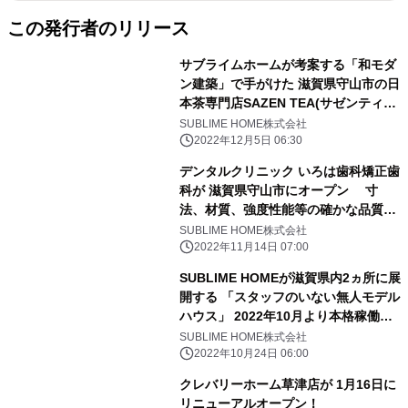
この発行者のリリース
サブライムホームが考案する「和モダ
ン建築」で手がけた 滋賀県守山市の日
本茶専門店SAZEN TEA(サゼンティ
ー) 1/14・1/15に滋賀県大津市の和
SUBLIME HOME株式会社
モダンモデルハウスで開催の オープン
2022年12月5日 06:30
ハウスにてお茶の試飲＆プレゼントを
デンタルクリニック いろは歯科矯正歯
実施
科が 滋賀県守山市にオープン 寸
法、材質、強度性能等の確かな品質基
準を持つ JAS構造材を採用したデンタ
SUBLIME HOME株式会社
ルクリニック。
2022年11月14日 07:00
SUBLIME HOMEが滋賀県内2ヵ所に展
開する 「スタッフのいない無人モデル
ハウス」 2022年10月より本格稼働開
始！
SUBLIME HOME株式会社
2022年10月24日 06:00
クレバリーホーム草津店が 1月16日に
リニューアルオープン！