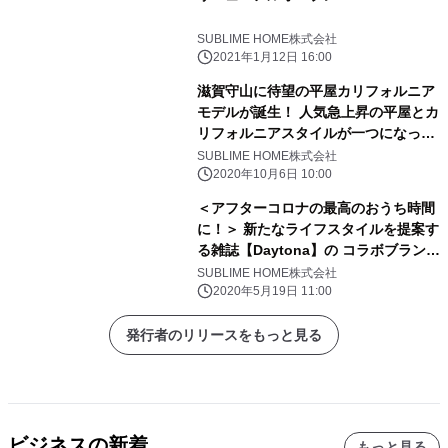
SUBLIME HOME株式会社
2021年1月12日 16:00
滋賀守山に待望の平屋カリフォルニア
モデルが誕生！ 人気急上昇の平屋とカ
リフォルニアスタイルが一つになった
モデルハウスが10月10日(土)OPEN
SUBLIME HOME株式会社
2020年10月6日 10:00
＜アフターコロナの最高のおうち時間
に！＞ 新たなライフスタイルを提案す
る雑誌【Daytona】の コラボブラン
ド、デイトナハウス×LDK 滋賀南の モ
SUBLIME HOME株式会社
デルハウスが5月23日(土)OPEN！！
2020年5月19日 11:00
発行者のリリースをもっと見る
ビジネスの新着
もっと見る