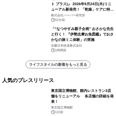
ト プラス)』 2026年9月24日(木)リニ
ューアル新発売！ 「乾燥」ケアに特化
し、ライン使いで潤いに満ちた肌へ
株式会社ハーバー研究所
52分前
「“なつやすみ親子企画” おさかな先生
と行く！ 『伊勢志摩お魚図鑑』でおさ
かなの旅ミニ体験」の実施
近畿日本鉄道株式会社
1時間前
ライフスタイルの新着をもっと見る
人気のプレスリリース
東京国立博物館、館内レストラン3店
舗をリニューアル 各店舗の詳細を発
表！
1
東京国立博物館
1日前