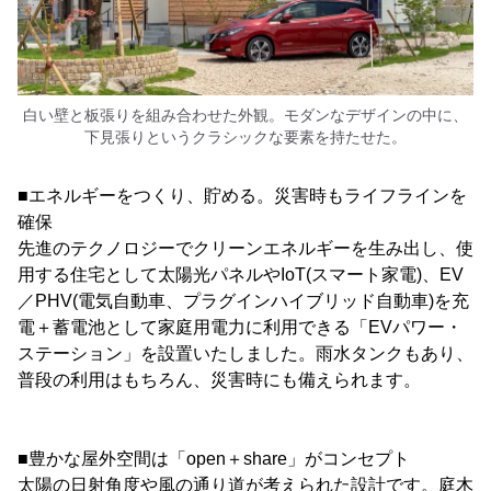
白い壁と板張りを組み合わせた外観。モダンなデザインの中に、
下見張りというクラシックな要素を持たせた。
■エネルギーをつくり、貯める。災害時もライフラインを
確保
先進のテクノロジーでクリーンエネルギーを生み出し、使
用する住宅として太陽光パネルやIoT(スマート家電)、EV
／PHV(電気自動車、プラグインハイブリッド自動車)を充
電＋蓄電池として家庭用電力に利用できる「EVパワー・
ステーション」を設置いたしました。雨水タンクもあり、
普段の利用はもちろん、災害時にも備えられます。
■豊かな屋外空間は「open＋share」がコンセプト
太陽の日射角度や風の通り道が考えられた設計です。庭木