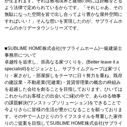
が生まれます。それは敷地境界と建物の間には距離をとる
よう法律で定められているからです。「それじゃあ、その
無駄になった空間を皆で出し合ってより豊かな屋外空間に
すればいい！」そんな想いを実現したのが、サブライムホ
ームのホリデータウンシリーズです。
■SUBLIME HOME株式会社(サブライムホーム)一級建築士
事務所について
卓越性を追求し、崇高なる家づくりを。(Better leave it a
specialist!)をビジョンとし、サブライムグループは家づく
り・家さがし・部屋探しをテーマに日々努力を重ね、既存
の建設業・不動産業(宅建業)・賃貸管理業の概念の枠組み
を超越した会社を創ることを目指しております。ひいては
これからのお客様との出会い(ご縁)の中で、あらゆる物事
の課題解決(ワンストップソリューション)をできることで
今よりさらに皆様の生活が豊かになることを願っておりま
す。その中で一人ひとりのライフスタイルを尊重した家作
りのご提案を目指してSUBLIME HOME株式会社(サブライ