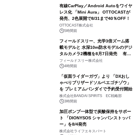
有線CarPlay／Android Autoをワイヤ
レス化 「Mini Aura」 OTTOCASTが
発売、2色展開で8/31まで40％OFF！
2
OTTOCAST株式会社
5時間前
フィールドスリー、光学3倍ズーム搭
載モデルと 水深10m防水モデルのデジ
タルカメラ2機種を8月7日発売 有効
3
約1300万画素、用途別に選べるコンデ
フィールドスリー株式会社
ジ新登場
4時間前
「仮面ライダーガヴ」より 「DXおし
ゃべりブリザードソルベエゴチゾウ」
を プレミアムバンダイで予約受付開始
4
株式会社BANDAI SPIRITS EC戦略部
3時間前
加圧ポンプ一体型で炭酸保持をサポー
ト 「DIONYSOS シャンパンストッパ
ー」を8/4発売
5
株式会社ライフエキスパート