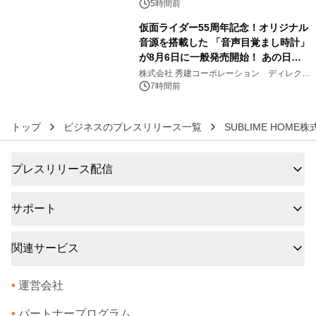
5時間前
仮面ライダー55周年記念！オリジナル
音源を搭載した 「音声目覚まし時計」
が8月6日に一般発売開始！ あの日の
6
大興奮が今甦る
株式会社 秀建コーポレーション ディレクト
アートギャラリー
7時間前
トップ
ビジネスのプレスリリース一覧
SUBLIME HOME
プレスリリース配信
サポート
関連サービス
•
運営会社
•
パートナープログラム