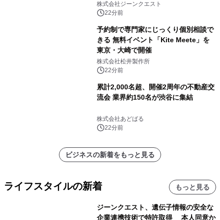
タ活用を支援
株式会社ジーンクエスト
22分前
予約制で専門家にじっくり個別相談で
きる 無料イベント「Kite Meete」を
東京・大崎で開催
株式会社松井製作所
22分前
累計2,000名超、開催2周年の不動産交
流会 業界約150名が渋谷に集結
株式会社あどばる
22分前
ビジネスの新着をもっと見る
ライフスタイルの新着
もっと見る
ジーンクエスト、遺伝子情報の安全な
企業連携技術で特許取得 本人同意か