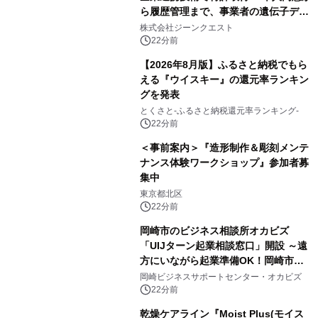
ら履歴管理まで、事業者の遺伝子デー
タ活用を支援
株式会社ジーンクエスト
22分前
【2026年8月版】ふるさと納税でもら
える『ウイスキー』の還元率ランキン
グを発表
とくさと-ふるさと納税還元率ランキング-
22分前
＜事前案内＞『造形制作＆彫刻メンテ
ナンス体験ワークショップ』参加者募
集中
東京都北区
22分前
岡崎市のビジネス相談所オカビズ
「UIJターン起業相談窓口」開設 ～遠
方にいながら起業準備OK！岡崎市を
挑戦者があつまるまちに～
岡崎ビジネスサポートセンター・オカビズ
22分前
乾燥ケアライン『Moist Plus(モイス