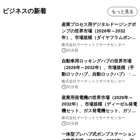
ビジネスの新着
もっと見る
産業プロセス用デジタルドージングポ
ンプの世界市場（2026年～2032
年）、市場規模（ダイヤフラムポン
プ、ペリスタルティックポンプ、その
株式会社マーケットリサーチセンター
他）・分析レポートを発表
31分前
自動車用ロッキングハブの世界市場
（2026年～2032年）、市場規模（手
動ロックハブ、自動ロックハブ）・分
析レポートを発表
株式会社マーケットリサーチセンター
31分前
産業用発電機の世界市場（2026年～
2032年）、市場規模（ディーゼル発電
機セット、ガス発電機セット、ガソリ
ン発電機セット、風力タービン、太陽
株式会社マーケットリサーチセンター
光発電機セット、その他）・分析レポ
31分前
ートを発表
一体型プレハブ式ポンプステーション