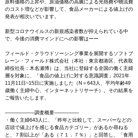
原料価格の上昇や、原油価格の高騰による光熱費や物流費
のコスト増などが影響して、食品メーカーによる値上げの
発表が相次いでいます。
新型コロナウイルスの新規感染者数が抑えられている中
で、今後の消費マインドにへの影響はーー
フィールド・クラウドソーシング事業を展開するソフトブ
レーン・フィールド株式会社（本社：東京都港区、代表取
締役社長：木名瀬博）は、当社に登録する全国の働く主婦
層を対象に、「食品の値上げに対する意識調査」2021年
11月11日~15日に実施しました（N＝643人、平均年齢49
歳働く主婦中心、インターネットリサーチ）。その結果を
ご報告いたします。
――――――調査概要―――――
・働く主婦643人に、「昨年と比較して、スーパーなどの
店頭で値上げを感じる食品カテゴリー」があるか尋ねる
と、７割以上が「ある（７１．７％）」と回答し、「食用