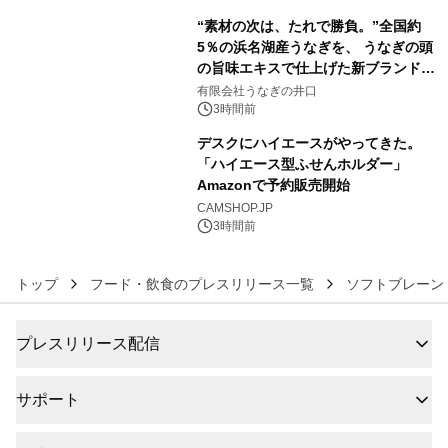
“素材の次は、たれで勝負。”全国約
5％の浜名湖産うなぎを、 うなぎの頭
の旨味エキスで仕上げた新ブランド
5
「井口の誉」誕生
有限会社うなぎの井口
3時間前
デスクにハイエースがやってきた。
「ハイエース型ふせんホルダー」
Amazonで予約販売開始
6
CAMSHOP.JP
3時間前
トップ
フード・飲食のプレスリリース一覧
ソフトブレーン
プレスリリース配信
サポート