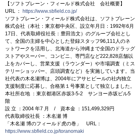
【ソフトブレーン・フィールド株式会社 会社概要】
URL ：
https://www.sbfield.co.jp/
ソフトブレーン・フィールド株式会社は、ソフトブレーン
株式会社（本社：東京都中央区、設立年月日：1992年6月
17日、代表取締役社長：豊田浩文）のグループ会社とし
て、全国の主婦を中心とした登録スタッフ96,111人のネ
ットワークを活用し、北海道から沖縄まで全国のドラッグ
ストアやスーパー、コンビニ、専門店など222,828店舗以
上をカバーし、営業支援（ラウンダー）や市場調査（ミス
テリーショッパー、店頭調査など）を実施しています。当
社代表の木名瀬博は、2004年にアサヒビールの社内独立
支援制度に応募し、合格第１号事業として独立しました。
本社所在地 ：東京都港区赤坂3-5-2 サンヨー赤坂ビル5
階
設 立 ：2004 年7 月 / 資本金 ：151,499,329円
代表取締役社長 ：木名瀬 博
「木名瀬 博のフィールド虎の巻」 URL：
https://www.sbfield.co.jp/toranomaki