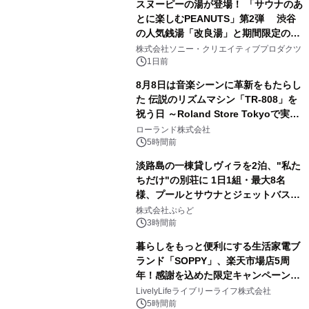
スヌーピーの湯が登場！ 「サウナのあ
とに楽しむPEANUTS」第2弾 渋谷
の人気銭湯「改良湯」と期間限定のコ
1
ラボレーション サウナイキタイコラ
株式会社ソニー・クリエイティブプロダクツ
ボグッズも発売決定！
1日前
8月8日は音楽シーンに革新をもたらし
た 伝説のリズムマシン「TR-808」を
祝う日 ～Roland Store Tokyoで実機
2
を展示しての 記念キャンペーンを開
ローランド株式会社
催 英国ラジオ「NTS」の 特別プログ
5時間前
ラムや、「TR-808」を愛する伝説的
淡路島の一棟貸しヴィラを2泊、"私た
アーティストを フィーチャーしたアニ
ちだけ"の別荘に 1日1組・最大8名
メーションを公開～
様、プールとサウナとジェットバス付
3
きで Villa Mon Temps AWAJIの連泊
株式会社ぷらど
素泊りプラン
3時間前
暮らしをもっと便利にする生活家電ブ
ランド「SOPPY」、楽天市場店5周
年！感謝を込めた限定キャンペーンを
4
8月10日より開催
LivelyLifeライブリーライフ株式会社
5時間前