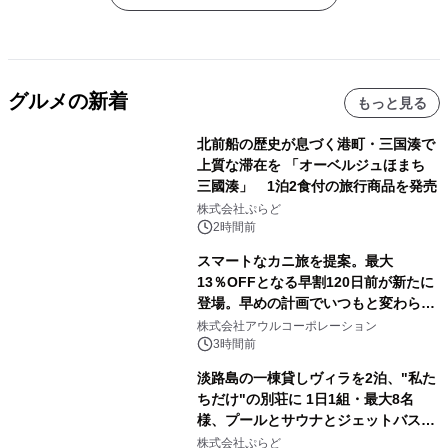
グルメの新着
もっと見る
北前船の歴史が息づく港町・三国湊で
上質な滞在を 「オーベルジュほまち
三國湊」 1泊2食付の旅行商品を発売
株式会社ぷらど
2時間前
スマートなカニ旅を提案。最大
13％OFFとなる早割120日前が新たに
登場。早めの計画でいつもと変わらぬ
大人の冬旅を。ー夕日ヶ浦温泉「佳松
株式会社アウルコーポレーション
苑 別邸ふうか」ー
3時間前
淡路島の一棟貸しヴィラを2泊、"私た
ちだけ"の別荘に 1日1組・最大8名
様、プールとサウナとジェットバス付
きで Villa Mon Temps AWAJIの連泊
株式会社ぷらど