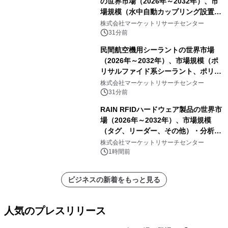
の世界市場（2026年～2032年）、市
場規模（水中自動カップリング設置、
陸上設置）・分析レポートを発表
株式会社マーケットリサーチセンター
31分前
民間航空機用シーラントの世界市場
（2026年～2032年）、市場規模（ポ
リサルファイド系シーラント、ポリチ
オエーテル系シーラント、シリコーン
株式会社マーケットリサーチセンター
系シーラント、その他）・分析レポー
31分前
トを発表
RAIN RFIDハードウェア製品の世界市
場（2026年～2032年）、市場規模
（タグ、リーダー、その他）・分析レ
ポートを発表
株式会社マーケットリサーチセンター
1時間前
ビジネスの新着をもっと見る
人気のプレスリリース