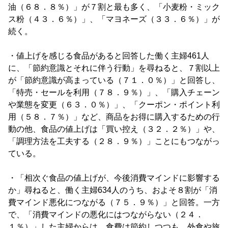
油（６８．８％）」が７割と最も多く、「小麦粉・ミック
ス粉（４３．６％）」、「マヨネーズ（３３．６％）」が
続く。
・値上げを感じる食品があると回答した働く主婦461人
に、「節約意識とそれに伴う行動」を尋ねると、７割以上
が「節約意識が高まっている（７１．０％）」と回答し、
「特売・セールを利用（７８．９％）」、「購入チェーン
や業態を変更（６３．０％）」、「クーポン・ポイント利
用（５８．７％）」など、商品をお得に購入するための行
動の他、食品の値上げは「買い控え（３２．２％）」や、
「調理方法を工夫する（２８．９％）」ことにもつながっ
ている。
・「相次ぐ食品の値上げが、今後消費マインドに影響する
か」尋ねると、働く主婦634人のうち、およそ８割が「消
費マインド悪化につながる（７５．９％）」と回答。一方
で、「消費マインドの悪化にはつながらない（２４．
１％）」した主婦からは、食費は節約しつつも、外食や旅