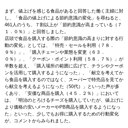
まず、値上げを感じる食品があると回答した働く主婦に対
し、「食品の値上げによる節約意識の変化」を尋ねると、
461人のうち、７割以上が「節約意識が高まっている（７
１．０％）」と回答しました。
店頭で食品を購入する際の「節約意識の高まりに対する行
動の変化」としては、「特売・セールを利用（７８．
９％）」、「購入チェーンや業態を変更（６３．
０％）」、「クーポン・ポイント利用（５８．７％）」が
半数を超え、「購入場所の範囲に広げて、チラシやクーポ
ンを活用して購入するようになった」、「献立を考えてか
ら食品を購入するのではなく、スーパーで特売品を見てか
ら献立を考えるようになった（50代）」といった声が多
くあり、「安価な商品を購入（４５．２％）」において
は、「明治のとろけるチーズを購入していたが、値上げに
より価格の安いメーカーやPB商品を購入するようになっ
た」といった、少しでもお得に購入するための行動変化
が、コメントからみられました。