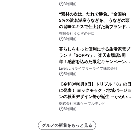
素泊りプラン
3時間前
“素材の次は、たれで勝負。”全国約
5％の浜名湖産うなぎを、 うなぎの頭
の旨味エキスで仕上げた新ブランド
「井口の誉」誕生
有限会社うなぎの井口
3時間前
暮らしをもっと便利にする生活家電ブ
ランド「SOPPY」、楽天市場店5周
年！感謝を込めた限定キャンペーンを
8月10日より開催
LivelyLifeライブリーライフ株式会社
5時間前
【令和8年8月8日】トリプル「8」の日
に発表！ ヨックモック・地域バージョ
ンの秋田デザイン缶が誕生 ～かわいい
秋田犬の子犬と秋田の四季と名所を巡
株式会社秋田ケーブルテレビ
るパッケージ～ 9月1日(火)秋田県内で
6時間前
販売開始
グルメの新着をもっと見る