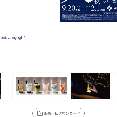
event/vangogh/
画像一括ダウンロード