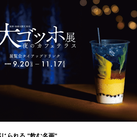
じられる "飲む名画"。