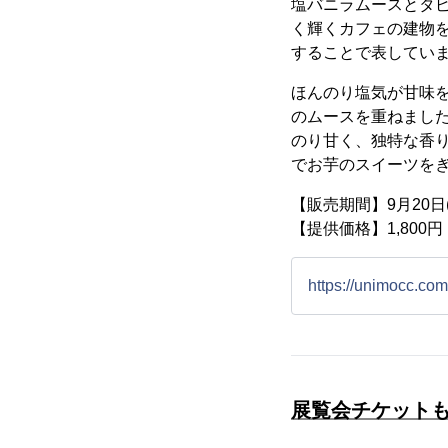
塩バニラムースとタ
く輝くカフェの建物
することで表してい
ほんのり塩気が甘味
のムースを重ねまし
のり甘く、独特な香
でお芋のスイーツを
【販売期間】9月20日(
【提供価格】1,800
https://unimocc.co
展覧会チケット