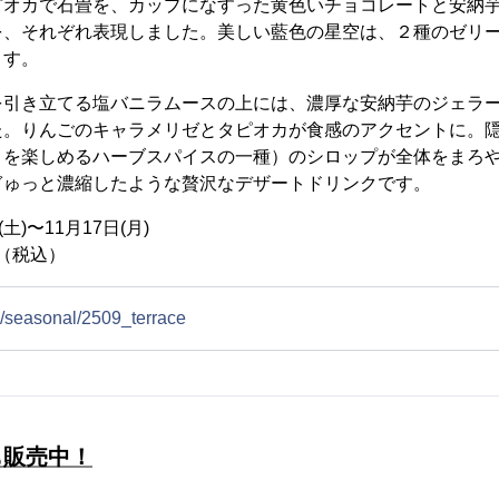
ピオカで石畳を、カップになすった黄色いチョコレートと安納
を、それぞれ表現しました。美しい藍色の星空は、２種のゼリ
ます。
を引き立てる塩バニラムースの上には、濃厚な安納芋のジェラ
た。りんごのキャラメリゼとタピオカが食感のアクセントに。
りを楽しめるハーブスパイスの一種）のシロップが全体をまろ
ぎゅっと濃縮したような贅沢なデザートドリンクです。
土)〜11月17日(月)
円（税込）
m/seasonal/2509_terrace
も販売中！