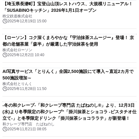
【埼玉県長瀞町】宝登山山頂レストハウス、大規模リニューアル！
「SUSABINOキッチン」2026年1月1日オープン
秩父鉄道株式会社
2025年12月19日 15:00
【ローソン】コク深くまろやかな『宇治抹茶スムージー』登場！ 京
都の老舗茶屋「森半」が厳選した宇治抹茶を使用
株式会社ローソン
2025年12月2日 10:40
AI写真サービス「とりんく」全国2,500施設にて導入～直近2カ月で
500施設増加～
株式会社とりんく
2025年11月28日 11:50
-冬の和クレープ-「和クレープ専門店 たばねのし®」より、12月3日
(水)より冬季限定の和クレープ“「掛川抹茶とショコラ -ピスタチオ仕
立て-」と冬季限定ドリンク「掛川抹茶ショコララテ」が新登場！
和クレープ専門店 たばねのし
2025年11月21日 08:05