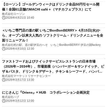
【ローソン】ゴールデンウィークはドリンク全品50円引セール開
催！全国61店舗のMACHI café＋（マチカフェプラス）にて
株式会社ローソン
2026年4月21日 10:40
＜いちご専門店の道の駅 いちごBonBonBERRY＞ 4月15日(水)か
ら、オープン以来大人気の ソフトクリーム・ドリンクメニューを全
面リニューアル！
株式会社村の駅、道の駅伊豆のへそ いちごBonBonBERRY 伊豆の国factory
2026年4月10日 12:30
ファストフードおよびクイックサービスレストランの日本市場
（2026年～2034年）、市場規模（ハンバーガー＆サンドイッチ、ピ
ザ＆パスタ、ドリンク＆デザート、チキン＆シーフード、ハンバー
株式会社マーケットリサーチセンター
ガー＆サンドイッチ、ピザ＆パスタ、ドリンク＆デザート、チキン
2026年3月17日 13:30
＆シーフード）・分析レポートを発表
にじさんじ『Oriens』× HUB コラボレーション企画決定
株式会社ハブ
2026年3月12日 12:00