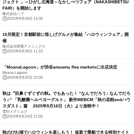
ジェクト 」～ひがし北海道～なかしべつフェア（NAKASHIBETSU
FAIR）を開始します
株式会社ハブ
2025年9月26日 14:30
10月限定！京都駅前に怪しげグルメが集結「ハロウィンフェア」開
催
株式会社関電アメニックス
2025年9月26日 11:10
「MoanaLagoon」が渋谷amuamu flea marketsに出店決定
Moana Lagoon
2025年9月25日 22:00
秋は〝目鼻ぐずぐずの秋〟でもあった！ “なんでだろう♪ なんでだろ
う♫“ 「乳酸菌ヘルベヨーグルト」 新作WEBCM「秋の花粉andハウ
スダスト」篇 2025年9月16日（火）より放映中！
雪印メグミルク
2025年9月24日 11:00
秋のびわ湖でハロウィンを楽しもう！ 仮装で乗船できる特別ナイト