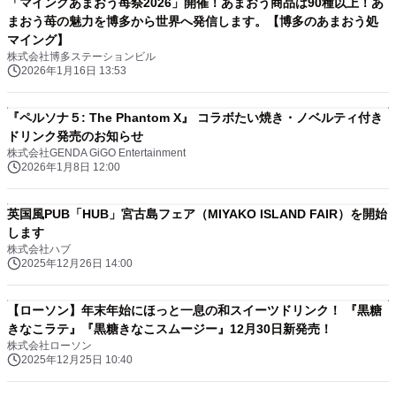
「マイングあまおう苺祭2026」開催！あまおう商品は90種以上！あ
まおう苺の魅力を博多から世界へ発信します。【博多のあまおう処
マイング】
株式会社博多ステーションビル
2026年1月16日 13:53
『ペルソナ５: The Phantom X』 コラボたい焼き・ノベルティ付き
ドリンク発売のお知らせ
株式会社GENDA GiGO Entertainment
2026年1月8日 12:00
英国風PUB「HUB」宮古島フェア（MIYAKO ISLAND FAIR）を開始
します
株式会社ハブ
2025年12月26日 14:00
【ローソン】年末年始にほっと一息の和スイーツドリンク！ 『黒糖
きなこラテ』『黒糖きなこスムージー』12月30日新発売！
株式会社ローソン
2025年12月25日 10:40