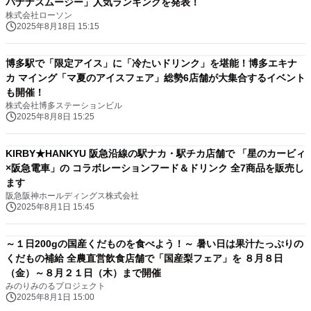
バナナスムージー」人気ランキングを発表！
株式会社ローソン
2025年8月18日 15:15
博多駅で「限定アイス」に「冷たいドリンク」を堪能！博多エキナ
カ マイング「マ夏のアイスフェア」総勢6店舗が大集合するイベント
も開催！
株式会社博多ステーションビル
2025年8月8日 15:25
KIRBY★HANKYU 阪急沿線の駅ナカ・駅チカ店舗で 「星のカービィ
×阪急電車」の コラボレーションフード＆ドリンク 全7商品を販売し
ます
阪急阪神ホールディングス株式会社
2025年8月1日 15:45
～１日200gの国産くだものを食べよう！～ 暑い日は果汁たっぷりの
くだもの補給 全農直営飲食店舗で「国産梨フェア」を ８月８日
（金）～８月２１日（木）まで開催
みのりみのるプロジェクト
2025年8月1日 15:00