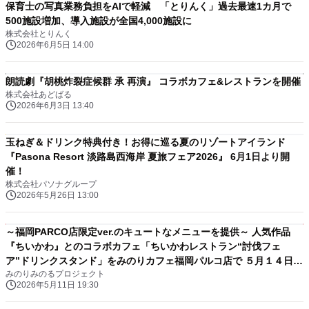
保育士の写真業務負担をAIで軽減 「とりんく」過去最速1カ月で
500施設増加、導入施設が全国4,000施設に
株式会社とりんく
2026年6月5日 14:00
朗読劇『胡桃炸裂症候群 承 再演』 コラボカフェ&レストランを開催
株式会社あどばる
2026年6月3日 13:40
玉ねぎ＆ドリンク特典付き！お得に巡る夏のリゾートアイランド
『Pasona Resort 淡路島西海岸 夏旅フェア2026』 6月1日より開
催！
株式会社パソナグループ
2026年5月26日 13:00
～福岡PARCO店限定ver.のキュートなメニューを提供～ 人気作品
『ちいかわ』とのコラボカフェ「ちいかわレストラン“討伐フェ
ア”ドリンクスタンド」をみのりカフェ福岡パルコ店で ５月１４日
みのりみのるプロジェクト
（木）～６月７日（日）に開催！
2026年5月11日 19:30