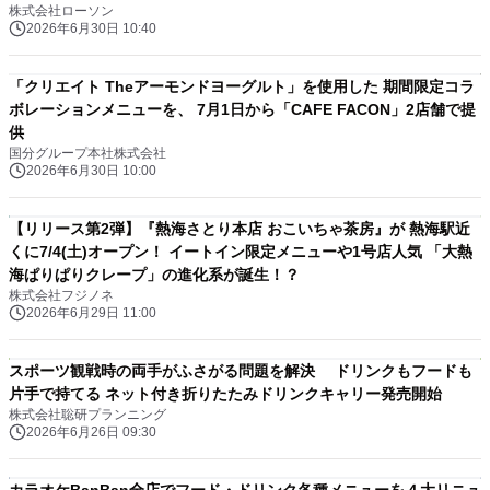
株式会社ローソン
2026年6月30日 10:40
「クリエイト Theアーモンドヨーグルト」を使用した 期間限定コラ
ボレーションメニューを、 7月1日から「CAFE FACON」2店舗で提
供
国分グループ本社株式会社
2026年6月30日 10:00
【リリース第2弾】『熱海さとり本店 おこいちゃ茶房』が 熱海駅近
くに7/4(土)オープン！ イートイン限定メニューや1号店人気 「大熱
海ぱりぱりクレープ」の進化系が誕生！？
株式会社フジノネ
2026年6月29日 11:00
スポーツ観戦時の両手がふさがる問題を解決 ドリンクもフードも
片手で持てる ネット付き折りたたみドリンクキャリー発売開始
株式会社聡研プランニング
2026年6月26日 09:30