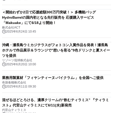
＜開始わずか2日で応援総額300万円突破！＞ 多機能バッグ
HydroBarrelの国内初となる先行販売を 応援購入サービス
「Makuake」にて6/18より開始！
株式会社ACT
2025年6月24日 10:45
沖縄・瀬長島ウミカジテラスがフォトコン入賞作品を発表！瀬長島
ホテルで作品展示＆ラウンジで”想いを彩る”9色ドリンクと夏スイー
ツを提供
リゾーツ琉球株式会社
2025年6月20日 10:00
業務用製菓材「フィヤンティーヌ-パイクラム-」を全国へご提供
布袋食糧株式会社
2025年6月11日 09:30
混ぜるほどとろける、濃厚クリームの“飲むティラミス” 『ティラミ
スト』代官山ティラミスにて6/11(水)新発売
代官山ティラミス