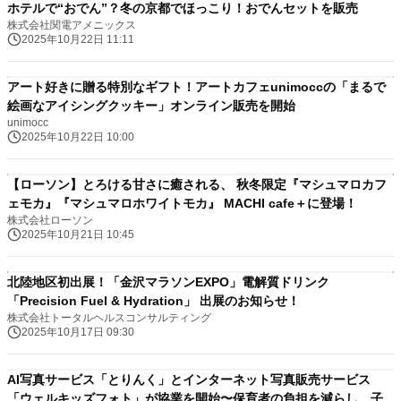
ホテルで“おでん”？冬の京都でほっこり！おでんセットを販売
株式会社関電アメニックス
2025年10月22日 11:11
アート好きに贈る特別なギフト！アートカフェunimoccの「まるで
絵画なアイシングクッキー」オンライン販売を開始
unimocc
2025年10月22日 10:00
【ローソン】とろける甘さに癒される、 秋冬限定『マシュマロカフ
ェモカ』『マシュマロホワイトモカ』 MACHI cafe＋に登場！
株式会社ローソン
2025年10月21日 10:45
北陸地区初出展！「金沢マラソンEXPO」電解質ドリンク
「Precision Fuel & Hydration」 出展のお知らせ！
株式会社トータルヘルスコンサルティング
2025年10月17日 09:30
AI写真サービス「とりんく」とインターネット写真販売サービス
「ウェルキッズフォト」が協業を開始〜保育者の負担を減らし、子