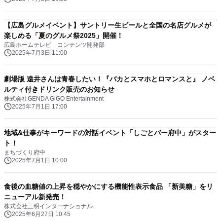
【広島グルメイベント】サントリー生ビールと全国の名店グルメが
楽しめる「夏のグルメ祭2025」開催！
広島ホームテレビ コンテンツ開発部
2025年7月3日 11:00
劇場版 遠井さんは青春したい！『バカとスマホとロマンスと』 ノベ
ルティ付きドリンク販売のお知らせ
株式会社GENDA GiGO Entertainment
2025年7月1日 17:00
地域&仕事がキーワードの対話イベント「しごとバー府中」がスター
ト！
まちづくり府中
2025年7月1日 10:00
食後の血糖値の上昇を穏やかにする機能性表示食品 「新美糖」をリ
ニューアル新発売！
株式会社三明インターナショナル
2025年6月27日 10:45