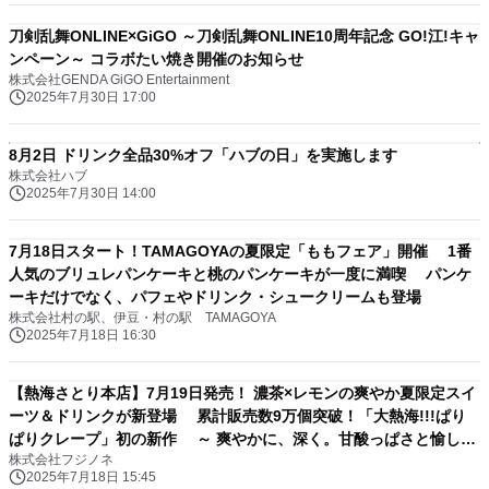
刀剣乱舞ONLINE×GiGO ～刀剣乱舞ONLINE10周年記念 GO!江!キャ
ンペーン～ コラボたい焼き開催のお知らせ
株式会社GENDA GiGO Entertainment
2025年7月30日 17:00
8月2日 ドリンク全品30%オフ「ハブの日」を実施します
株式会社ハブ
2025年7月30日 14:00
7月18日スタート！TAMAGOYAの夏限定「ももフェア」開催 1番
人気のブリュレパンケーキと桃のパンケーキが一度に満喫 パンケ
ーキだけでなく、パフェやドリンク・シュークリームも登場
株式会社村の駅、伊豆・村の駅 TAMAGOYA
2025年7月18日 16:30
【熱海さとり本店】7月19日発売！ 濃茶×レモンの爽やか夏限定スイ
ーツ＆ドリンクが新登場 累計販売数9万個突破！「大熱海!!!ぱり
ぱりクレープ」初の新作 ～ 爽やかに、深く。甘酸っぱさと愉しむ
株式会社フジノネ
夏の味わい ～
2025年7月18日 15:45