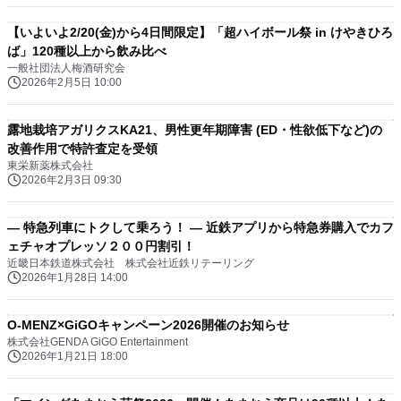
【いよいよ2/20(金)から4日間限定】「超ハイボール祭 in けやきひろ
ば」120種以上から飲み比べ
一般社団法人梅酒研究会
2026年2月5日 10:00
露地栽培アガリクスKA21、男性更年期障害 (ED・性欲低下など)の
改善作用で特許査定を受領
東栄新薬株式会社
2026年2月3日 09:30
― 特急列車にトクして乗ろう！ ― 近鉄アプリから特急券購入でカフ
ェチャオプレッソ２００円割引！
近畿日本鉄道株式会社 株式会社近鉄リテーリング
2026年1月28日 14:00
O-MENZ×GiGOキャンペーン2026開催のお知らせ
株式会社GENDA GiGO Entertainment
2026年1月21日 18:00