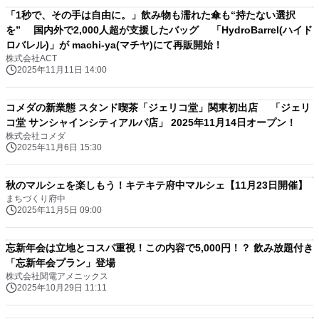
「1秒で、その手は自由に。」飲み物も濡れた傘も“持たない選択
を” 国内外で2,000人超が支援したバッグ 「HydroBarrel(ハイド
ロバレル)」が machi-ya(マチヤ)にて再販開始！
株式会社ACT
2025年11月11日 14:00
コメダの新業態 スタンド喫茶「ジェリコ堂」関東初出店 「ジェリ
コ堂 サンシャインシティアルパ店」 2025年11月14日オープン！
株式会社コメダ
2025年11月6日 15:30
秋のマルシェを楽しもう！キテキテ府中マルシェ【11月23日開催】
まちづくり府中
2025年11月5日 09:00
忘新年会は立地とコスパ重視！この内容で5,000円！？ 飲み放題付き
「忘新年会プラン」登場
株式会社関電アメニックス
2025年10月29日 11:11