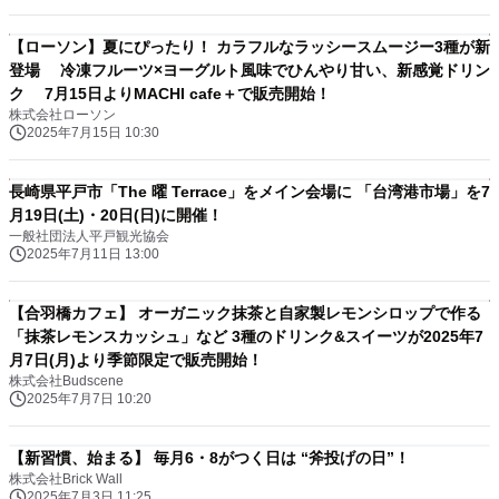
【ローソン】夏にぴったり！ カラフルなラッシースムージー3種が新
登場 冷凍フルーツ×ヨーグルト風味でひんやり甘い、新感覚ドリン
ク 7月15日よりMACHI cafe＋で販売開始！
株式会社ローソン
2025年7月15日 10:30
長崎県平戸市「The 曜 Terrace」をメイン会場に 「台湾港市場」を7
月19日(土)・20日(日)に開催！
一般社団法人平戸観光協会
2025年7月11日 13:00
【合羽橋カフェ】 オーガニック抹茶と自家製レモンシロップで作る
「抹茶レモンスカッシュ」など 3種のドリンク&スイーツが2025年7
月7日(月)より季節限定で販売開始！
株式会社Budscene
2025年7月7日 10:20
【新習慣、始まる】 毎月6・8がつく日は “斧投げの日”！
株式会社Brick Wall
2025年7月3日 11:25