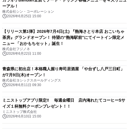
カラオケBanBan全店でフード・ドリンク各種メニューを４大リニュ
ーアル！
株式会社シン・コーポレーション
2026年6月25日 15:00
【リリース第1弾】2026年7月4日(土) 『熱海さとり本店 おこいちゃ
茶房』グランドオープン！ 待望の“熱海駅前”にてイートイン限定メ
ニュー 「おかもちセット」誕生！
株式会社フジノネ
2026年6月22日 11:00
青森県に初出店！本格職人握り寿司居酒屋 「や台ずし八戸三日町」
が7月9日(木)オープン！
株式会社ヨシックスホールディングス
2026年6月11日 09:30
ミニストップアプリ限定‼ 毎週金曜日 店内淹れたてコーヒーSサ
イズ１杯無料クーポンプレゼント！！
ミニストップ株式会社
2026年6月10日 15:00