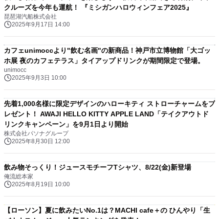
クルーズを今年も運航！ 『ミシガンハロウィンフェア2025』
琵琶湖汽船株式会社
2025年9月17日 14:00
カフェunimoccより"飲む名画"の新商品！神戸市立博物館「大ゴッ
ホ展 夜のカフェテラス」タイアップドリンクが期間限定で登場。
unimocc
2025年9月3日 10:00
先着1,000名様に限定デザインのハローキティ ストローチャームをプ
レゼント！ AWAJI HELLO KITTY APPLE LAND「テイクアウトド
リンクキャンペーン」を9月1日より開始
株式会社パソナグループ
2025年8月30日 12:00
飲み物そっくり！ジュースモチーフTシャツ、8/22(金)新登場
俺流総本家
2025年8月19日 10:00
【ローソン】夏に飲みたいNo.1は？MACHI cafe＋の ひんやり「生