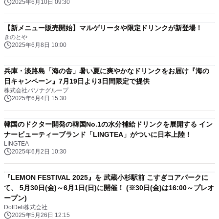
2025年6月10日 09:30
【新メニュー販売開始】マルゲリータや限定ドリンクが新登場！
きのとや
2025年6月8日 10:00
兵庫・淡路島「海の舎」暑い夏に爽やかなドリンクをお届け『海の
日キャンペーン』7月19日より3日間限定で提供
株式会社パソナグループ
2025年6月4日 15:30
韓国のドクター開発の韓国No.1の水分補給ドリンクを展開する イン
ナービューティーブランド「LINGTEA」がついに日本上陸！
LINGTEA
2025年6月2日 10:30
『LEMON FESTIVAL 2025』を 武蔵小杉駅前 こすぎコアパークに
て、 5月30日(金)～6月1日(日)に開催！ (※30日(金)は16:00～プレオ
ープン)
DotDeli株式会社
2025年5月26日 12:15