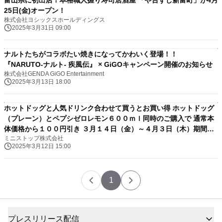
富山県に初出店！本格職人握り寿司居酒屋 「や台ずし新富町」が4月
25日(金)オープン！
株式会社ヨシックスホールディングス
2025年3月31日 09:00
ナルトたちがコラボたい焼きになってかわいく登場！！
『NARUTO-ナルト- 疾風伝』 × GiGOキャンペーン開催のお知らせ
株式会社GENDA GiGO Entertainment
2025年3月13日 18:00
ホットドッグと人気ドリンク合わせて買うとお買い得 ホットドッグ
（プレーン）とペプシゼロレモン６００ｍｌ同時のご購入で 通常本
体価格から１００円引き ３月１４日（金）～４月３日（木）期間限
ミニストップ株式会社
定！！
2025年3月12日 15:00
1
プレスリリース配信