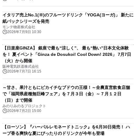
イタリア売上No.1(※)のフルーツドリンク「YOGA(ヨーガ)」 新たに
紙パックシリーズを発売
モンテ物産株式会社
2026年7月9日 10:30
【日楽座GINZA】 銀座で最も“涼しく”、 最も“熱い”日本文化体験
を！ 夏イベント「Ginza de Dosukoi! Cool Down! 2026」 7月7日
（火）から開催
阪神電気鉄道株式会社
2026年7月7日 16:15
～甘さ、果汁ともにピカイチなブドウの王様！～全農直営飲食店舗
で「福岡県産種無巨峰フェア」を７月３日（金）～７月１２日
（日）まで開催
みのりみのるプロジェクト
2026年7月2日 15:00
【ローソン】『ハーバルレモネードトニック』を6月30日発売！ ハ
ーブ香る爽快な夏にぴったりのドリンクが今年も登場