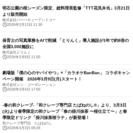
明石公園の桜シーズン限定、総料理長監修「TTT花見弁当」3月21日
より販売開始
株式会社バーベキューアンドコー
2026年3月12日 11:30
保育士の写真業務をAIで削減 「とりんく」導入施設が1年で約8倍の
全国3,000施設に
株式会社とりんく
2026年3月6日 11:50
劇場版「僕の心のヤバイやつ」×「カラオケBanBan」 コラボキャン
ペーン開催 2026年3月9日(月)スタート！
株式会社シン・コーポレーション
2026年3月4日 17:00
-春の和クレープ-「和クレープ専門店 たばねのし®」より、3月3日
(火)より春季限定の和クレープ「春の掛川抹茶 〜桜仕立て〜」と春
季限定ドリンク「掛川抹茶桜ラテ」が新登場！
和クレープ専門店 たばねのし
2026年3月3日 09:26