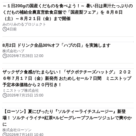
～１日200gの国産くだものを食べよう！～ 暑い日は果汁たっぷりの
くだもの補給全農直営飲食店舗で「国産梨フェア」を ８月８日
（土）～８月２１日（金）まで開催
みのりみのるプロジェクト
4日前
8月2日 ドリンク全品30%オフ「ハブの日」を実施します
株式会社ハブ
2026年7月28日 12:00
ザックザク食感がたまらない！「ザクポテチーズハットグ」 ２０２
６年７月１７日（金）新発売 おためしセール７日間 ミニストップ
予定本体価格から２０円引き！
ミニストップ株式会社
2026年7月15日 15:00
【ローソン】夏にぴったり『ソルティーライチスムージー』新登
場！ ソルティライチ×紅茶×ルビーグレープフルーツジュレで爽やか
に
株式会社ローソン
2026年7月14日 10:40