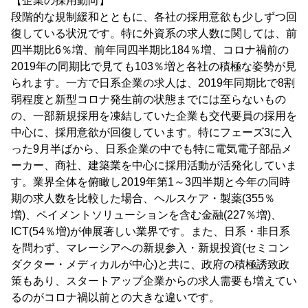
【企業の採用動向】
段階的な規制緩和とともに、各社の採用意欲も少しずつ回
復している状況です。特に外資系の求人数に関しては、前
四半期比6％増、前年同四半期比184％増、コロナ禍前の
2019年の同期比で見ても103％増と各社の積極な姿勢が見
られます。一方で日系企業の求人は、2019年同期比で8割
弱程度と新型コロナ発生前の状態までには至らないもの
の、一部新規採用を凍結していた企業も交代要員の採用を
中心に、採用意欲が回復しています。特にフェーズ3に入
った9月半ばから、日系企業の中でも特に電気電子部品メ
ーカー、商社、建築業を中心に採用活動が活発化していま
す。業界全体を俯瞰し2019年第1～3四半期と今年の同時
期の求人数を比較した場合、ヘルスケア・製薬(355％
増)、ペイメントソリューションを含む金融(227％増)、
ICT(54％増)が伸展著しい業界です。また、日系・非日系
を問わず、マレーシアへの新規参入・新規投資(セミコン
ダクター・メディカルが中心)と共に、政府の積極誘致政
策もあり、スタートアップ企業からの求人需要も増えてい
るのがコロナ禍以前との大きな違いです。