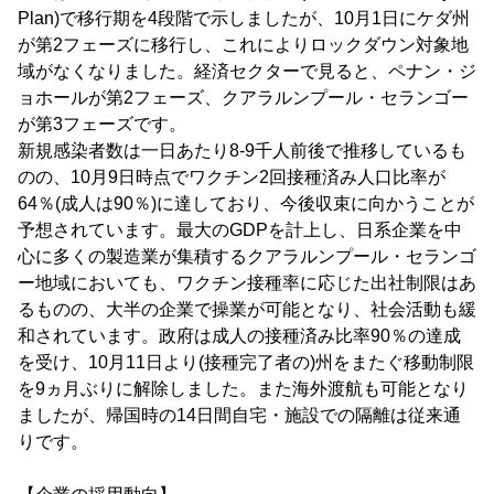
Plan)で移行期を4段階で示しましたが、10月1日にケダ州
が第2フェーズに移行し、これによりロックダウン対象地
域がなくなりました。経済セクターで見ると、ペナン・ジ
ョホールが第2フェーズ、クアラルンプール・セランゴー
が第3フェーズです。
新規感染者数は一日あたり8-9千人前後で推移しているも
のの、10月9日時点でワクチン2回接種済み人口比率が
64％(成人は90％)に達しており、今後収束に向かうことが
予想されています。最大のGDPを計上し、日系企業を中
心に多くの製造業が集積するクアラルンプール・セランゴ
ー地域においても、ワクチン接種率に応じた出社制限はあ
るものの、大半の企業で操業が可能となり、社会活動も緩
和されています。政府は成人の接種済み比率90％の達成
を受け、10月11日より(接種完了者の)州をまたぐ移動制限
を9ヵ月ぶりに解除しました。また海外渡航も可能となり
ましたが、帰国時の14日間自宅・施設での隔離は従来通
りです。