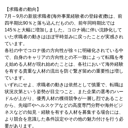
【求職者の動向】
7月～9月の新規求職者(海外事業経験者の登録者)数は、前
四半期比90％と落ち込んだものの、前年同時期比では
145％と大幅に増加しました。コロナ禍に伴い沈静化して
いた求職者の動きはほぼ平時並みに戻ったことが実感され
ています。
各社の中でコロナ後の方向性が徐々に明確化されている中
で、自身のキャリアの方向性との不一致によって転職を考
え始める人材が現れ始めたことは、各社において海外経験
を有する貴重な人材の流出を防ぐ繋ぎ留めの重要性は増し
ています。
いずれにせよ、求職者の動きは依然として慎重で、転職は
状況次第という姿勢が目立つこと、また企業の選考のハー
ドルが上がり、優秀人材の獲得競争が一層し烈であること
から、先端ITやヘルスケアなどの高度専門分野や海外ビジ
ネスなどの知見・経験を有する人材を募集する場合には、
より競合を意識した条件設定やその他の魅力付けを行う必
要があります。