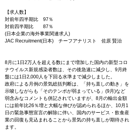
【求人数】
対前年四半期比 97％
対前四半期比 87％
(日本企業の海外事業関連求人)
JAC Recruitment(日本) チーフアナリスト 佐原 賢治
8月に1日2万人を超える数にまで増加した国内の新型コロ
ナウイルス新規感染者数は、その後急速に減少し、9月終
盤には1日2,000人を下回る水準まで減少しました。
政府による月例の景気総括判断は、「持ち直しの動き」を
示唆しながらも「そのテンポが弱まっている」(9月)など
弱含みなコメントも併記されていますが、8月の輸出金額
には前年比26％増と大幅な伸びが認められるほか、10月1
日の緊急事態宣言の解除に伴い、国内のサービス・飲食産
業の回復も見込まれることから景気の持ち直しが期待され
ます。