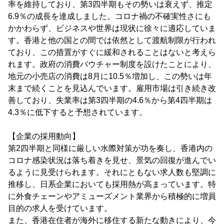
率を維持しており、第3四半期もその勢いは衰えず、推定
6.9％の成長を達成しました。コロナ禍の不確実性さにも
かかわらず、ビジネスや世界は現状に徐々に適応していま
す。香港と他の国との間では依然として渡航制限が行われ
ており、この措置がすぐに緩和されることはないと考えら
れます。政府の消費バウチャー制度を設けたことにより、
地元の小売店の消費は8月に10.5％増加し、この勢いは年
末まで続くことを見込んでいます。雇用市場は引き続き改
善しており、失業率は第3四半期の4.6％から第4四半期は
4.3％に低下すると予想されています。
【企業の採用動向】
第2四半期と同様に厳しい水際対策が功を奏し、香港内の
コロナ感染状況は落ち着きを見せ、景気の回復が進んでい
るように見受けられます。それにともない求人数も堅調に
推移し、日系企業においても採用熱が高まっています。特
に外食チェーンやアミューズメント業界から積極的に増員
目的の求人を受けています。
また、香港在住者が海外に移住する新たな動きにより、今