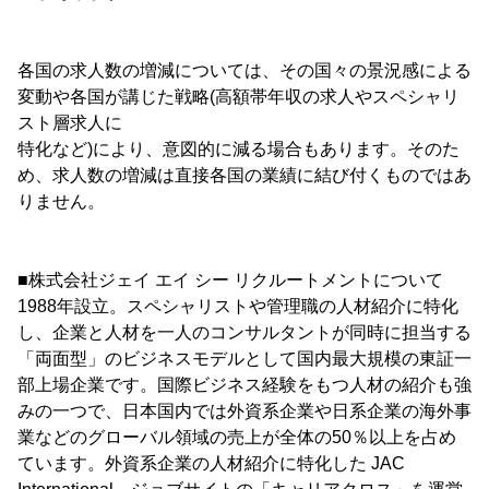
各国の求人数の増減については、その国々の景況感による
変動や各国が講じた戦略(高額帯年収の求人やスペシャリ
スト層求人に
特化など)により、意図的に減る場合もあります。そのた
め、求人数の増減は直接各国の業績に結び付くものではあ
りません。
■株式会社ジェイ エイ シー リクルートメントについて
1988年設立。スペシャリストや管理職の人材紹介に特化
し、企業と人材を一人のコンサルタントが同時に担当する
「両面型」のビジネスモデルとして国内最大規模の東証一
部上場企業です。国際ビジネス経験をもつ人材の紹介も強
みの一つで、日本国内では外資系企業や日系企業の海外事
業などのグローバル領域の売上が全体の50％以上を占め
ています。外資系企業の人材紹介に特化した JAC