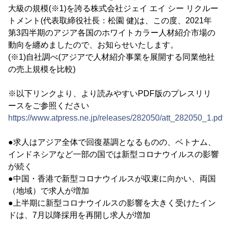
大級の規模(※1)を誇る株式会社ジェイ エイ シー リクルー
トメント(代表取締役社長：松園 健)は、この度、2021年
第3四半期のアジア各国のホワイトカラー人材紹介市場の
動向を纏めましたので、お知らせいたします。
(※1)自社調べ(アジアで人材紹介事業を展開する同業他社
の売上規模を比較)
※以下リンクより、より読みやすいPDF版のプレスリリ
ースをご参照ください
https://www.atpress.ne.jp/releases/282050/att_282050_1.pdf
●求人はアジア全体で回復基調となるものの、ベトナム、
インドネシアなど一部の国では新型コロナウイルスの影響
が続く
●中国・香港で新型コロナウイルスが収束に向かい、両国
（地域）で求人が増加
●上半期に新型コロナウイルスの影響を大きく受けたイン
ドは、7月以降採用を再開し求人が増加