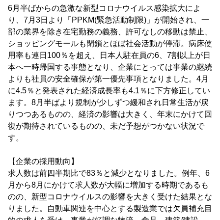
6月半ばからの急激な新型コロナウイルス感染拡大によ
り、7月3日より「PPKM(緊急活動制限)」が開始され、一
部の業界を除き在宅勤務の義務、許可なしの移動は禁止、
ショッピングモールも閉鎖とほぼ社会活動が停滞。病床使
用率も連日100％を超え、日本人駐在員の6、7割以上が日
本へ一時帰国する事態となり、企業にとっては事業の継続
よりも社員の安全確保が第一優先事項となりました。4月
に4.5％と発表された経済成長率も4.1％に下方修正してい
ます。8月半ばより規制が少しずつ緩和され日常生活が戻
りつつあるものの、経済の影響は大きく、年末にかけて回
復が期待されているものの、未だ予想がつかない状況で
す。
【企業の採用動向】
求人数は前四半期比で83％と減少となりました。例年、6
月から8月にかけて求人数が大幅に増加する時期であるも
のの、新型コロナウイルスの影響を大きく受けた結果とな
りました。自動車関連を中心とする製造業では欠員補充目