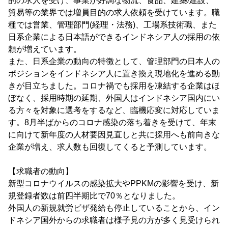
的の求人を受け、事業が好調な物流、食品、建築/建設、
貿易等の業界では増員目的の求人依頼を受けています。職
種では営業、管理部門(経理・法務)、工場系技術職、また
日系企業による日本語ができるインドネシア人の採用の依
頼が増えています。
また、日系企業の動向の特徴として、管理部門の日本人の
ポジションをインドネシア人に置き換え現地化を進める動
きが目立ちました。コロナ禍でも採用を凍結する企業はほ
ぼなく、採用時期の延期、外国人はインドネシア国内にい
る方々を対象に選考をするなど、臨機応変に対応していま
す。8月半ばからのコロナ感染の落ち着きを受けて、年末
に向けて新年度の人材要因見直しと共に採用へも前向きな
企業が増え、求人数も回復してくると予測しています。
【求職者の動向】
新型コロナウイルスの感染拡大やPPKMの影響を受け、新
規登録者数は前四半期比で70％となりました。
外国人の新規就労ビザ発給も停止していることから、イン
ドネシア国外からの求職者は様子見の方が多く見受けられ