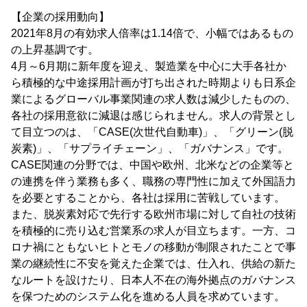
【企業の採用動向】
2021年8月の有効求人倍率は1.14倍で、小幅ではあるもの
の上昇基調です。
4月～6月期に新年度を迎え、製造業を中心に大手各社か
ら積極的な中途採用計画が打ち出された時期よりも日系企
業によるグローバル事業関連の求人数は減少したものの、
各社の採用意欲に減退は感じられません。求人の背景とし
て目立つのは、「CASE(次世代自動車)」、「グリーン(脱
炭素)」、「サプライチェーン」、「ガバナンス」です。
CASE関連の分野では、中国や欧州、北米などの企業等と
の連携を伴う業務も多く、職務の専門性に加えて外国語力
を必要とすることから、各社は採用に苦戦しています。
また、脱炭素対応で先行する欧州市場に対して自社の技術
を積極的に売り込む営業系の求人が目立ちます。一方、コ
ロナ禍にともないヒトとモノの移動が制限されたことで事
業の継続性に不安を覚えた企業では、仕入れ、供給の新た
なルートを設けたり、日本人不在の海外拠点のガバナンス
を保つためのシステム化を進める人員を求めています。