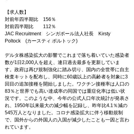
【求人数】
対前年四半期比 156％
対前四半期比 112％
JAC Recruitment シンガポール法人社長 Kirsty
Poltock (カースティ ポルトック)
デルタ株感染拡大の影響でこれまで落ち着いていた感染者
数が1日2,000人を超え、連日過去最多を更新していま
す。政府は再び規制強化に踏み切り、国内の全世帯に自主
検査キットを配布し、同時に60歳以上の高齢者を対象に3
回目の追加接種を開始しました。ワクチン接種率は人口の
83％と世界でも高い達成率の同国では重症化率は低い状
況です。このような中、今年の公式人口年次統計が発表さ
れ、1950年以来最大の減少幅を記録し、昨年比4.1％減の
545万人となりました。コロナ感染拡大に伴う移動規制
で、国外からの外国人の入国が減少したことも一因と言わ
れています。