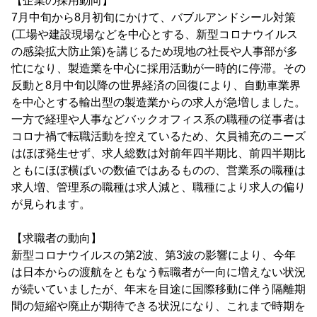
【企業の採用動向】
7月中旬から8月初旬にかけて、バブルアンドシール対策
(工場や建設現場などを中心とする、新型コロナウイルス
の感染拡大防止策)を講じるため現地の社長や人事部が多
忙になり、製造業を中心に採用活動が一時的に停滞。その
反動と8月中旬以降の世界経済の回復により、自動車業界
を中心とする輸出型の製造業からの求人が急増しました。
一方で経理や人事などバックオフィス系の職種の従事者は
コロナ禍で転職活動を控えているため、欠員補充のニーズ
はほぼ発生せず、求人総数は対前年四半期比、前四半期比
ともにほぼ横ばいの数値ではあるものの、営業系の職種は
求人増、管理系の職種は求人減と、職種により求人の偏り
が見られます。
【求職者の動向】
新型コロナウイルスの第2波、第3波の影響により、今年
は日本からの渡航をともなう転職者が一向に増えない状況
が続いていましたが、年末を目途に国際移動に伴う隔離期
間の短縮や廃止が期待できる状況になり、これまで時期を