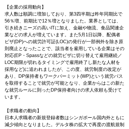
【企業の採用動向】
求人数は順調に増加しており、第3四半期は昨年同期比で
56％増、前期比で12％増となりました。業界としては、
引き続きニーズの高いITに加え、金融や物流、食品関連企
業などの求人が増えています。また5月1日以降、配偶者
ビザ(DP)への就労許可証(LOC)の発行が一部例外を除き原
則廃止となったことで、該当者を雇用している企業はその
対応(EP・Spassなどの就労ビザに切り替えて雇用継続／
LOC期限が切れるタイミングで雇用終了し新たな人材を
採用など)に追われましたが、この度、就労制度の改定が
あり、DP保持者もワークパーミット(WP)という就労パス
を取得することで就労が可能となり、企業からはこの新た
な就労ルールに則ったDP保持者向けの求人依頼も受けて
います。
【求職者の動向】
日本人求職者の新規登録者数はシンガポール国内外ともに
減少傾向となりました。デルタ株の拡大で再度の渡航規制