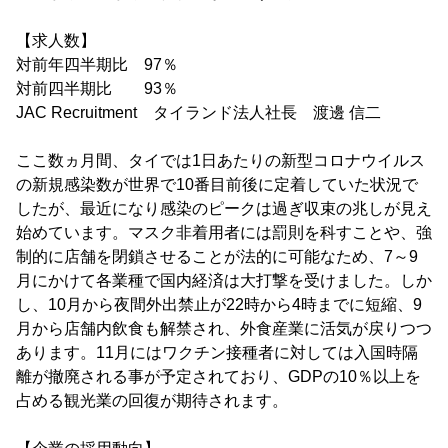
【求人数】
対前年四半期比 97％
対前四半期比 93％
JAC Recruitment タイランド法人社長 渡邊 信二
ここ数ヵ月間、タイでは1日あたりの新型コロナウイルス
の新規感染数が世界で10番目前後に定着していた状況で
したが、最近になり感染のピークは過ぎ収束の兆しが見え
始めています。マスク非着用者には罰則を科すことや、強
制的に店舗を閉鎖させることが法的に可能なため、7～9
月にかけて各業種で国内経済は大打撃を受けました。しか
し、10月から夜間外出禁止が22時から4時までに短縮、9
月から店舗内飲食も解禁され、外食産業に活気が戻りつつ
あります。11月にはワクチン接種者に対しては入国時隔
離が撤廃される事が予定されており、GDPの10％以上を
占める観光業の回復が期待されます。