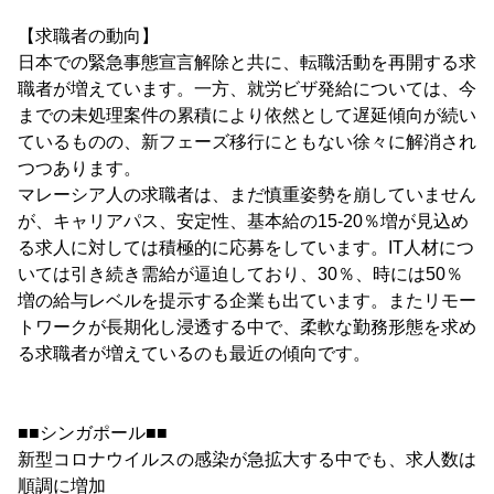
【求職者の動向】
日本での緊急事態宣言解除と共に、転職活動を再開する求
職者が増えています。一方、就労ビザ発給については、今
までの未処理案件の累積により依然として遅延傾向が続い
ているものの、新フェーズ移行にともない徐々に解消され
つつあります。
マレーシア人の求職者は、まだ慎重姿勢を崩していません
が、キャリアパス、安定性、基本給の15-20％増が見込め
る求人に対しては積極的に応募をしています。IT人材につ
いては引き続き需給が逼迫しており、30％、時には50％
増の給与レベルを提示する企業も出ています。またリモー
トワークが長期化し浸透する中で、柔軟な勤務形態を求め
る求職者が増えているのも最近の傾向です。
■■シンガポール■■
新型コロナウイルスの感染が急拡大する中でも、求人数は
順調に増加