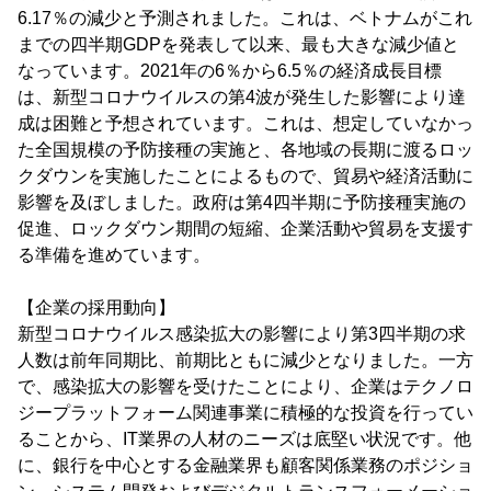
6.17％の減少と予測されました。これは、ベトナムがこれ
までの四半期GDPを発表して以来、最も大きな減少値と
なっています。2021年の6％から6.5％の経済成長目標
は、新型コロナウイルスの第4波が発生した影響により達
成は困難と予想されています。これは、想定していなかっ
た全国規模の予防接種の実施と、各地域の長期に渡るロッ
クダウンを実施したことによるもので、貿易や経済活動に
影響を及ぼしました。政府は第4四半期に予防接種実施の
促進、ロックダウン期間の短縮、企業活動や貿易を支援す
る準備を進めています。
【企業の採用動向】
新型コロナウイルス感染拡大の影響により第3四半期の求
人数は前年同期比、前期比ともに減少となりました。一方
で、感染拡大の影響を受けたことにより、企業はテクノロ
ジープラットフォーム関連事業に積極的な投資を行ってい
ることから、IT業界の人材のニーズは底堅い状況です。他
に、銀行を中心とする金融業界も顧客関係業務のポジショ