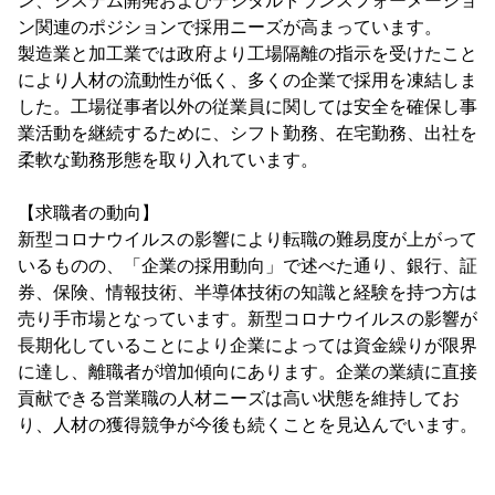
ン、システム開発およびデジタルトランスフォーメーショ
ン関連のポジションで採用ニーズが高まっています。
製造業と加工業では政府より工場隔離の指示を受けたこと
により人材の流動性が低く、多くの企業で採用を凍結しま
した。工場従事者以外の従業員に関しては安全を確保し事
業活動を継続するために、シフト勤務、在宅勤務、出社を
柔軟な勤務形態を取り入れています。
【求職者の動向】
新型コロナウイルスの影響により転職の難易度が上がって
いるものの、「企業の採用動向」で述べた通り、銀行、証
券、保険、情報技術、半導体技術の知識と経験を持つ方は
売り手市場となっています。新型コロナウイルスの影響が
長期化していることにより企業によっては資金繰りが限界
に達し、離職者が増加傾向にあります。企業の業績に直接
貢献できる営業職の人材ニーズは高い状態を維持してお
り、人材の獲得競争が今後も続くことを見込んでいます。