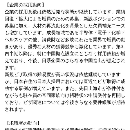
【企業の採用動向】
企業の採用意欲は依然活発な状態が継続しています。業績
回復・拡大による増員のための募集、新設ポジションでの
募集に加え、人材の再流動化を背景とした欠員補充ニーズ
も増加しています。成長領域である半導体・電子・化学・
ヘルスケアの他、消費財など多岐にわたる業界で増員の動
きがあり、優秀な人材の獲得競争も激化しています。第3
四半期以降は、特に中国拠点設立にともなう採用依頼が増
えており、今後、日系企業のさらなる中国進出が想定され
ます。
新規ビザ取得の難易度が高い状況は依然継続しています
が、日本在住の日本人採用においては直近でビザ取得に成
功する事例が増えています。また、先日上海市が条件付き
ながらも駐在員の帯同家族向け招聘状の申請受付を再開し
ており、ビザ関連については今後さらなる要件緩和が期待
されます。
【求職者の動向】