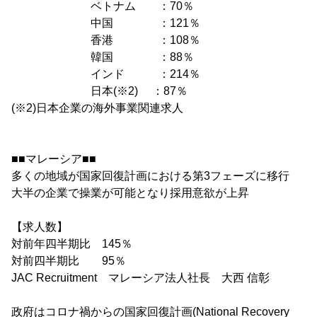
ベトナム ：70％
中国 ：121％
香港 ：108％
韓国 ：88％
インド ：214％
日本(※2) ：87％
(※2)日本企業の海外事業関連求人
■■マレーシア■■
多くの地域が国家回復計画における第3フェーズに移行
大半の企業で操業が可能となり採用意欲が上昇
【求人数】
対前年四半期比 145％
対前四半期比 95％
JAC Recruitment マレーシア法人社長 大西 信彰
政府はコロナ禍からの国家回復計画(National Recovery