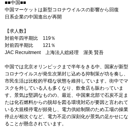
■■中国■■
中国マーケットは新型コロナウイルスの影響から回復
日系企業の中国進出が再開
【求人数】
対前年四半期比 119％
対前四半期比 121％
JAC Recruitment 上海法人総経理 渥美 賢吾
中国では北京オリンピックまで半年をきる中、国家が新型
コロナウイルスが発生次第封じ込める抑制策が功を奏し、
市民生活は比較的平穏な状態を維持しています。街中でマ
スクを外している人も多くなり、飲食店も賑わっていま
す。景気は堅調なものの、最近、中国東北部で石炭不足ま
たは化石燃料からの脱却を図る環境対応が要因と言われて
いる大規模停電が頻発し、電力供給制限のため工場の操業
停止が相次ぐなど、電力不足の深刻化が景気の足かせにな
ることが懸念されています。