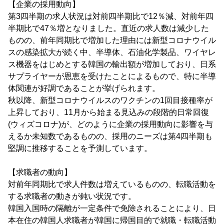
【企業の採用動向】
第3四半期の求人状況は対前四半期比で12％減、対前年四
半期比で47％増となりました。直近の求人数は減少した
ものの、前年同期比で増加した理由には新型コロナウイル
スの感染拡大が続く中、半導体、石油化学製品、ワイヤレ
ス機器をはじめとする韓国の輸出額が増加しており、日系
サプライヤーが恩恵を受けたことによるもので、特に半導
体関連が好調であることが挙げられます。
秋以降、新型コロナウイルスのワクチンの1回目接種率が
上昇しており、11月から始まる見込みの段階的日常回復
(ウィズコロナ)が、どのように企業の採用動向に影響を与
えるか未知数であるものの、採用のニーズは第4四半期も
堅調に推移することを予測しています。
【求職者の動向】
対前年同期比で求人件数は増えているものの、転職活動を
する求職者の動きが鈍い状況です。
韓国入国時の隔離が一定条件で免除されることにより、日
本在住の韓国人求職者が韓国に帰国目的で就職・転職活動