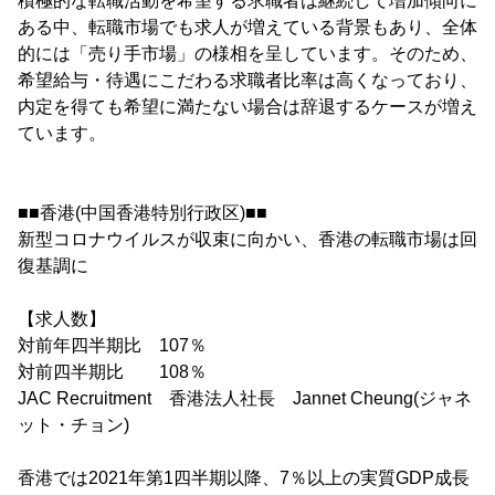
積極的な転職活動を希望する求職者は継続して増加傾向に
ある中、転職市場でも求人が増えている背景もあり、全体
的には「売り手市場」の様相を呈しています。そのため、
希望給与・待遇にこだわる求職者比率は高くなっており、
内定を得ても希望に満たない場合は辞退するケースが増え
ています。
■■香港(中国香港特別行政区)■■
新型コロナウイルスが収束に向かい、香港の転職市場は回
復基調に
【求人数】
対前年四半期比 107％
対前四半期比 108％
JAC Recruitment 香港法人社長 Jannet Cheung(ジャネ
ット・チョン)
香港では2021年第1四半期以降、7％以上の実質GDP成長