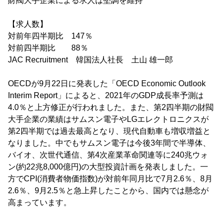
財閥大手企業による求人は堅調を維持
【求人数】
対前年四半期比 147％
対前四半期比 88％
JAC Recruitment 韓国法人社長 土山 雄一郎
OECDが9月22日に発表した「OECD Economic Outlook
Interim Report」によると、2021年のGDP成長率予測は
4.0％と上方修正が行われました。また、第2四半期の財閥
大手企業の業績はサムスン電子やLGエレクトロニクスが
第2四半期では過去最高となり、現代自動車も増収増益と
なりました。中でもサムスン電子は今後3年間で半導体、
バイオ、次世代通信、第4次産業革命関連等に240兆ウォ
ン(約22兆8,000億円)の大型投資計画を発表しました。一
方でCPI(消費者物価指数)が対前年同月比で7月2.6％、8月
2.6％、9月2.5％と急上昇したことから、国内では懸念が
高まっています。