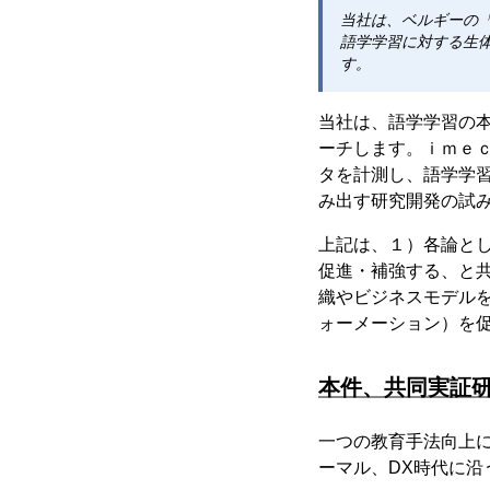
当社は、ベルギーの「
語学学習に対する生
す。
当社は、語学学習の
ーチします。ｉｍｅ
タを計測し、語学学
み出す研究開発の試
上記は、１）各論と
促進・補強する、と
織やビジネスモデル
ォーメーション）を
本件、共同実証
一つの教育手法向上
ーマル、DX時代に