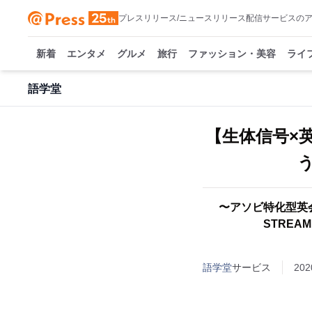
プレスリリース/ニュースリリース配信サービスの
新着
エンタメ
グルメ
旅行
ファッション・美容
ライ
語学堂
【生体信号×
〜アソビ特化型英
STREA
語学堂
サービス
202