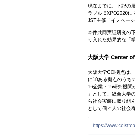
現在までに、下記の展示会
ラブル EXPO202
JST主催「イノベーシ
本件共同実証研究の
り入れた効果的な「
大阪大学 Center of
大阪大学COI拠点は
に18ある拠点のう
16企業・15研究機
」として、総合大学
ら社会実装に取り組
として個々人の社会
https://www.coistre