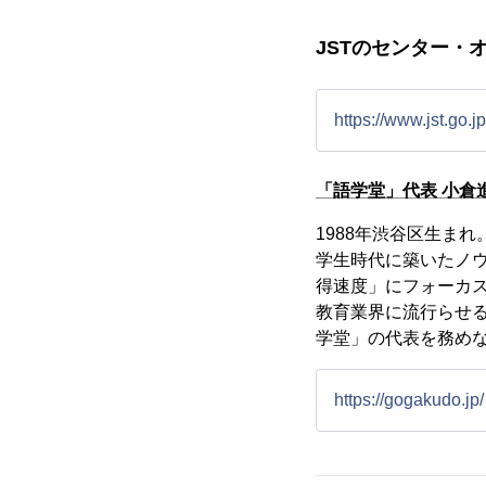
JSTのセンター・
https://www.jst.go.jp
「語学堂」代表 小倉
1988年渋谷区生ま
学生時代に築いたノ
得速度」にフォーカ
教育業界に流行らせ
学堂」の代表を務め
https://gogakudo.jp/