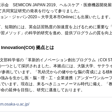
 SEMICON JAPAN 2019、ヘルスケア・医療機器開発展M
0にて共同実証研究の発表を行なって参りました。
ョン・ジャパン2020～大学見本市Onlineにも出展いたします
下、短期的には、英会話習熟度の加速度を上げるために重要な
学習メソッド」の科学的研究を進め、提供プログラムの質を向
 Innovation(COI) 拠点とは
、文部科学省の「革新的イノベーション創出プログラム（COI S
ちの一つとして採択されました。本拠点には、大阪大学、サテラ
関が参画しています。「乳幼児からの健やかな脳の育成による積
の強みを生かし医・脳・理・工・企業連携（アンダーワンルー
んでいます。現在は、来るべきニューノーマル時代に備え、「
寿命の延伸を目指し、研究に邁進しております。
am.osaka-u.ac.jp/