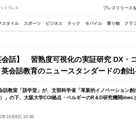
プレスリリース
アットプレス
フスタイル
スポーツ
ビジネス
テック
モバイル
乗り物
クラ
英会話】 習熟度可視化の実証研究 DX・
う英会話教育のニュースタンダードの創出
会話教室「語学堂」が、文部科学省「革新的イノベーション創出
M）」の下、大阪大学COI拠点・ベルギーのR＆D研究機関ime
0年10月8日 10:00