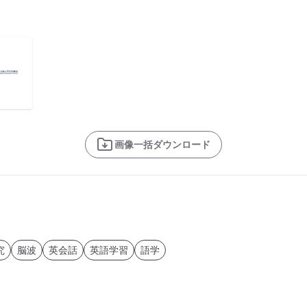
画像一括ダウンロード
究
脳波
英会話
英語学習
語学