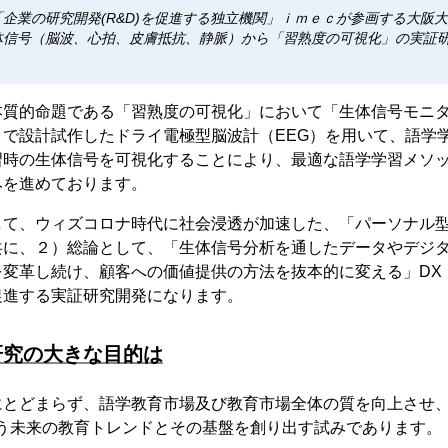
企業の研究開発(R&D)を促進する独立機関」ｉｍｅｃが参画する大阪大学
体信号（脳波、心拍、皮膚抵抗、静脈）から「習熟度の可視化」の実証
本質的命題である「習熟度の可視化」において「生体信号モニ
ｃで設計試作したドライ電極型脳波計（EEG）を用いて、語学
習時の生体信号を可視化することにより、最適な語学学習メソ
みを進めております。
して、ウィズコロナ時代に社会浸透が加速した、「パーソナル
共に、２）総論として、「生体信号分析を通したデータやデジ
を変革し続け、顧客への価値提供の方法を抜本的に変える」DX
促進する実証研究開発になります。
研究の大きな目的は
にとどまらず、語学教育市場及び教育市場全体の質を向上させ
沿う未来の教育トレンドとその基盤を創り出す試みであります。