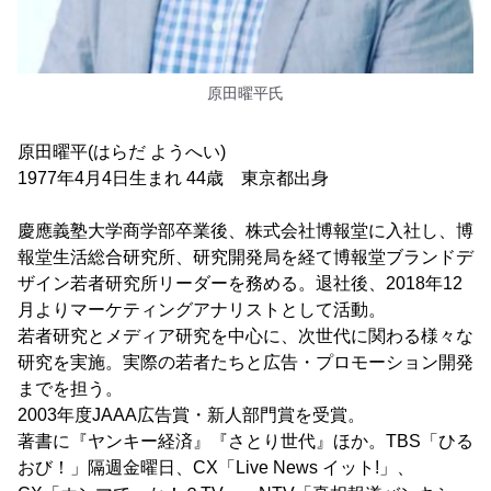
原田曜平氏
原田曜平(はらだ ようへい)
1977年4月4日生まれ 44歳 東京都出身
慶應義塾大学商学部卒業後、株式会社博報堂に入社し、博
報堂生活総合研究所、研究開発局を経て博報堂ブランドデ
ザイン若者研究所リーダーを務める。退社後、2018年12
月よりマーケティングアナリストとして活動。
若者研究とメディア研究を中心に、次世代に関わる様々な
研究を実施。実際の若者たちと広告・プロモーション開発
までを担う。
2003年度JAAA広告賞・新人部門賞を受賞。
著書に『ヤンキー経済』『さとり世代』ほか。TBS「ひる
おび！」隔週金曜日、CX「Live News イット!」、