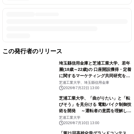
この発行者のリリース
埼玉縣信用金庫と芝浦工業大学、若年
層(18歳～22歳)の 口座開設獲得・定着
に関するマーケティング共同研究を開
始
芝浦工業大学、埼玉縣信用金庫
2026年7月22日 13:00
芝浦工業大学、「曲がりたい」と「転
びそう」を見分ける 電動バイク制御技
術を開発 ～運転者の意図を理解し、
必要なときだけ転倒防止を支援～
芝浦工業大学
2026年7月10日 13:00
「第21回高校化学グランドコンテス