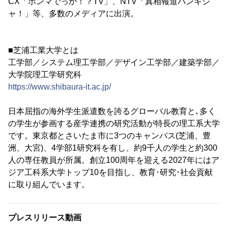
CX「ホンマでっか！？TV」、NTV「真相報道バンキシ
ャ！」等、多数のメディアに出演。
■芝浦工業大学とは
工学部／システム理工学部／デザイン工学部／建築学部／
大学院理工学研究科
https://www.shibaura-it.ac.jp/
日本屈指の海外学生派遣数を誇るグローバル教育と､多く
の学生が参画する産学連携の研究活動が特長の理工系大学
です。東京都とさいたま市に3つのキャンパス(芝浦、豊
洲、大宮)、4学部1研究科を有し、約9千人の学生と約300
人の専任教員が所属。創立100周年を迎える2027年にはア
ジア工科系大学トップ10を目指し、教育･研究･社会貢献
に取り組んでいます。
プレスリリース動画