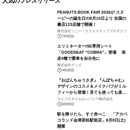
人気のプレスリリース
PEANUTS BOOK FAIR 2026が スヌ
ーピーの誕生日の8月10日より 全国の
書店123店舗で開催！
1
株式会社ソニー・クリエイティブプロダクツ
7時間前
エリミネーター/SE専用シート
「GOODSEAT “COBRA”」登場 表
皮4種で愛車を自分色に
2
株式会社グッズ
4時間前
『おぱんちゅうさぎ』『んぽちゃむ』
デザインのコスメ＆メイクパフがミル
フィーから登場！見ても使っても楽し
3
い、ポップでキュートなコレクショ
ライフスタイルカンパニー株式会社
ン。
8時間前
駅を降りたら、すぐ赤べこ 「アカベ
コランド会津若松駅前店」8月8日(土)
開業