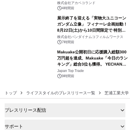
4
株式会社アカベコランド
4時間前
展示終了を迎える「実物大ユニコーン
ガンダム立像」 フィナーレ企画始動！
8月22日(土)から10日間限定で 特別映
5
像『UNICORN GUNDAM Statue ―
株式会社バンダイナムコフィルムワークス
BEYOND POSSIBILITY ―』を上映！
7時間前
Makuake公開初日に応援購入総額300
万円超を達成、Makuake「今日のラン
キング」総合3位も獲得。 YECHAN音
6
浴シンギングボウル第2弾の大型サイ
Japan Top Trade
ズ（XL・2XL・3XL）を先行販売中
9時間前
トップ
ライフスタイルのプレスリリース一覧
芝浦工業大学
プレスリリース配信
サポート