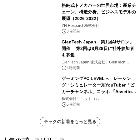
格納式トノカバーの世界市場：産業チ
ェーン、構造分析、ビジネスモデルの
展望（2026-2032）
YH Research株式会社
3時間前
GienTech Japan「第1回AIサロン」
開催 第2回は8月28日に社外参加者
も募集
GienTech Japan 株式会社、GienTech
Consulting Japan 株式会社
4時間前
ゲーミングPC LEVEL∞、 レーシン
グ・シミュレーター系YouTuber「ピ
カーチャンネル」コラボ 『Assetto
Corsa EVO』推奨パソコン販売中
株式会社ユニットコム
5時間前
テックの新着をもっと見る