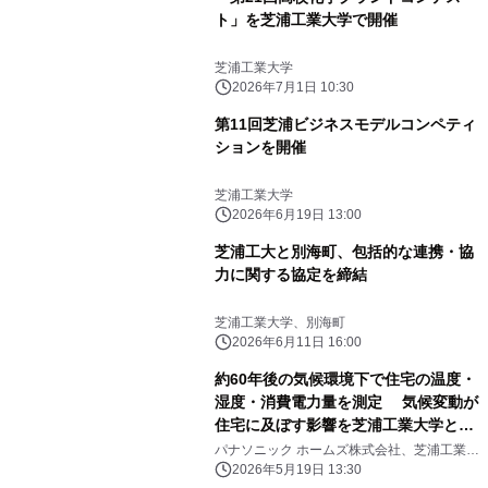
ト」を芝浦工業大学で開催
芝浦工業大学
2026年7月1日 10:30
第11回芝浦ビジネスモデルコンペティ
ションを開催
芝浦工業大学
2026年6月19日 13:00
芝浦工大と別海町、包括的な連携・協
力に関する協定を締結
芝浦工業大学、別海町
2026年6月11日 16:00
約60年後の気候環境下で住宅の温度・
湿度・消費電力量を測定 気候変動が
住宅に及ぼす影響を芝浦工業大学と共
同検証 国内最大規模の人工気象室に
パナソニック ホームズ株式会社、芝浦工業大
学
ある実大住宅で実証
2026年5月19日 13:30