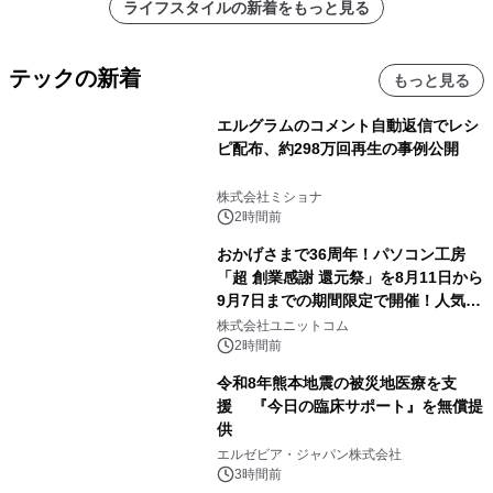
ライフスタイルの新着をもっと見る
テックの新着
もっと見る
エルグラムのコメント自動返信でレシ
ピ配布、約298万回再生の事例公開
株式会社ミショナ
2時間前
おかげさまで36周年！パソコン工房
「超 創業感謝 還元祭」を8月11日から
9月7日までの期間限定で開催！人気の
ゲーミングPCや高性能ノートPCなど
株式会社ユニットコム
対象iiyama PCのご購入で最大3万円分
2時間前
相当を還元
令和8年熊本地震の被災地医療を支
援 『今日の臨床サポート』を無償提
供
エルゼビア・ジャパン株式会社
3時間前