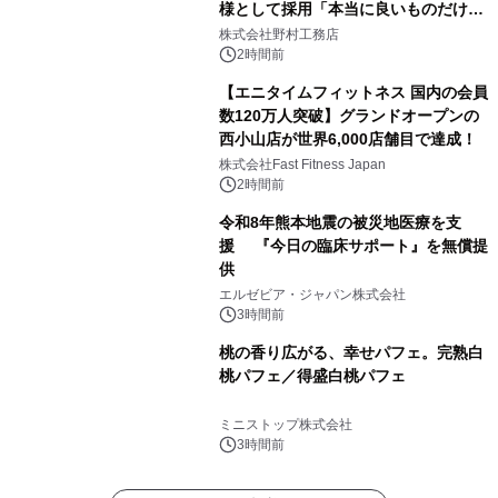
様として採用「本当に良いものだけに
こだわる」
株式会社野村工務店
2時間前
【エニタイムフィットネス 国内の会員
数120万人突破】グランドオープンの
西小山店が世界6,000店舗目で達成！
株式会社Fast Fitness Japan
2時間前
令和8年熊本地震の被災地医療を支
援 『今日の臨床サポート』を無償提
供
エルゼビア・ジャパン株式会社
3時間前
桃の香り広がる、幸せパフェ。完熟白
桃パフェ／得盛白桃パフェ
ミニストップ株式会社
3時間前