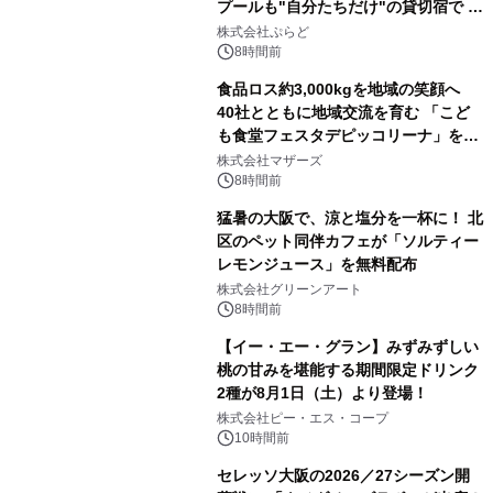
プールも"自分たちだけ"の貸切宿で 1
日1組限定「岩屋温泉 絵島別庭 海と
株式会社ぷらど
森」の握り寿司プラン
8時間前
食品ロス約3,000kgを地域の笑顔へ
40社とともに地域交流を育む 「こど
も食堂フェスタデピッコリーナ」を9
月5日(土)開催
株式会社マザーズ
8時間前
猛暑の大阪で、涼と塩分を一杯に！ 北
区のペット同伴カフェが「ソルティー
レモンジュース」を無料配布
株式会社グリーンアート
8時間前
【イー・エー・グラン】みずみずしい
桃の甘みを堪能する期間限定ドリンク
2種が8月1日（土）より登場！
株式会社ピー・エス・コープ
10時間前
セレッソ大阪の2026／27シーズン開