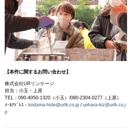
【本件に関するお問い合わせ】
株式会社URリンケージ
担当：小玉・上原
TEL：090-4050-1320（小玉）/080-2304-0277（上原）
ﾒｰﾙｱﾄﾞﾚｽ：
kodama-hide@urlk.co.jp
/
uehara-kiz@urlk.co.j
p