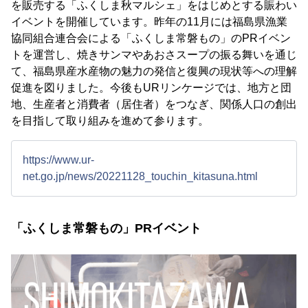
を販売する「ふくしま秋マルシェ」をはじめとする賑わい
イベントを開催しています。昨年の11月には福島県漁業
協同組合連合会による「ふくしま常磐もの」のPRイベン
トを運営し、焼きサンマやあおさスープの振る舞いを通じ
て、福島県産水産物の魅力の発信と復興の現状等への理解
促進を図りました。今後もURリンケージでは、地方と団
地、生産者と消費者（居住者）をつなぎ、関係人口の創出
を目指して取り組みを進めて参ります。
https://www.ur-
net.go.jp/news/20221128_touchin_kitasuna.html
「ふくしま常磐もの」PRイベント