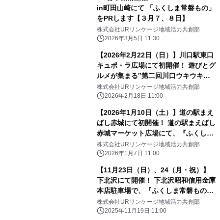
in町田山崎にて 「ふくしま常磐もの」
をPRします【３月７、８日】
株式会社URリンケージ地域活力共創部
2026年3月5日 11:30
【2026年2月22日（日）】川口駅東口
キュポ・ラ広場にて初開催！ 遊びとグ
ルメが集まる‟第二回川口ウキウキフ
ェスティバル”に出店し、『ふくしま
株式会社URリンケージ地域活力共創部
常磐もの』をPR！！
2026年2月18日 11:00
【2026年1月10日（土）】道の駅まえ
ばし赤城にて初開催！ 道の駅まえばし
赤城マーケット広場にて、『ふくしま
常磐もの』PRイベント！！
株式会社URリンケージ地域活力共創部
2026年1月7日 11:00
【11月23日（日）、24（月・祝）】
下北沢にて開催！ 下北沢昭和信用金庫
本店駐車場で、『ふくしま常磐もの』
PRイベント！！
株式会社URリンケージ地域活力共創部
2025年11月19日 11:00