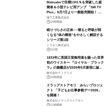
Makuakeで目標1341％を突破した超
簡単＆小型テレビ用アンプ 「SW TV
Plus」8月7日より一般販売開始！ ケ
3
ーブル1本つなぐだけ、テレビの音が
城下工業株式会社
ぐっと豊かに
14時間前
眠りづらさの正体──寝ると呼吸が弱
くなる"体の構造"をやさしく解説する
シリーズ第1回
4
トラタニ株式会社
1日前
1833年に英国王室御用達を賜った世界
初のウイスキー 『ロイヤル・ブラック
ラ』の旗艦店が2026年6月新宿に誕
5
生 バカルディ ジャパンと連携した
株式会社ティグリス
没入型バー「BAR Arca」
15時間前
ドラッグストアモリ みらいプロジェ
クト 「子どもお仕事参観デー2026」
を開催！
6
株式会社ドラッグストアモリ
11時間前