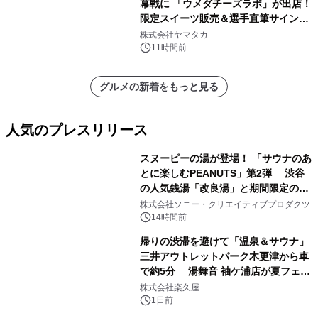
幕戦に 「ウメダチーズラボ」が出店！
限定スイーツ販売＆選手直筆サイング
ッズが当たる抽選会を 8月8日に開催
株式会社ヤマタカ
11時間前
グルメの新着をもっと見る
人気のプレスリリース
スヌーピーの湯が登場！ 「サウナのあ
とに楽しむPEANUTS」第2弾 渋谷
の人気銭湯「改良湯」と期間限定のコ
1
ラボレーション サウナイキタイコラ
株式会社ソニー・クリエイティブプロダクツ
ボグッズも発売決定！
14時間前
帰りの渋滞を避けて「温泉＆サウナ」
三井アウトレットパーク木更津から車
で約5分 湯舞音 袖ケ浦店が夏フェア
2
メニューを提供
株式会社楽久屋
1日前