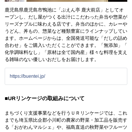
鹿児島県鹿児島市鴨池に「ぶえん亭 鹿大前店」としてオ
ープンし、だし屋がつくる出汁にこだわった弁当や惣菜が
リーズナブルに味わえる店です。弁当のほかに、カレーや
うどん、丼もの、惣菜など種類豊富にラインナップしてい
ます。ホームページからは、全国発送可能な「だしの詰め
合わせ」をご購入いただくことができます。「無添加」「
化学調味料なし」「原材は全て国内産」様々な料理を支え
る雑味のない優しいおだしをお届けします。
https://buentei.jp/
■URリンケージの取組みについて
まちづくり支援事業などを行うＵＲリンケージでは、これ
までも埼玉県比企郡小川町の農家の野菜・加工品を販売す
る「おがわんマルシェ」や、福島直送の秋野菜やフルーツ