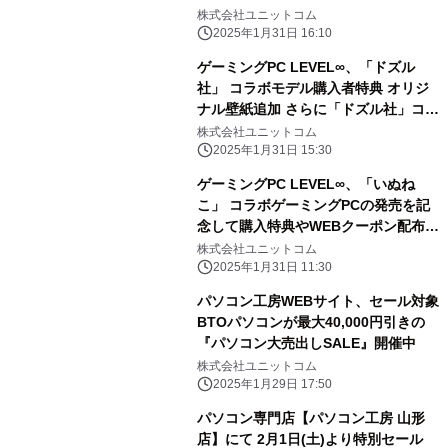
株式会社ユニットコム
2025年1月31日 16:10
ゲーミングPC LEVEL∞、「ドズル
社」 コラボモデル購入者特典 オリジ
ナル壁紙追加 さらに「ドズル社」コラ
ボPC購入時に使える 5,000円OFF
株式会社ユニットコム
WEBクーポン配布
2025年1月31日 15:30
ゲーミングPC LEVEL∞、「いぬね
こ」 コラボゲーミングPCの発売を記
念して購入特典やWEBクーポン配布
さらに、サイン入りコラボPCが当たる
株式会社ユニットコム
キャンペーン実施
2025年1月31日 11:30
パソコン工房WEBサイト、セール対象
BTOパソコンが最大40,000円引きの
『パソコン大売出しSALE』開催中
株式会社ユニットコム
2025年1月29日 17:50
パソコン専門店【パソコン工房 山形
店】にて 2月1日(土)より特別セール