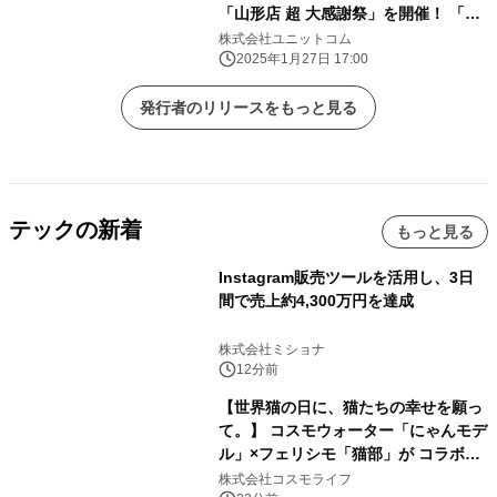
「山形店 超 大感謝祭」を開催！ 「オ
ススメ即納パソコン」を豊富に取り揃
株式会社ユニットコム
え！ 更に「PCパーツ・周辺機器等の
2025年1月27日 17:00
セール商品」を記念プライスにてご奉
仕！
発行者のリリースをもっと見る
テックの新着
もっと見る
Instagram販売ツールを活用し、3日
間で売上約4,300万円を達成
株式会社ミショナ
12分前
【世界猫の日に、猫たちの幸せを願っ
て。】 コスモウォーター「にゃんモデ
ル」×フェリシモ「猫部」が コラボキ
ャンペーンを実施
株式会社コスモライフ