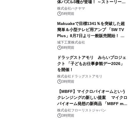
体パズル3種が登場！ ～ストーリーと
3
ギミックが融合した 大人の体験型パズ
株式会社ハナヤマ
ルが8月7日(金)12時より先行予約受付
5時間前
開始～
Makuakeで目標1341％を突破した超
簡単＆小型テレビ用アンプ 「SW TV
Plus」8月7日より一般販売開始！ ケ
4
ーブル1本つなぐだけ、テレビの音が
城下工業株式会社
ぐっと豊かに
6時間前
ドラッグストアモリ みらいプロジェ
クト 「子どもお仕事参観デー2026」
を開催！
5
株式会社ドラッグストアモリ
3時間前
【MBFF】マイクロバイオームという
クレンジングの新しい提案 マイクロ
バイオーム発想の新商品 「MBFF mb
6
クレンジングPRO」を2026年8月6日
株式会社フローリストジャパン
発売
3時間前