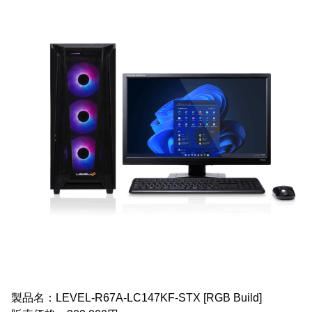
製品名：LEVEL-R67A-LC147KF-STX [RGB Build]