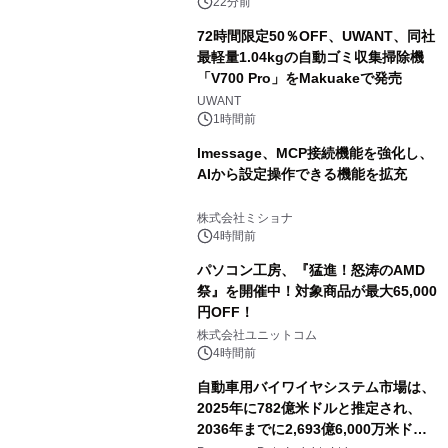
22分前
72時間限定50％OFF、UWANT、同社
最軽量1.04kgの自動ゴミ収集掃除機
「V700 Pro」をMakuakeで発売
UWANT
1時間前
lmessage、MCP接続機能を強化し、
AIから設定操作できる機能を拡充
株式会社ミショナ
4時間前
パソコン工房、『猛進！怒涛のAMD
祭』を開催中！対象商品が最大65,000
円OFF！
株式会社ユニットコム
4時間前
自動車用バイワイヤシステム市場は、
2025年に782億米ドルと推定され、
2036年までに2,693億6,000万米ドル