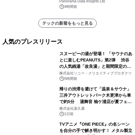
に達すると予測されており、予測期間
Panorama Data Insights Ltd.
（2026年～2036年）
4時間前
テックの新着をもっと見る
人気のプレスリリース
スヌーピーの湯が登場！ 「サウナのあ
とに楽しむPEANUTS」第2弾 渋谷
の人気銭湯「改良湯」と期間限定のコ
1
ラボレーション サウナイキタイコラ
株式会社ソニー・クリエイティブプロダクツ
ボグッズも発売決定！
5時間前
帰りの渋滞を避けて「温泉＆サウナ」
三井アウトレットパーク木更津から車
で約5分 湯舞音 袖ケ浦店が夏フェア
2
メニューを提供
株式会社楽久屋
1日前
TVアニメ『ONE PIECE』の名シーン
を自分の手で解き明かす！ メタル製立