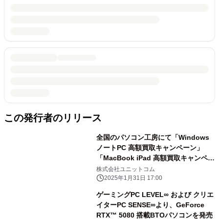
この発行者のリリース
全国のパソコン工房にて「Windows
ノートPC 高額買取キャンペーン」
「MacBook iPad 高額買取キャンペー
ン」を 2月1日から2月28日まで期間限
株式会社ユニットコム
定で同時開催！ 対象商品の買取が最終
2025年1月31日 17:00
査定額から最大5,000円増額！ 「中古
ゲーミングPC LEVEL∞ および クリエ
の日」開催日なら更に10％増額！
イターPC SENSE∞より、GeForce
RTX™ 5080 搭載BTOパソコンを発売