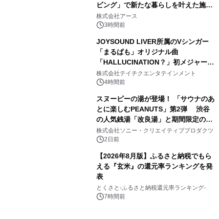
ビング」で新たな暮らしを叶えた施工
3
事例を株式会社アースが公開
株式会社アース
3時間前
JOYSOUND LIVER所属のVシンガー
「まるぱも」オリジナル曲
「HALLUCINATION？」初メジャー配
4
信リリース決定！
株式会社テイチクエンタテインメント
4時間前
スヌーピーの湯が登場！ 「サウナのあ
とに楽しむPEANUTS」第2弾 渋谷
の人気銭湯「改良湯」と期間限定のコ
5
ラボレーション サウナイキタイコラ
株式会社ソニー・クリエイティブプロダクツ
ボグッズも発売決定！
2日前
【2026年8月版】ふるさと納税でもら
える『玄米』の還元率ランキングを発
表
6
とくさと-ふるさと納税還元率ランキング-
7時間前