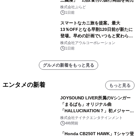
三國湊」 1泊2食付の旅行商品を発売
株式会社ぷらど
1日前
スマートなカニ旅を提案。最大
13％OFFとなる早割120日前が新たに
登場。早めの計画でいつもと変わらぬ
大人の冬旅を。ー夕日ヶ浦温泉「佳松
株式会社アウルコーポレーション
苑 別邸ふうか」ー
1日前
グルメの新着をもっと見る
エンタメの新着
もっと見る
JOYSOUND LIVER所属のVシンガー
「まるぱも」オリジナル曲
「HALLUCINATION？」初メジャー配
信リリース決定！
株式会社テイチクエンタテインメント
4時間前
「Honda CB250T HAWK」Tシャツ登