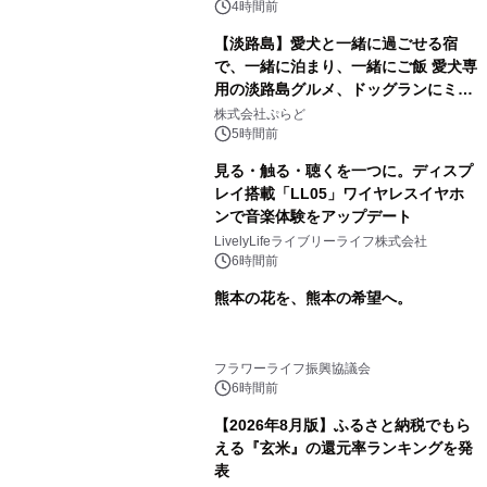
4時間前
【淡路島】愛犬と一緒に過ごせる宿
で、一緒に泊まり、一緒にご飯 愛犬専
用の淡路島グルメ、ドッグランにミニ
プール グランピングとトレーラーハウ
株式会社ぷらど
スの2施設で
5時間前
見る・触る・聴くを一つに。ディスプ
レイ搭載「LL05」ワイヤレスイヤホ
ンで音楽体験をアップデート
LivelyLifeライブリーライフ株式会社
6時間前
熊本の花を、熊本の希望へ。
フラワーライフ振興協議会
6時間前
【2026年8月版】ふるさと納税でもら
える『玄米』の還元率ランキングを発
表