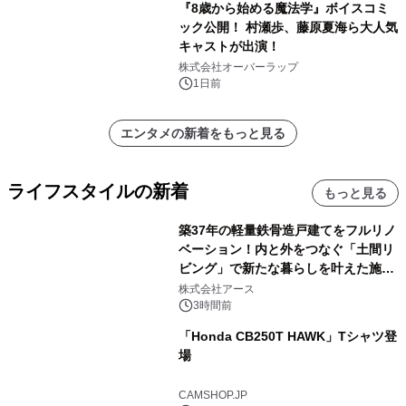
『8歳から始める魔法学』ボイスコミ
ック公開！ 村瀬歩、藤原夏海ら大人気
キャストが出演！
株式会社オーバーラップ
1日前
エンタメの新着をもっと見る
ライフスタイルの新着
もっと見る
築37年の軽量鉄骨造戸建てをフルリノ
ベーション！内と外をつなぐ「土間リ
ビング」で新たな暮らしを叶えた施工
事例を株式会社アースが公開
株式会社アース
3時間前
「Honda CB250T HAWK」Tシャツ登
場
CAMSHOP.JP