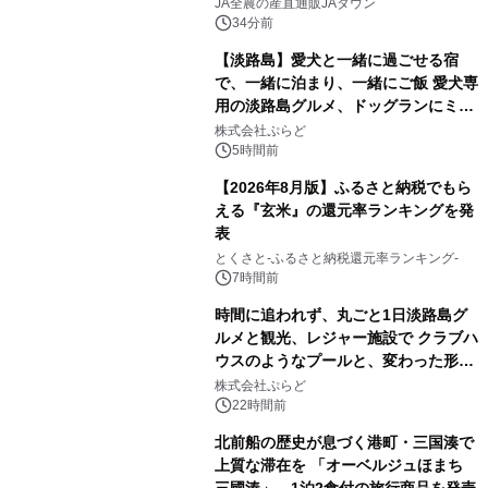
販売！～毎月１０日の定例企画～
JA全農の産直通販JAタウン
34分前
【淡路島】愛犬と一緒に過ごせる宿
で、一緒に泊まり、一緒にご飯 愛犬専
用の淡路島グルメ、ドッグランにミニ
プール グランピングとトレーラーハウ
株式会社ぷらど
スの2施設で
5時間前
【2026年8月版】ふるさと納税でもら
える『玄米』の還元率ランキングを発
表
とくさと-ふるさと納税還元率ランキング-
7時間前
時間に追われず、丸ごと1日淡路島グ
ルメと観光、レジャー施設で クラブハ
ウスのようなプールと、変わった形の
サウナも 「THE BOXY AWAJI」のお
株式会社ぷらど
得な素泊まり連泊プランで
22時間前
北前船の歴史が息づく港町・三国湊で
上質な滞在を 「オーベルジュほまち