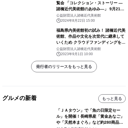
覧会 「コレクション・ストーリー ―
諸橋近代美術館のあゆみ―」 9月21日
～11月10日に開催
公益財団法人諸橋近代美術館
2024年8月22日 15:00
福島県内美術館初の試み！ 諸橋近代美
術館、作品や文化を次世代に継承して
いくため クラウドファンディングを9
月1日に開始
公益財団法人諸橋近代美術館
2023年9月1日 10:00
発行者のリリースをもっと見る
グルメの新着
もっと見る
「ＪＡタウン」で「魚の日限定セー
ル」を開催！長崎県産「黄金あなご」
や「天然本まぐろ」など約280商品を