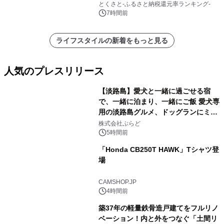
とくさと-ふるさと納税還元率ランキング-
7時間前
ライフスタイルの新着をもっと見る
人気のプレスリリース
【淡路島】愛犬と一緒に過ごせる宿
で、一緒に泊まり、一緒にご飯 愛犬専
用の淡路島グルメ、ドッグランにミニ
1
プール グランピングとトレーラーハウ
株式会社ぷらど
スの2施設で
5時間前
「Honda CB250T HAWK」Tシャツ登
場
2
CAMSHOP.JP
4時間前
築37年の軽量鉄骨造戸建てをフルリノ
ベーション！内と外をつなぐ「土間リ