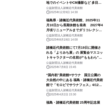
地でのイベントやCM撮影など 多目的
利用が可能に
公益財団法人諸橋近代美術館
2025年12月9日 14:30
福島県・諸橋近代美術館、2025年11
月10日から長期休館を発表 2027年4
月頃リニューアルまでダリコレクショ
ン等は見納め予定
公益財団法人諸橋近代美術館
2025年8月19日 14:00
諸橋近代美術館にて7月19日に開催さ
れる「よりみち展」の 展覧会マスコッ
トキャラクターの名前が“ももわら”に
決定！
公益財団法人諸橋近代美術館
2025年7月8日 15:45
“国内初”美術館×サウナ 国立公園の
大自然の中にある 福島・諸橋近代美術
館で「モロビでサウナフェス」4/12・
13開催
公益財団法人諸橋近代美術館
2025年4月2日 15:30
福島・諸橋近代美術館 25周年記念展