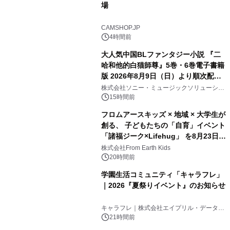
場
CAMSHOP.JP
4時間前
大人気中国BLファンタジー小説 『二
哈和他的白猫師尊』5巻・6巻電子書籍
版 2026年8月9日（日）より順次配信
開始
株式会社ソニー・ミュージックソリューショ
ンズ
15時間前
フロムアースキッズ × 地域 × 大学生が
創る、 子どもたちの「自育」イベント
「諸福ジーク×Lifehug」 を8月23日
(日)開催
株式会社From Earth Kids
20時間前
学園生活コミュニティ「キャラフレ」
｜2026『夏祭りイベント』のお知らせ
キャラフレ｜株式会社エイプリル・データ・
デザインズ
21時間前