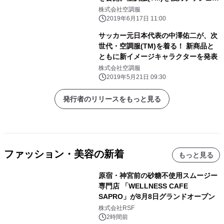
る 人気動画クリエイターたちも続々、
株式会社空調服
動画をアップ！
2019年6月17日 11:00
サッカー元日本代表の中澤佑二が、次
世代・空調服(TM)を着る！ 新商品と
ともに新イメージキャラクターを発表
株式会社空調服
2019年5月21日 09:30
発行者のリリースをもっと見る
ファッション・美容の新着
もっと見る
原宿・神宮前の砂糖不使用スムージー
専門店 「WELLNESS CAFE
SAPRO」が8月8日グランドオープン
株式会社RSF
2時間前