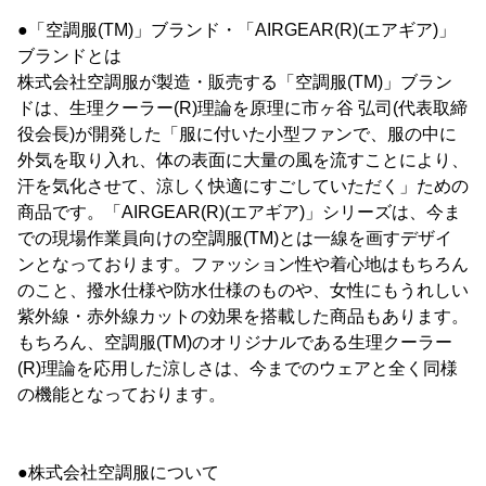
●「空調服(TM)」ブランド・「AIRGEAR(R)(エアギア)」
ブランドとは
株式会社空調服が製造・販売する「空調服(TM)」ブラン
ドは、生理クーラー(R)理論を原理に市ヶ谷 弘司(代表取締
役会長)が開発した「服に付いた小型ファンで、服の中に
外気を取り入れ、体の表面に大量の風を流すことにより、
汗を気化させて、涼しく快適にすごしていただく」ための
商品です。「AIRGEAR(R)(エアギア)」シリーズは、今ま
での現場作業員向けの空調服(TM)とは一線を画すデザイ
ンとなっております。ファッション性や着心地はもちろん
のこと、撥水仕様や防水仕様のものや、女性にもうれしい
紫外線・赤外線カットの効果を搭載した商品もあります。
もちろん、空調服(TM)のオリジナルである生理クーラー
(R)理論を応用した涼しさは、今までのウェアと全く同様
の機能となっております。
●株式会社空調服について