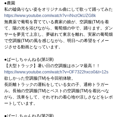
●農園
私の嘘偽りない姿をオリジナル曲にして歌って踊ってみた
https://www.youtube.com/watch?v=iNvzOkUZG8k
無農薬で葡萄を育てている農家の娘が、空調服(TM)を着
て、陽の光を浴びながら、葡萄畑の中で、踊ります。ダン
サーを夢見て上京し、夢破れて東京を離れ、実家の葡萄畑
で空調服(TM)の風を感じながら、明日への希望をイメー
ジさせる動画となっています。
●ばーしちゃんねる(第1弾)
【大型トラック】暑い日の空調服はホンマ最高！！
https://www.youtube.com/watch?v=OF7322hxco0&t=12s
欲しかった空調服(TM)を今回初体験。
長距離トラックの運転をしている女の子、通称トラガー
ル。長袖の空調服(TM)とベストの空調服(TM)を着比べな
がら、洗車をして、それぞれの着心地や涼しさなどをレポ
ートしています。
●ばーしちゃんねる(第2弾)