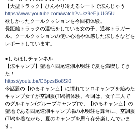
【大型トラック】ひんやり冷えるシートで涼んじゃう
https://www.youtube.com/watch?v=kz9eEjuUG5U
欲しかったクールクッションを今回初体験。
長距離トラックの運転をしている女の子、通称トラガー
ル。クールクッションの使い心地や体感した涼しさなどを
レポートしています。
●しらほしチャンネル
【涼キャンプ】聖地△四尾連湖水明荘で夏を満喫してき
た！
https://youtu.be/CBpzsBo8SI0
今話題の【ゆるキャン△】に憧れてソロキャンプを始めた
キャンプ女子が空調服(TM)初体験。今回は、女子三人で
のグルキャン(グループキャンプ)で、【ゆるキャン△】の
聖地である四尾連湖キャンプ場の水明荘を舞台に、空調服
(TM)を着ながら、夏のキャンプを思う存分楽しんでいま
す。