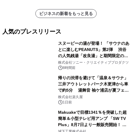
ビジネスの新着をもっと見る
人気のプレスリリース
スヌーピーの湯が登場！ 「サウナのあ
とに楽しむPEANUTS」第2弾 渋谷
の人気銭湯「改良湯」と期間限定のコ
1
ラボレーション サウナイキタイコラ
株式会社ソニー・クリエイティブプロダクツ
ボグッズも発売決定！
8時間前
帰りの渋滞を避けて「温泉＆サウナ」
三井アウトレットパーク木更津から車
で約5分 湯舞音 袖ケ浦店が夏フェア
2
メニューを提供
株式会社楽久屋
1日前
Makuakeで目標1341％を突破した超
簡単＆小型テレビ用アンプ 「SW TV
Plus」8月7日より一般販売開始！ ケ
3
ーブル1本つなぐだけ、テレビの音が
城下工業株式会社