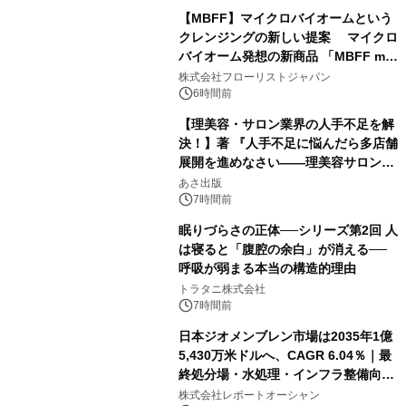
【MBFF】マイクロバイオームという
クレンジングの新しい提案 マイクロ
バイオーム発想の新商品 「MBFF mb
クレンジングPRO」を2026年8月6日
株式会社フローリストジャパン
発売
6時間前
【理美容・サロン業界の人手不足を解
決！】著 『人手不足に悩んだら多店舗
展開を進めなさい――理美容サロン
「多店舗展開」の教科書』2026年8月
あさ出版
24日（月）発売
7時間前
眠りづらさの正体──シリーズ第2回 人
は寝ると「腹腔の余白」が消える──
呼吸が弱まる本当の構造的理由
トラタニ株式会社
7時間前
日本ジオメンブレン市場は2035年1億
5,430万米ドルへ、CAGR 6.04％｜最
終処分場・水処理・インフラ整備向け
需要拡大
株式会社レポートオーシャン