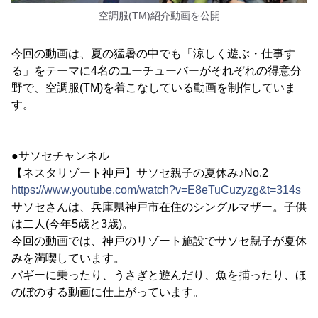
空調服(TM)紹介動画を公開
今回の動画は、夏の猛暑の中でも「涼しく遊ぶ・仕事す
る」をテーマに4名のユーチューバーがそれぞれの得意分
野で、空調服(TM)を着こなしている動画を制作していま
す。
●サソセチャンネル
【ネスタリゾート神戸】サソセ親子の夏休み♪No.2
https://www.youtube.com/watch?v=E8eTuCuzyzg&t=314s
サソセさんは、兵庫県神戸市在住のシングルマザー。子供
は二人(今年5歳と3歳)。
今回の動画では、神戸のリゾート施設でサソセ親子が夏休
みを満喫しています。
バギーに乗ったり、うさぎと遊んだり、魚を捕ったり、ほ
のぼのする動画に仕上がっています。