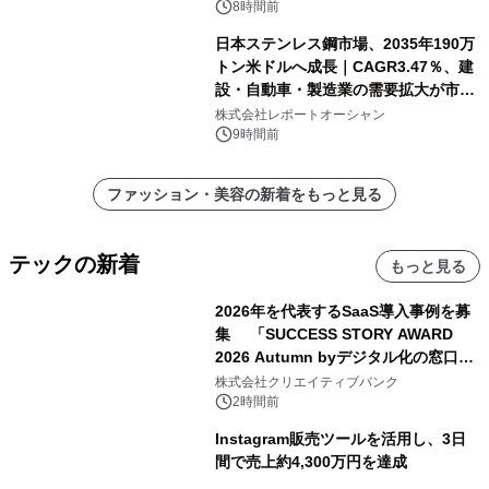
8時間前
日本ステンレス鋼市場、2035年190万
トン米ドルへ成長｜CAGR3.47％、建
設・自動車・製造業の需要拡大が市場
を牽引
株式会社レポートオーシャン
9時間前
ファッション・美容の新着をもっと見る
テックの新着
もっと見る
2026年を代表するSaaS導入事例を募
集 「SUCCESS STORY AWARD
2026 Autumn byデジタル化の窓口」
開催
株式会社クリエイティブバンク
2時間前
Instagram販売ツールを活用し、3日
間で売上約4,300万円を達成