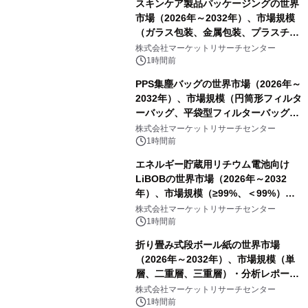
スキンケア製品パッケージングの世界
市場（2026年～2032年）、市場規模
（ガラス包装、金属包装、プラスチッ
ク包装、その他）・分析レポートを発
株式会社マーケットリサーチセンター
表
1時間前
PPS集塵バッグの世界市場（2026年～
2032年）、市場規模（円筒形フィルタ
ーバッグ、平袋型フィルターバッグ、
プリーツフィルターバッグ、その
株式会社マーケットリサーチセンター
他）・分析レポートを発表
1時間前
エネルギー貯蔵用リチウム電池向け
LiBOBの世界市場（2026年～2032
年）、市場規模（≥99%、＜99%）・
分析レポートを発表
株式会社マーケットリサーチセンター
1時間前
折り畳み式段ボール紙の世界市場
（2026年～2032年）、市場規模（単
層、二重層、三重層）・分析レポート
を発表
株式会社マーケットリサーチセンター
1時間前