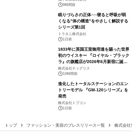
ぐっと豊かに
9時間前
眠りづらさの正体──寝ると呼吸が弱
くなる"体の構造"をやさしく解説する
シリーズ第1回
4
トラタニ株式会社
1日前
1833年に英国王室御用達を賜った世界
初のウイスキー 『ロイヤル・ブラック
ラ』の旗艦店が2026年6月新宿に誕
5
生 バカルディ ジャパンと連携した
株式会社ティグリス
没入型バー「BAR Arca」
10時間前
進化したトータルステーションのエン
トリーモデル 『GM-120シリーズ』を
発売
6
株式会社トプコン
1日前
トップ
ファッション・美容のプレスリリース一覧
株式会社