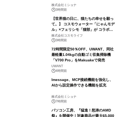
株式会社ミショナ
3時間前
【世界猫の日に、猫たちの幸せを願っ
て。】 コスモウォーター「にゃんモデ
ル」×フェリシモ「猫部」が コラボキ
ャンペーンを実施
株式会社コスモライフ
3時間前
72時間限定50％OFF、UWANT、同社
最軽量1.04kgの自動ゴミ収集掃除機
「V700 Pro」をMakuakeで発売
UWANT
4時間前
lmessage、MCP接続機能を強化し、
AIから設定操作できる機能を拡充
株式会社ミショナ
7時間前
パソコン工房、『猛進！怒涛のAMD
祭』を開催中！対象商品が最大65,000