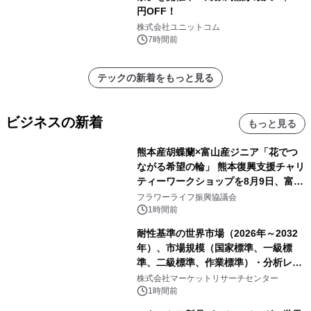
円OFF！
株式会社ユニットコム
7時間前
テックの新着をもっと見る
ビジネスの新着
もっと見る
熊本産胡蝶蘭×富山産ジニア「花でつ
ながる希望の輪」 熊本復興支援チャリ
ティーワークショップを8月9日、富
山・射水で開催
フラワーライフ振興協議会
1時間前
耐性基準の世界市場（2026年～2032
年）、市場規模（国家標準、一級標
準、二級標準、作業標準）・分析レポ
ートを発表
株式会社マーケットリサーチセンター
1時間前