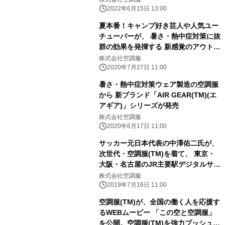
2022年6月15日 13:00
夏本番！キャンプ好き芸人や人気ユー
チューバーが、 暑さ・熱中症対策に抜
群の効果を発揮する 新感覚のアウトド
アウェア紹介動画を続々アップ
株式会社空調服
2020年7月27日 11:00
暑さ・熱中症対策ウェア製造の空調服
から 新ブランド「AIR GEAR(TM)(エ
アギア)」シリーズが発売
株式会社空調服
2020年6月17日 11:00
サッカー元日本代表の中澤佑二氏が、
次世代・空調服(TM)を着て、 東京・
大阪・名古屋のJR主要駅デジタルサイ
ネージに出現！
株式会社空調服
2019年7月16日 11:00
空調服(TM)が、全国の働く人を応援す
るWEBムービー 「この空と空調服」
を公開。空調服(TM)を強力プッシュす