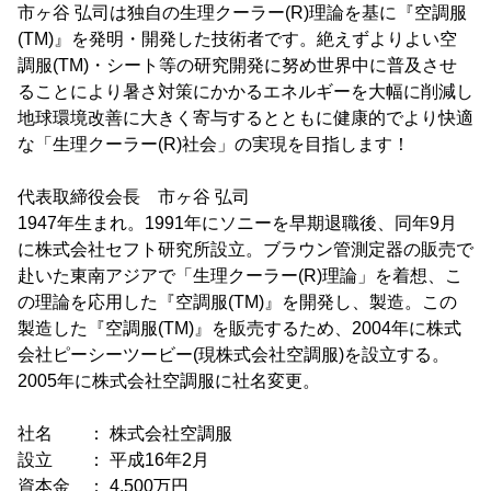
市ヶ谷 弘司は独自の生理クーラー(R)理論を基に『空調服
(TM)』を発明・開発した技術者です。絶えずよりよい空
調服(TM)・シート等の研究開発に努め世界中に普及させ
ることにより暑さ対策にかかるエネルギーを大幅に削減し
地球環境改善に大きく寄与するとともに健康的でより快適
な「生理クーラー(R)社会」の実現を目指します！
代表取締役会長 市ヶ谷 弘司
1947年生まれ。1991年にソニーを早期退職後、同年9月
に株式会社セフト研究所設立。ブラウン管測定器の販売で
赴いた東南アジアで「生理クーラー(R)理論」を着想、こ
の理論を応用した『空調服(TM)』を開発し、製造。この
製造した『空調服(TM)』を販売するため、2004年に株式
会社ピーシーツービー(現株式会社空調服)を設立する。
2005年に株式会社空調服に社名変更。
社名 ： 株式会社空調服
設立 ： 平成16年2月
資本金 ： 4,500万円